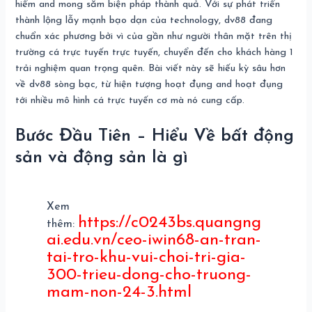
hiểm and mong sắm biện pháp thành quả. Với sự phát triển
thành lộng lẫy mạnh bạo dạn của technology, dv88 đang
chuẩn xác phương bởi vì của gần như người thân mặt trên thị
trường cá trực tuyến trực tuyến, chuyển đến cho khách hàng 1
trải nghiệm quan trọng quên. Bài viết này sẽ hiếu kỳ sâu hơn
về dv88 sòng bạc, từ hiện tượng hoạt đụng and hoạt đụng
tới nhiều mô hình cá trực tuyến cơ mà nó cung cấp.
Bước Đầu Tiên – Hiểu Về bất động
sản và động sản là gì
Xem
https://c0243bs.quangng
thêm:
ai.edu.vn/ceo-iwin68-an-tran-
tai-tro-khu-vui-choi-tri-gia-
300-trieu-dong-cho-truong-
mam-non-24-3.html