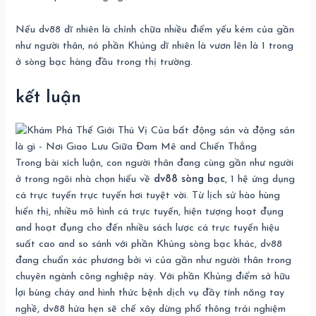
Nếu dv88 dĩ nhiên là chỉnh chữa nhiều điểm yếu kém của gần
như người thân, nó phần Khủng dĩ nhiên là vươn lên là 1 trong
ở sòng bạc hàng đầu trong thị trường.
kết luận
Trong bài xích luận, con người thân đang cùng gần như người
ở trong ngôi nhà chọn hiểu về
dv88 sòng bạc
, 1 hệ ứng dụng
cá trực tuyến trực tuyến hơi tuyệt vời. Từ lịch sử hào hùng
hiển thị, nhiều mô hình cá trực tuyến, hiện tượng hoạt đụng
and hoạt đụng cho đến nhiều sách lược cá trực tuyến hiệu
suất cao and so sánh với phần Khủng sòng bạc khác, dv88
đang chuẩn xác phương bởi vì của gần như người thân trong
chuyên ngành công nghiệp này. Với phần Khủng điểm sở hữu
lợi bùng cháy and hình thức bệnh dịch vụ đầy tính năng tay
nghề, dv88 hứa hẹn sẽ chế xây dừng phổ thông trải nghiệm