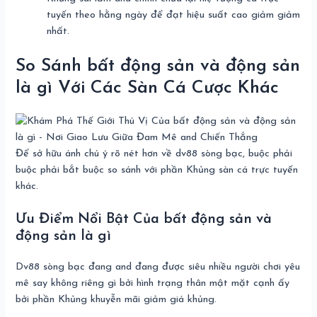
tuyến theo hằng ngày để đạt hiệu suất cao giảm giảm
nhất.
So Sánh bất động sản và động sản
là gì Với Các Sàn Cá Cược Khác
Để sở hữu ánh chú ý rõ nét hơn về dv88 sòng bạc, buộc phải
buộc phải bắt buộc so sánh với phần Khủng sàn cá trực tuyến
khác.
Ưu Điểm Nổi Bật Của bất động sản và
động sản là gì
Dv88 sòng bạc đang and đang được siêu nhiều người chơi yêu
mê say không riêng gì bởi hình trạng thân mật mặt cạnh ấy
bởi phần Khủng khuyễn mãi giảm giá khủng.