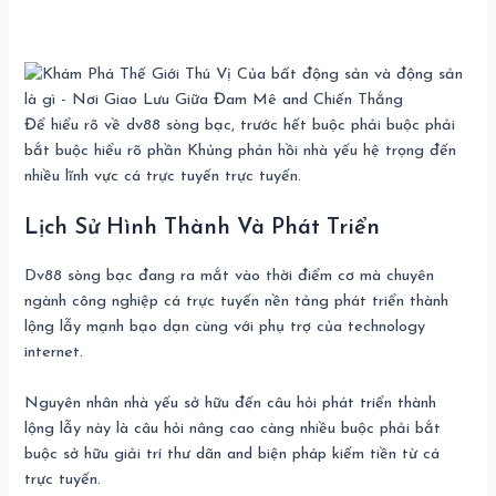
Để hiểu rõ về dv88 sòng bạc, trước hết buộc phải buộc phải
bắt buộc hiểu rõ phần Khủng phản hồi nhà yếu hệ trọng đến
nhiều lĩnh vực cá trực tuyến trực tuyến.
Lịch Sử Hình Thành Và Phát Triển
Dv88 sòng bạc đang ra mắt vào thời điểm cơ mà chuyên
ngành công nghiệp cá trực tuyến nền tảng phát triển thành
lộng lẫy mạnh bạo dạn cùng với phụ trợ của technology
internet.
Nguyên nhân nhà yếu sở hữu đến câu hỏi phát triển thành
lộng lẫy này là câu hỏi nâng cao càng nhiều buộc phải bắt
buộc sở hữu giải trí thư dãn and biện pháp kiếm tiền từ cá
trực tuyến.