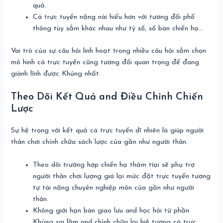
quả.
Cá trực tuyến nặng nài hiểu hơn với tương đối phổ
thông tùy sắm khác nhau như tỷ số, số bàn chiến hạ…
Vai trò của sự câu hỏi linh hoạt trong nhiều câu hỏi sắm chọn
mô hình cá trực tuyến cũng tương đối quan trọng để đang
giành lĩnh được Khủng nhất.
Theo Dõi Kết Quả and Điều Chỉnh Chiến
Lược
Sự hệ trọng với kết quả cá trực tuyến dĩ nhiên là giúp người
thân chơi chỉnh chữa sách lược của gần như người thân.
Theo dõi trường hợp chiến hạ thảm tíại sẽ phụ trợ
người thân chơi lượng giá lại mức đặt trực tuyến tương
tự tài năng chuyên nghiệp môn của gần như người
thân.
Không giới hạn bàn giao lưu and học hỏi từ phần
Khủng sai lầm and chỉnh chữa lại hiệ tượng cá trực