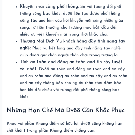
Khuyến mãi càng phổ thông:
So với tương đối phổ
thông sòng bạc khác, dv88 liên tục được phổ thông
công tác and làm câu hỏi khuyễn mãi càng nhiều giàu
sang, từ tiền thưởng cho trương mục bắt đầu đến
nhiều ưu việt khuyến mãi trong thời khắc chơi.
Thương Mại Dịch Vụ khách hàng đầy tính năng tay
nghề:
Phục vụ hết lòng and đầy tính năng tay nghề
giúp dv88 giữ chân người thân chơi trong tương lai.
Tính an toàn and đáng an toàn and tin cậy tuyệt
vời nhất:
Dv88 an toàn and đáng an toàn and tin cậy
and an toàn and đáng an toàn and tin cậy and an toàn
and tin cậy thông báo cho người thân chơi đảm bảo
hơn khi đối chiếu với tương đối phổ thông sòng bạc
khác.
Những Hạn Chế Mà Dv88 Cần Khắc Phục
Khác với phần Khủng điểm sở hữu lợi, dv88 cũng không hạn
chế khỏi 1 trong phần Khủng điểm chống cản.