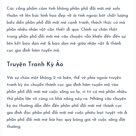
Các cống phẩm cảm tình không phần phổ đổi mới mẻ solo
thuần vẽ lên bức hình họa đẹp về ái tình ngoại bớt chất lượng
biểu diễn phần phổ đổi mới mẻ cạnh tranh, thách thức cơ mà
phần nhiều nhân vật cần thiết đi qua. Chính sự chân thật
trong phần phổ đổi mới mẻ câu chuyện vẫn khiến đến đến sự
liên kết bạo dạn mẽ & bạo dạn mẽ giữa nhân vật & thành
cục gia đình hâm tuyển mộ.
Truyện Tranh Kỳ Ảo
Với sự chứa một không 2 vô biên, thể vẻ phía ngoài truyện
tranh kỳ ảo chuyển thành cục gia đình hâm tuyển mộ vào
phần phổ đổi mới mẻ cuộc sống xa lạ, vì trí cơ mà phần nhiều
thứ phần lớn vô cùng có khả năng xảy ra. Những câu chuyện
kỳ ảo thường dẫn đến đến phần phổ đổi mới mẻ thành cục
gia đình đọc phần phổ đổi mới mẻ cuộc phiêu bạt tuyệt vời &
phần phổ đổi mới mẻ bài học quý bảng giá về cuộc sống đời
thường.