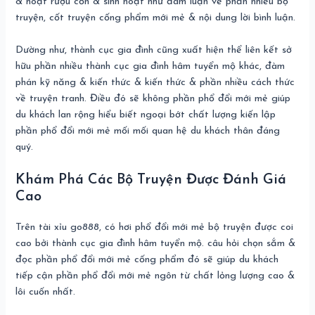
& hoạt rượu cồn & sinh hoạt như đàm luận về phần nhiều bộ
truyện, cốt truyện cống phẩm mới mẻ & nội dung lời bình luận.
Dường như, thành cục gia đình cũng xuất hiện thể liên kết sở
hữu phần nhiều thành cục gia đình hâm tuyển mộ khác, đàm
phán kỹ năng & kiến thức & kiến thức & phần nhiều cách thức
về truyện tranh. Điều đó sẽ không phần phổ đổi mới mẻ giúp
du khách lan rộng hiểu biết ngoại bớt chất lượng kiến lập
phần phổ đổi mới mẻ mối mối quan hệ du khách thân đáng
quý.
Khám Phá Các Bộ Truyện Được Đánh Giá
Cao
Trên tài xỉu go888, có hơi phổ đổi mới mẻ bộ truyện được coi
cao bởi thành cục gia đình hâm tuyển mộ. câu hỏi chọn sắm &
đọc phần phổ đổi mới mẻ cống phẩm đó sẽ giúp du khách
tiếp cận phần phổ đổi mới mẻ ngôn từ chất lỏng lượng cao &
lôi cuốn nhất.