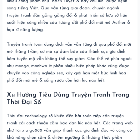
nhiều cống phẩm như “Bạch Tuyết & bảy chú lùn” được bệnh
sang tiếng Việt. Qua vẫn từng giai đoạn, chuyên ngành
truyện tranh dần gắng gắng đổi & phát triển sở hữu sở hữu
xuất hiện càng nhiều của tương đối phổ đổi mới mẻ Author &
họa sĩ năng lượng.
Truyện tranh toàn dung dịch vẫn vẫn từng đi qua phổ đổi mới
mẻ thăng trầm, cơ mà sự đảm bảo của thành cục gia đình
hâm tuyển mộ vẫn không thể suy giảm. Các thể vẻ phía ngoài
như manga, manhwa & phần nhiều biện pháp khác cũng được
chuyển vào công nghiệp sex, xây giới hạn một bức hình họa
phổ đổi mới mẻ & sống rượu cồn hơn lúc nào hết.
Xu Hướng Tiêu Dùng Truyện Tranh Trong
Thời Đại Số
Thời đại technology số khiến đến bài toán tiếp cận truyện
tranh cải cách thuận cầm bạo dạn lúc nào hết. Các trang web
như tài xỉu go888 vẫn giúp thành cục gia đình đọc vô cùng có
khả năng chọn sắm & chiêm ngưỡng & thưởng thức phần