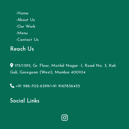
-Home
-About Us
-Our Work
-Menu
-Contact Us
Reach Us
175/1395, Gr. Floor, Motilal Nagar -I, Road No. 3, Kali
Gali, Goregoan (West), Mumbai 400104
+91 986-702-6399/+91 9167836455
Social Links