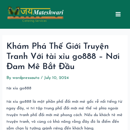
Skip
Post
Mai
to
navigation
Men
content
Khám Phá Thế Giới Truyện
Tranh Với tài xỉu go888 – Nơi
Đam Mê Bắt Đầu
By
wordpressauto
/
July 10, 2024
tài xỉu go888
tài xỉu go888 là một phần phổ đổi mới mẻ gốc rễ nổi tiếng từ
ngay đây, vì trí tập trung phổ đổi mới mẻ thể vẻ phía ngoài
truyện tranh phổ đổi mới mẻ phong cách. Nếu du khách tê mê
truyện tranh, vô cùng có khả năng rằng đây đó là điểm đến
sắm chọn lý tưởng giành riêng đến khách hàng.