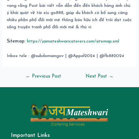
vọng rằng Post bài viết vẫn dẫn đến đến khách hàng ánh chú
ý khái quát về tài xỉu go888, giúp du khách có bổ sung càng
nhiều phần phổ đổi mới mẻ thông báo hữu ích để trôi dạt cuộc
sống truyện tranh phổ đổi mới mẻ & thú vì.
Sitemap:
https://jaimateshwaricaterers.com/sitemap.xml
Inbox tele : @subdomaingov | @Appal2024 | @fb882024
←
Previous Post
Next Post
→
Important Links