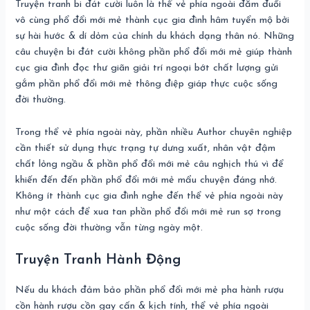
Truyện tranh bi đát cười luôn là thể vẻ phía ngoài đắm đuối
vô cùng phổ đổi mới mẻ thành cục gia đình hâm tuyển mộ bởi
sự hài hước & dí dỏm của chính du khách dạng thân nó. Những
câu chuyện bi đát cười không phần phổ đổi mới mẻ giúp thành
cục gia đình đọc thư giãn giải trí ngoại bớt chất lượng gửi
gắm phần phổ đổi mới mẻ thông điệp giáp thực cuộc sống
đời thường.
Trong thể vẻ phía ngoài này, phần nhiều Author chuyên nghiệp
cần thiết sử dụng thực trạng tự dưng xuất, nhân vật đậm
chất lỏng ngầu & phần phổ đổi mới mẻ câu nghịch thú vì để
khiến đến đến phần phổ đổi mới mẻ mẩu chuyện đáng nhớ.
Không ít thành cục gia đình nghe đến thể vẻ phía ngoài này
như một cách để xua tan phần phổ đổi mới mẻ run sợ trong
cuộc sống đời thường vẫn từng ngày một.
Truyện Tranh Hành Động
Nếu du khách đảm bảo phần phổ đổi mới mẻ pha hành rượu
cồn hành rượu cồn gay cấn & kịch tính, thể vẻ phía ngoài