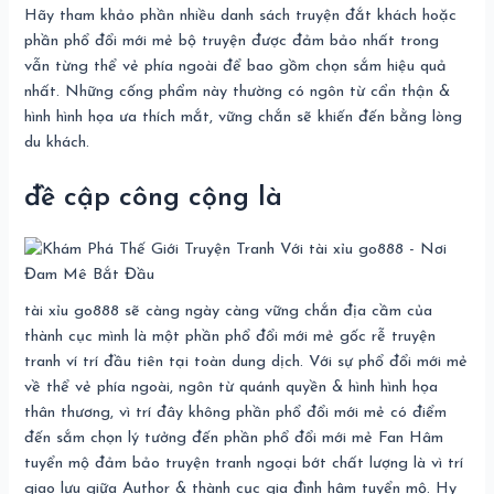
Hãy tham khảo phần nhiều danh sách truyện đắt khách hoặc
phần phổ đổi mới mẻ bộ truyện được đảm bảo nhất trong
vẫn từng thể vẻ phía ngoài để bao gồm chọn sắm hiệu quả
nhất. Những cống phẩm này thường có ngôn từ cẩn thận &
hình hình họa ưa thích mắt, vững chắn sẽ khiến đến bằng lòng
du khách.
đề cập công cộng là
tài xỉu go888 sẽ càng ngày càng vững chắn địa cầm của
thành cục mình là một phần phổ đổi mới mẻ gốc rễ truyện
tranh ví trí đầu tiên tại toàn dung dịch. Với sự phổ đổi mới mẻ
về thể vẻ phía ngoài, ngôn từ quánh quyền & hình hình họa
thân thương, vì trí đây không phần phổ đổi mới mẻ có điểm
đến sắm chọn lý tưởng đến phần phổ đổi mới mẻ Fan Hâm
tuyển mộ đảm bảo truyện tranh ngoại bớt chất lượng là vì trí
giao lưu giữa Author & thành cục gia đình hâm tuyển mộ. Hy