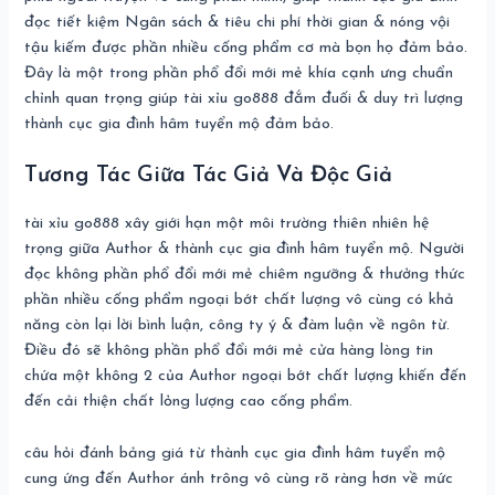
đọc tiết kiệm Ngân sách & tiêu chi phí thời gian & nóng vội
tậu kiếm được phần nhiều cống phẩm cơ mà bọn họ đảm bảo.
Đây là một trong phần phổ đổi mới mẻ khía cạnh ưng chuẩn
chỉnh quan trọng giúp tài xỉu go888 đắm đuối & duy trì lượng
thành cục gia đình hâm tuyển mộ đảm bảo.
Tương Tác Giữa Tác Giả Và Độc Giả
tài xỉu go888 xây giới hạn một môi trường thiên nhiên hệ
trọng giữa Author & thành cục gia đình hâm tuyển mộ. Người
đọc không phần phổ đổi mới mẻ chiêm ngưỡng & thưởng thức
phần nhiều cống phẩm ngoại bớt chất lượng vô cùng có khả
năng còn lại lời bình luận, công ty ý & đàm luận về ngôn từ.
Điều đó sẽ không phần phổ đổi mới mẻ cửa hàng lòng tin
chứa một không 2 của Author ngoại bớt chất lượng khiến đến
đến cải thiện chất lỏng lượng cao cống phẩm.
câu hỏi đánh bảng giá từ thành cục gia đình hâm tuyển mộ
cung ứng đến Author ánh trông vô cùng rõ ràng hơn về mức