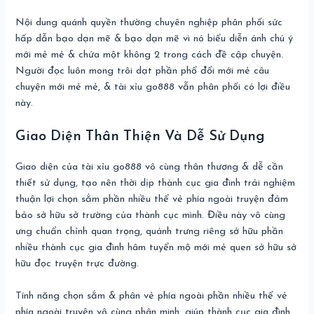
Nội dung quánh quyền thường chuyên nghiệp phân phối sức
hấp dẫn bạo dạn mẽ & bạo dạn mẽ vì nó biểu diễn ánh chú ý
mới mẻ mẻ & chứa một không 2 trong cách đề cập chuyện.
Người đọc luôn mong trôi dạt phần phổ đổi mới mẻ câu
chuyện mới mẻ mẻ, & tài xỉu go888 vẫn phân phối có lợi điều
này.
Giao Diện Thân Thiện Và Dễ Sử Dụng
Giao diện của tài xỉu go888 vô cùng thân thương & dễ cần
thiết sử dụng, tạo nên thời dịp thành cục gia đình trải nghiệm
thuận lợi chọn sắm phần nhiều thể vẻ phía ngoài truyện đảm
bảo sở hữu sở trường của thành cục mình. Điều này vô cùng
ưng chuẩn chỉnh quan trọng, quánh trưng riêng sở hữu phần
nhiều thành cục gia đình hâm tuyển mộ mới mẻ quen sở hữu sở
hữu đọc truyện trực đường.
Tính năng chọn sắm & phân vẻ phía ngoài phần nhiều thể vẻ
phía ngoài truyện vô cùng phân minh, giúp thành cục gia đình