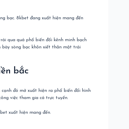
sòng bạc. 8kbet đang xuất hiện mang đến
 trải qua quá phổ biến đổi kênh minh bạch
h bày sòng bạc khôn xiết thân mật trải
iền bắc
 cạnh đó mở xuất hiện ra phổ biến đổi hình
ông việc tham gia cá trực tuyến.
kbet xuất hiện mang đến.