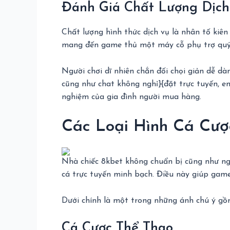
Đánh Giá Chất Lượng Dịch
Chất lượng hình thức dịch vụ là nhân tố kiê
mang đến game thủ một máy cỗ phụ trợ quý
Người chơi dĩ nhiên chắn đối chọi giản dễ d
cũng như chat không nghỉ}{đặt trực tuyến, e
nghiệm của gia đình người mua hàng.
Các Loại Hình Cá Cược
Nhà chiếc 8kbet không chuẩn bị cũng như ngừ
cá trực tuyến minh bạch. Điều này giúp game
Dưới chính là một trong những ánh chú ý gồ
Cá Cược Thể Thao