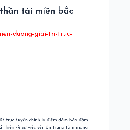
thần tài miền bắc
ien-duong-giai-tri-truc-
đặt trực tuyến chính là điểm đảm bảo đảm
ất hiện về sự việc yên ổn trung tâm mang