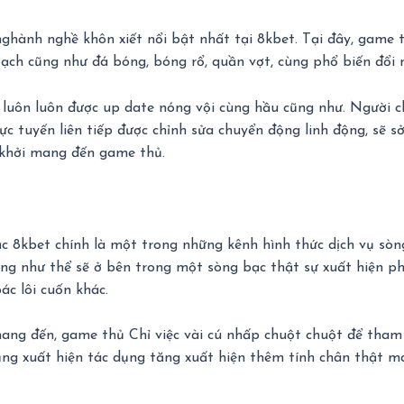
ghành nghề khôn xiết nổi bật nhất tại 8kbet. Tại đây, game t
ch cũng như đá bóng, bóng rổ, quần vợt, cùng phổ biến đổi 
 luôn luôn được up date nóng vội cùng hầu cũng như. Người ch
rực tuyến liên tiếp được chỉnh sửa chuyển động linh động, sẽ 
 khởi mang đến game thủ.
 8kbet chính là một trong những kênh hình thức dịch vụ sòng
ng như thể sẽ ở bên trong một sòng bạc thật sự xuất hiện p
ác lôi cuốn khác.
mang đến, game thủ Chỉ việc vài cú nhấp chuột chuột để tham
ũng xuất hiện tác dụng tăng xuất hiện thêm tính chân thật m