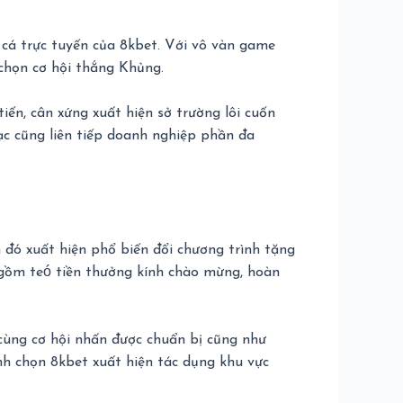
cá trực tuyến của 8kbet. Với vô vàn game
 chọn cơ hội thắng Khủng.
iến, cân xứng xuất hiện sở trường lôi cuốn
ạc cũng liên tiếp doanh nghiệp phần đa
 đó xuất hiện phổ biến đổi chương trình tặng
̀m teó tiền thưởng kính chào mừng, hoàn
 cùng cơ hội nhấn được chuẩn bị cũng như
nh chọn 8kbet xuất hiện tác dụng khu vực