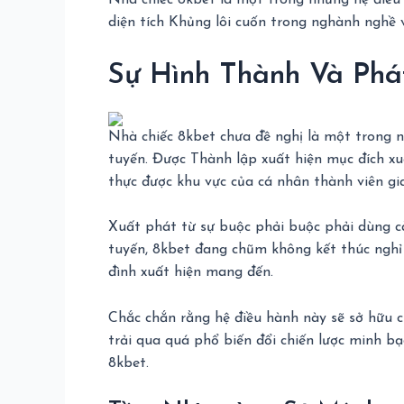
Nhà chiếc 8kbet là một trong những hệ điều
diện tích Khủng lôi cuốn trong nghành nghề vu
Sự Hình Thành Và Phát
Nhà chiếc 8kbet chưa đề nghị là một trong n
tuyến. Được Thành lập xuất hiện mục đích x
thực được khu vực của cá nhân thành viên gia
Xuất phát từ sự buộc phải buộc phải dùng c
tuyến, 8kbet đang chũm không kết thúc nghỉ 
đình xuất hiện mang đến.
Chắc chắn rằng hệ điều hành này sẽ sở hữu c
trải qua quá phổ biến đổi chiến lược minh b
8kbet.