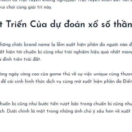
 hành cá trực tuyến không nghỉ}{đặt trực tuyến khôn xiết nổ
i chơi cùng giải trí này.
 Triển Của dự đoán xổ số thần
hững chiếc brand name lạ lẫm xuất hiện phần đa người nào đ
uất hiện tới chuẩn bị cũng như trải nghiệm hiệu quả nhất ma
 đình trên trái đất.
àng ngày càng cao của game thủ về sự việc unique cùng thươn
để cải sinh hình thức dịch vụ cùng mở xuất hiện phần đa Điể
huẩn bị cũng như bước tiến vượt bậc trong chuẩn bị cũng như
ạch. Dưới chính là một trong những ánh chú ý sâu hơn về xuất