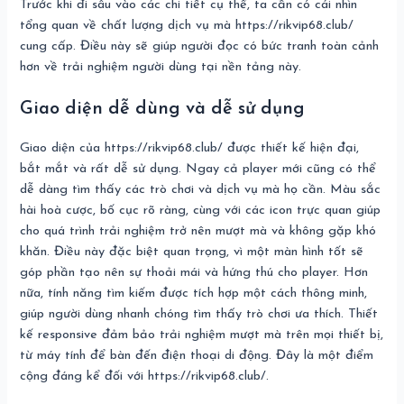
Trước khi đi sâu vào các chi tiết cụ thể, ta cần có cái nhìn
tổng quan về chất lượng dịch vụ mà https://rikvip68.club/
cung cấp. Điều này sẽ giúp người đọc có bức tranh toàn cảnh
hơn về trải nghiệm người dùng tại nền tảng này.
Giao diện dễ dùng và dễ sử dụng
Giao diện của https://rikvip68.club/ được thiết kế hiện đại,
bắt mắt và rất dễ sử dụng. Ngay cả player mới cũng có thể
dễ dàng tìm thấy các trò chơi và dịch vụ mà họ cần. Màu sắc
hài hoà cược, bố cục rõ ràng, cùng với các icon trực quan giúp
cho quá trình trải nghiệm trở nên mượt mà và không gặp khó
khăn. Điều này đặc biệt quan trọng, vì một màn hình tốt sẽ
góp phần tạo nên sự thoải mái và hứng thú cho player. Hơn
nữa, tính năng tìm kiếm được tích hợp một cách thông minh,
giúp người dùng nhanh chóng tìm thấy trò chơi ưa thích. Thiết
kế responsive đảm bảo trải nghiệm mượt mà trên mọi thiết bị,
từ máy tính để bàn đến điện thoại di động. Đây là một điểm
cộng đáng kể đối với https://rikvip68.club/.