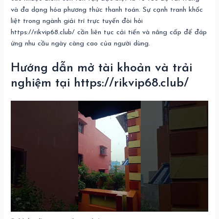
và đa dạng hóa phương thức thanh toán. Sự cạnh tranh khốc
liệt trong ngành giải trí trực tuyến đòi hỏi
https://rikvip68.club/ cần liên tục cải tiến và nâng cấp để đáp
ứng nhu cầu ngày càng cao của người dùng.
Hướng dẫn mở tài khoản và trải
nghiệm tại https://rikvip68.club/