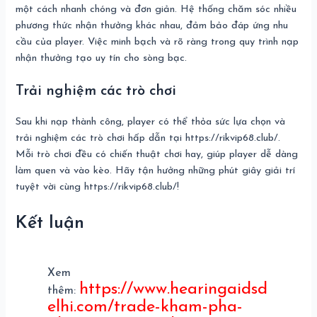
một cách nhanh chóng và đơn giản. Hệ thống chăm sóc nhiều
phương thức nhận thưởng khác nhau, đảm bảo đáp ứng nhu
cầu của player. Việc minh bạch và rõ ràng trong quy trình nạp
nhận thưởng tạo uy tín cho sòng bạc.
Trải nghiệm các trò chơi
Sau khi nạp thành công, player có thể thỏa sức lựa chọn và
trải nghiệm các trò chơi hấp dẫn tại https://rikvip68.club/.
Mỗi trò chơi đều có chiến thuật chơi hay, giúp player dễ dàng
làm quen và vào kèo. Hãy tận hưởng những phút giây giải trí
tuyệt vời cùng https://rikvip68.club/!
Kết luận
Xem
https://www.hearingaidsd
thêm:
elhi.com/trade-kham-pha-