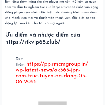
làm tăng thêm hứng thú cho player mà còn thể hiện sự quan
tâm và đầu tư nghiêm túc của https://rikvip68.club/ vào cộng
đồng player của mình. Đặc biệt, các chương trình bonus dành
cho thành viên mới và thành viên thành viên đặc biệt sẽ tạo
động lực vào kèo cho tất cả mọi người.
Ưu điểm và nhược điểm của
https://rikvip68.club/
Xem
https://pp.rmcmgroup.in/
thêm:
wp-latest-news/ok365-jpn-
com-truc-tuyen-da-dang-05-
06-2025