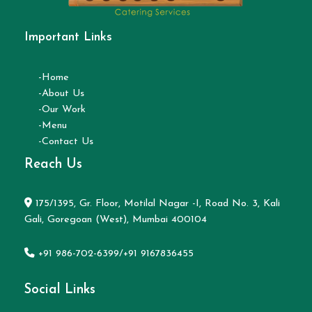
Important Links
-Home
-About Us
-Our Work
-Menu
-Contact Us
Reach Us
175/1395, Gr. Floor, Motilal Nagar -I, Road No. 3, Kali
Gali, Goregoan (West), Mumbai 400104
+91 986-702-6399/+91 9167836455
Social Links