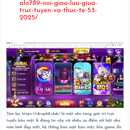
alo789-noi-giao-luu-giua-
truc-tuyen-va-thuc-te-53-
2025/
Tóm lại, https://rikvip68.club/ là một nền tảng giải trí trực
tuyến bảo mật & đáng tin cậy với nhiều ưu điểm nổi bật như
màn hình đẹp mắt, hệ thống bảo mật bảo mật, kho game đa