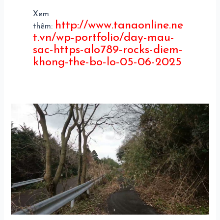
Xem
http://www.tanaonline.ne
thêm:
t.vn/wp-portfolio/day-mau-
sac-https-alo789-rocks-diem-
khong-the-bo-lo-05-06-2025