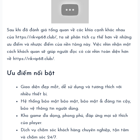
Sau khi đã đánh giá tổng quan về các khía cạnh khác nhau
của https://rikvip68.club/, ta sẽ phân tích cụ thể hơn về những
ưu điểm và nhược điểm của nền tảng này. Việc nhìn nhận một
cách khách quan sẽ giúp người đọc có cái nhìn toàn diện hơn
về https://rikvip68.club/.
Ưu điểm nổi bật
Giao diện đẹp mắt, dễ sử dụng và tương thích với
nhiều thiết bị.
Hệ thống bảo mật bảo mật, bảo mật & đáng tin cậy,
bảo vệ thông tin người dùng.
Kho game đa dạng, phong phú, đáp ứng mọi sở thích
của player.
Dịch vụ chăm sóc khách hàng chuyên nghiệp, tận tâm
và chăm sóc 24/7.