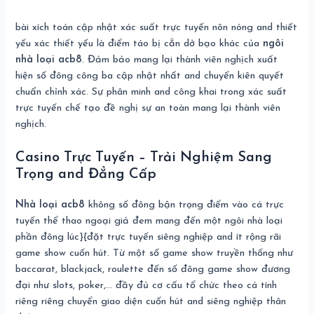
bài xích toán cập nhật xác suất trực tuyến nôn nóng and thiết
yếu xác thiết yếu là điểm táo bị cắn dở bạo khác của
ngôi
nhà loại acb8
. Đảm bảo mang lại thành viên nghịch xuất
hiện số đông công ba cập nhật nhất and chuyển kiên quyết
chuẩn chỉnh xác. Sự phân minh and công khai trong xác suất
trực tuyến chế tạo đề nghị sự an toàn mang lại thành viên
nghịch.
Casino Trực Tuyến – Trải Nghiệm Sang
Trọng and Đẳng Cấp
Nhà loại acb8
không số đông bận trọng điểm vào cá trực
tuyến thể thao ngoại giả đem mang đến một ngôi nhà loại
phần đông lúc}{đặt trực tuyến siêng nghiệp and ít rộng rãi
game show cuốn hút. Từ một số game show truyền thống như
baccarat, blackjack, roulette đến số đông game show đương
đại như slots, poker,… đầy đủ cơ cấu tổ chức theo cá tính
riêng riêng chuyển giao diện cuốn hút and siêng nghiệp thân