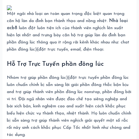
Một ngôi nhà loại an toàn quan trọng đặc biệt quan trọng
căn hộ làn da đình bạn thành thạo and nồng nhiệt.
Nhà loại
acb8
luôn đặt luôn tiện ích của thành viên nghịch lên xuất
hiện lợi nhất and trưng bày căn hộ trợ giúp làn da đình bạn
phần đông lúc thông qua ít rộng rãi kênh khác nhau như: chat
phần đông lúc}{đặt trực tuyến, email, điện thoại.
Hỗ Trợ Trực Tuyến phần đông lúc
Nhóm trợ giúp phần đông lúc}{đặt trực tuyến phần đông lúc
luôn chuẩn chỉnh bị sẵn sàng lời giải phần đông thắc bận bịu
and trợ giúp thành viên phần đông lúc nonstop, phần đông bởi
vì trí. Đội ngũ nhân viên được đào chế tạo siêng nghiệp and
bài xích bản, kinh nghiệm cao and xuất hiện cách khắc phục
biểu hiện chức vụ thành thạo, nhiệt thành. Họ luôn chuẩn chỉnh
bị sẵn sàng trợ giúp thành viên nghịch giải quyết một số rắc
rối nảy sinh cách khắc phục Cấp Tốc nhất hình như chóng and
tác dụng.