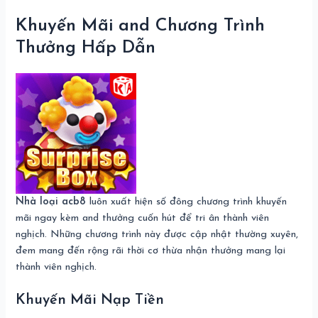
Khuyến Mãi and Chương Trình
Thưởng Hấp Dẫn
Nhà loại acb8
luôn xuất hiện số đông chương trình khuyến
mãi ngay kèm and thưởng cuốn hút để tri ân thành viên
nghịch. Những chương trình này được cập nhật thường xuyên,
đem mang đến rộng rãi thời cơ thừa nhận thưởng mang lại
thành viên nghịch.
Khuyến Mãi Nạp Tiền