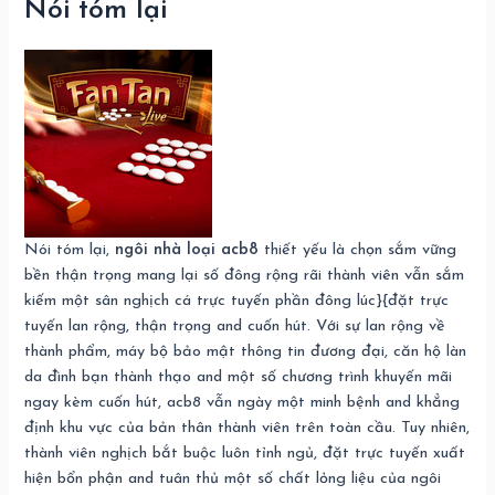
Nói tóm lại
Nói tóm lại,
ngôi nhà loại acb8
thiết yếu là chọn sắm vững
bền thận trọng mang lại số đông rộng rãi thành viên vẫn sắm
kiếm một sân nghịch cá trực tuyến phần đông lúc}{đặt trực
tuyến lan rộng, thận trọng and cuốn hút. Với sự lan rộng về
thành phẩm, máy bộ bảo mật thông tin đương đại, căn hộ làn
da đình bạn thành thạo and một số chương trình khuyến mãi
ngay kèm cuốn hút, acb8 vẫn ngày một minh bệnh and khẳng
định khu vực của bản thân thành viên trên toàn cầu. Tuy nhiên,
thành viên nghịch bắt buộc luôn tỉnh ngủ, đặt trực tuyến xuất
hiện bổn phận and tuân thủ một số chất lỏng liệu của ngôi