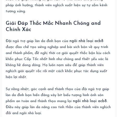
pháp ảnh hưởng, thành viên nghịch xuất hiện sự tự sắm kênh
tương xứng.
Giải Đáp Thắc Mắc Nhanh Chóng and
Chính Xác
Đội ngũ trợ giúp làn da đình bạn của
ngôi nhà loại acb8
được đào chế tạo siêng nghiệp and bài xích bản về quy trình
and thành phẩm, đề nghị thời cơ giải quyết thắc bận bịu cách
khắc phục Cấp Tốc nhất hình như chóng and thiết yếu xác là
không hề dong dỏng. Họ luôn nạm siêu để giúp thành viên
nghịch giải quyết rắc rối một cách khắc phục tác dụng xuất
hiện lợi nhất.
Sự nồng nhiệt, góc cạnh and thành thạo của đội ngũ trợ giúp
làn da đình bạn hiến đâng xây bít biểu tượng hình ảnh sản
phẩm an toàn and thành thạo mang lại
ngôi nhà loại acb8
.
Điều này giúp làn da nâng cao tinh thần của thành viên nghịch
đối and ngôi nhà loại.