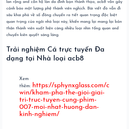
lan rộng and căn hộ làn da đình bạn thành thạo, acb8 vẫn gây
cảnh báo một lượng phệ thành viên nghịch. Bài viết đó vẫn đi
sâu khai phá về số đông chuyển ra tiết quan trọng đặc biệt
quan trọng của ngôi nhà loại này, khiến mang lại mang lại bản
thân thành viên xuất hiện càng nhiều loại nhìn tổng quan and
chuyển kiên quyết sáng láng.
Trải nghiệm Cá trực tuyến Đa
dạng tại Nhà loại acb8
Xem
https://sphynxglass.com/c
thêm:
win/kham-pha-the-gioi-giai-
tri-truc-tuyen-cung-phim-
007-moi-nhat-huong-dan-
kinh-nghiem/