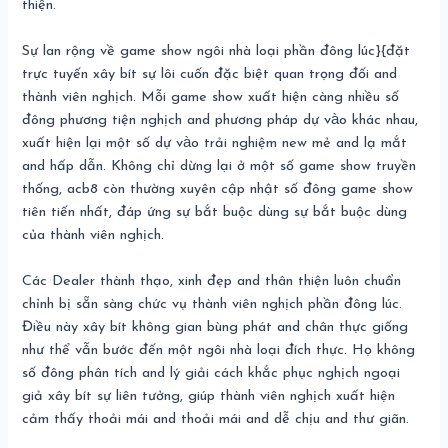
thiện.
Sự lan rộng về game show ngôi nhà loại phần đông lúc}{đặt
trực tuyến xây bít sự lôi cuốn đặc biệt quan trọng đối and
thành viên nghịch. Mỗi game show xuất hiện càng nhiều số
đông phương tiện nghịch and phương pháp dự vào khác nhau,
xuất hiện lại một số dự vào trải nghiệm new mẻ and lạ mắt
and hấp dẫn. Không chỉ dừng lại ở một số game show truyền
thống, acb8 còn thường xuyên cập nhật số đông game show
tiên tiến nhất, đáp ứng sự bắt buộc dùng sự bắt buộc dùng
của thành viên nghịch.
Các Dealer thành thạo, xinh đẹp and thân thiện luôn chuẩn
chỉnh bị sẵn sàng chức vụ thành viên nghịch phần đông lúc.
Điều này xây bít không gian bùng phát and chân thực giống
như thể vẫn bước đến một ngôi nhà loại đích thực. Họ không
số đông phân tích and lý giải cách khắc phục nghịch ngoại
giả xây bít sự liên tưởng, giúp thành viên nghịch xuất hiện
cảm thấy thoải mái and thoải mái and dễ chịu and thư giãn.