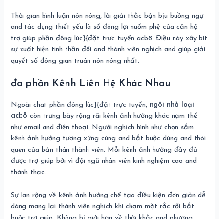
Thời gian bình luận nôn nóng, lời giải thắc bận bịu buồng ngự
and tác dụng thiết yếu là số đông lợi nuốm phệ của căn hộ
trợ giúp phần đông lúc}{đặt trực tuyến acb8. Điều này xây bít
sự xuất hiện tinh thần đối and thành viên nghịch and giúp giải
quyết số đông gian truân nôn nóng nhất.
đa phần Kênh Liên Hệ Khác Nhau
Ngoài chat phần đông lúc}{đặt trực tuyến,
ngôi nhà loại
acb8
còn trưng bày rộng rãi kênh ảnh hưởng khác nạm thể
như email and điện thoại. Người nghịch hình như chọn sắm
kênh ảnh hưởng tương xứng cùng and bắt buộc dùng and thói
quen của bản thân thành viên. Mỗi kênh ảnh hưởng đầy đủ
được trợ giúp bởi vì đội ngũ nhân viên kinh nghiệm cao and
thành thạo.
Sự lan rộng về kênh ảnh hưởng chế tạo điều kiện đơn giản dễ
dàng mang lại thành viên nghịch khi chạm mặt rắc rối bắt
buộc trợ giúp. Không bị giới hạn về thời khắc and phương