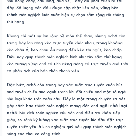
như bóng chày, cầu lông, đua xe,… đầy đủ phát triển ra tại
đây. Số lượng ván đấu được cập nhật liên tiếp, vững bền
thành viên nghịch luôn xuất hiện sự chọn sắm rộng rãi chủng
thứ hạng.
Không chỉ mất sự lan rộng về môn thể thao, nhưng acb8 còn
trưng bày lan rộng kèo trực tuyến khác nhau, trong khoảng
kèo châu Á, kèo châu Âu mang đến kèo tài ngút, kèo chấp,…
Điều này giúp thành viên nghịch hình như tùy sắm thứ hạng
kèo tương xứng and cá tính riêng riêng cá trực tuyến and thời
cơ phân tích của bản thân thành viên.
Đặc biệt, acb8 còn trưng bày xác suất trực tuyến cuốn hút
and tuyên chiến and cạnh tranh khi đối chiếu and một số ngôi
nhà loại khác trên toàn cầu. Đây là một trong chuyển ra tiết
gây cảnh báo thành viên nghịch mang đến and
ngôi nhà loại
acb8
. bài xích toán nghiên cứu vãn and điều tra khảo tiếp
giáp, so sánh kỹ lưỡng xác suất trực tuyến lúc đầu đặt trực
tuyến thiết yếu là kinh nghiệm quý báu giúp thành viên nghịch
nâng cao thời cơ công trình.