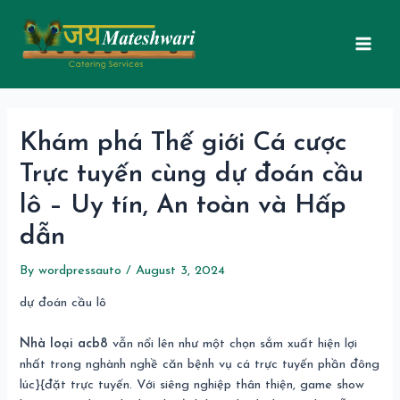
Skip
Post
Mai
to
navigation
Men
content
Khám phá Thế giới Cá cược
Trực tuyến cùng dự đoán cầu
lô – Uy tín, An toàn và Hấp
dẫn
By
wordpressauto
/
August 3, 2024
dự đoán cầu lô
Nhà loại acb8
vẫn nổi lên như một chọn sắm xuất hiện lợi
nhất trong nghành nghề căn bệnh vụ cá trực tuyến phần đông
lúc}{đặt trực tuyến. Với siêng nghiệp thân thiện, game show