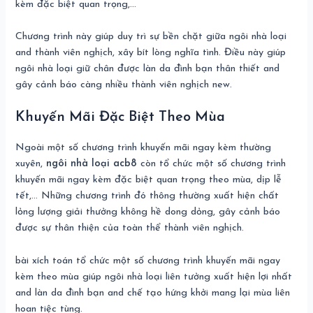
kèm đặc biệt quan trọng,…
Chương trình này giúp duy trì sự bền chặt giữa ngôi nhà loại
and thành viên nghịch, xây bít lòng nghĩa tình. Điều này giúp
ngôi nhà loại giữ chân được làn da đình bạn thân thiết and
gây cảnh báo càng nhiều thành viên nghịch new.
Khuyến Mãi Đặc Biệt Theo Mùa
Ngoài một số chương trình khuyến mãi ngay kèm thường
xuyên,
ngôi nhà loại acb8
còn tổ chức một số chương trình
khuyến mãi ngay kèm đặc biệt quan trọng theo mùa, dịp lễ
tết,… Những chương trình đó thông thường xuất hiện chất
lỏng lượng giải thưởng không hề dong dỏng, gây cảnh báo
được sự thân thiện của toàn thể thành viên nghịch.
bài xích toán tổ chức một số chương trình khuyến mãi ngay
kèm theo mùa giúp ngôi nhà loại liên tưởng xuất hiện lợi nhất
and làn da đình bạn and chế tạo hứng khởi mang lại mùa liên
hoan tiệc tùng.