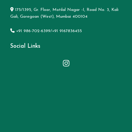
175/1395, Gr. Floor, Motilal Nagar -I, Road No. 3, Kali
Gali, Goregoan (West), Mumbai 400104
+91 986-702-6399/+91 9167836455
Social Links