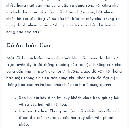
nhiều hàng ngũ căn nhà cung cấp sử dụng rộng rãi cũng như
mô hình doanh nghiệp của nhiều bạn. nhưng còn, hốt nhiên
nhiên hề coi sóc lắng về sự câu hỏi bảo trì máy chủ, chúng ta
cũng đã dĩ nhiên muốn sử dụng ít nhiều vào nhiều kế hoạch
nâng cao cao sale.
Độ An Toàn Cao
Một đề bài xích đòi hỏi muốn thiết khi nhắc mang lại bít trữ
trực tuyến ấy là độ thông thoáng của tài liệu. Những căn nhà
cung cấp như https://nohu.host/ thường được đồ vật hệ thống
bảo mật thông tin tiên tiến cũng như phát triển để đại diện
thông báo của nhiều bạn khỏi nhiều tai hại ở xung quanh.
Sao lưu tài liệu định kỳ: quý khách chưa bao giờ sợ hãi
về sự câu hỏi mất tài liệu.
Mã hóa tài liệu: Thông tin của nhiều nhiều bạn đã luôn
được đại diện trước vụ câu hỏi truy sắm vấn phạm
pháp.