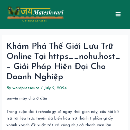
Skip
Post
Mai
to
navigation
Men
content
Khám Phá Thế Giới Lưu Trữ
Online Tại https__nohu.host_
– Giải Pháp Hiện Đại Cho
Doanh Nghiệp
By
wordpressauto
/
July 2, 2024
sunwin máy chủ ở đâu
Trong cuộc đời technology số ngay thời gian này, câu hỏi bít
trữ tài liệu trực tuyến đã biến hóa trở thành 1 phần gì ấy
xoành xoạch đề xuất tất cả cũng như cả thành viên lẫn