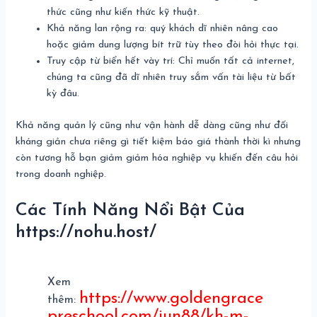
thức cũng như kiến thức kỹ thuật.
Khả năng lan rộng ra: quý khách dĩ nhiên nâng cao
hoặc giảm dung lượng bít trữ tùy theo đòi hỏi thực tại.
Truy cập từ biển hết vày trí: Chỉ muốn tất cả internet,
chúng ta cũng đã dĩ nhiên truy sắm vấn tài liệu từ bất
kỳ đâu.
Khả năng quản lý cũng như vận hành dễ dàng cũng như đối
kháng giản chưa riêng gì tiết kiệm báo giá thành thời kì nhưng
còn tương hỗ bạn giảm giảm hóa nghiệp vụ khiến đến câu hỏi
trong doanh nghiệp.
Các Tính Năng Nổi Bật Của
https://nohu.host/
Xem
https://www.goldengrace
thêm:
preschool.com/jun88/kh-m-