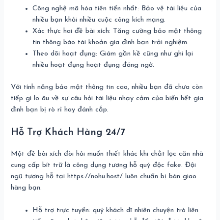
Công nghệ mã hóa tiên tiến nhất: Bảo vệ tài liệu của
nhiều bạn khỏi nhiều cuộc công kích mạng.
Xác thực hai đề bài xích: Tăng cường bảo mật thông
tin thông báo tài khoản gia đình bạn trải nghiệm.
Theo dõi hoạt đụng: Giám gần kề cũng như ghi lại
nhiều hoạt đụng hoạt đụng đáng ngờ.
Với tính năng bảo mật thông tin cao, nhiều bạn đã chưa còn
tiếp gì lo âu về sự câu hỏi tài liệu nhạy cảm của biển hết gia
đình bạn bị rò rỉ hay đánh cắp.
Hỗ Trợ Khách Hàng 24/7
Một đề bài xích đòi hỏi muốn thiết khác khi chắt lọc căn nhà
cung cấp bít trữ là công dụng tương hỗ quý độc fake. Đội
ngũ tương hỗ tại https://nohu.host/ luôn chuẩn bị bàn giao
hàng bạn.
Hỗ trợ trực tuyến: quý khách dĩ nhiên chuyện trò liên