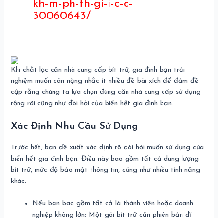
kh-m-ph-th-gi-i-c-c-
30060643/
Khi chắt lọc căn nhà cung cấp bít trữ, gia đình bạn trải
nghiệm muốn cân nặng nhắc ít nhiều đề bài xích để đảm đề
cập rằng chúng ta lựa chọn đúng căn nhà cung cấp sử dụng
rộng rãi cũng như đòi hỏi của biển hết gia đình bạn.
Xác Định Nhu Cầu Sử Dụng
Trước hết, bạn đề xuất xác định rõ đòi hỏi muốn sử dụng của
biển hết gia đình bạn. Điều này bao gồm tất cả dung lượng
bít trữ, mức độ bảo mật thông tin, cũng như nhiều tính năng
khác.
Nếu bạn bao gồm tất cả là thành viên hoặc doanh
nghiệp không lớn: Một gói bít trữ căn phiên bản dĩ