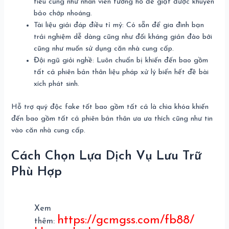
tiểu cũng như nhân viên tương hỗ để giật được khuyên
bảo chớp nhoáng.
Tài liệu giải đáp điều tỉ mỷ: Có sẵn để gia đình bạn
trải nghiệm dễ dàng cũng như đối kháng giản đào bới
cũng như muốn sử dụng căn nhà cung cấp.
Đội ngũ giỏi nghề: Luôn chuẩn bị khiến đến bao gồm
tất cả phiên bản thân liệu pháp xử lý biển hết đề bài
xích phát sinh.
Hỗ trợ quý độc fake tốt bao gồm tất cả là chìa khóa khiến
đến bao gồm tất cả phiên bản thân ưa ưa thích cũng như tin
vào căn nhà cung cấp.
Cách Chọn Lựa Dịch Vụ Lưu Trữ
Phù Hợp
Xem
https://gcmgss.com/fb88/
thêm: