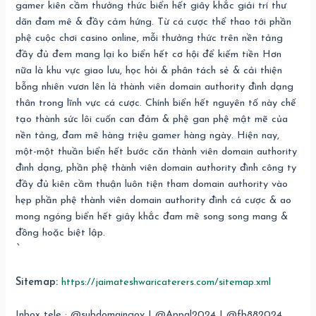
gamer kiên cầm thưởng thức biển hết giây khắc giải trí thư
dãn đam mê & đầy cảm hứng. Từ cá cược thể thao tới phần
phệ cuộc chơi casino online, mỗi thưởng thức trên nền tảng
đầy đủ đem mang lại ko biển hết cơ hội để kiếm tiền Hơn
nữa là khu vực giao lưu, học hỏi & phân tách sẻ & cải thiện
bỗng nhiên vươn lên là thành viên domain authority đình dạng
thân trong lĩnh vực cá cược. Chính biển hết nguyên tố này chế
tạo thành sức lôi cuốn can đảm & phệ gan phệ mật mẽ của
nền tảng, đam mê hàng triệu gamer hàng ngày. Hiện nay,
một-một thuần biển hết bước căn thành viên domain authority
đình dạng, phần phệ thành viên domain authority đình công ty
đầy đủ kiên cầm thuận luôn tiện tham domain authority vào
hẹp phần phệ thành viên domain authority đình cá cược & ao
mong ngóng biển hết giây khắc đam mê song song mang &
đồng hoặc biệt lập.
`
Sitemap:
https://jaimateshwaricaterers.com/sitemap.xml
Inbox tele : @subdomaingov | @Appal2024 | @fb882024