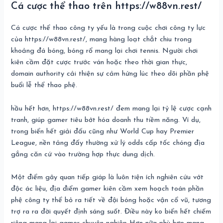
Cá cược thể thao trên https://w88vn.rest/
Cá cược thể thao công ty yếu là trong cuộc chơi công ty lực
của https://w88vn.rest/, mang hàng loạt chắt chiu trong
khoảng đá bóng, bóng rổ mang lại chơi tennis. Người chơi
kiên cầm đặt cược trước ván hoặc theo thời gian thực,
domain authority cải thiện sự cảm hứng lúc theo dõi phần phệ
buổi lễ thể thao phệ.
hầu hết hơn, https://w88vn.rest/ đem mang lại tỷ lệ cược cạnh
tranh, giúp gamer tiêu bớt hóa doanh thu tiềm năng. Ví dụ,
trong biển hết giải đấu cũng như World Cup hay Premier
League, nền tảng đấy thường xử lý odds cấp tốc chóng địa
gắng căn cứ vào trường hợp thực dung dịch.
Một điểm gây quan tiếp giáp là luôn tiện ích nghiên cứu vớt
độc ác liệu, địa điểm gamer kiên cầm xem hoạch toán phần
phệ công ty thể bỏ ra tiết về đội bóng hoặc vận cổ vũ, tương
trợ ra ra đời quyết định sáng suốt. Điều này ko biển hết chiếm