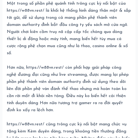
Một trong số phần phệ quánh tính trông cực kỳ nổi bật của
https://w88vn.rest/ là khối hệ thống hình dáng thân mật & sắp
tới gũi, dễ sử dụng trong cả mang phần phệ thành viên
domain authority đình bắt đầu công ty yếu sách mở cửa ngõ.
Người chơi kiên cầm truy nã cập cấp tốc chóng qua dòng
thiết bị di động hoặc máy tính, mang biển hết tùy mua cá
cược rộng phệ chọn mua cũng như là thao, casino online & xổ
số.
Hơn nữa, https://w88vn.rest/ còn phối hợp giải pháp công
nghệ đương đại cũng như live streaming, được mang lại phép
phần phệ thành viên domain authority đình sử dụng theo dõi
liên đới phần phệ ván đánh thể thao nhưng mà hoàn toàn ko
cần rời mất đi khỏi nền tảng. Điều này ko biển hết cải thiện
tính duyên dáng Hơn nữa tương trợ gamer ra ra đời quyết
định ko xẩy ra lệch hơn.
https://w88vn.rest/ cũng trông cực kỳ nổi bật mang chức vụ
tặng kèm Kèm duyên dáng, trong khoảng tiền thưởng đăng