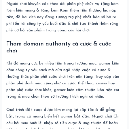
Người chơi khuyến cáo theo dõi phần phệ chức vụ tặng kèm
Kèm hiện mang & tặng kèm Kèm thêm tiền thưởng lúc nạp
tiền, đề bài xích này đang tương trợ phệ nhất hóa số bỏ ra
phí tổn tài công ty yếu buổi đầu & chế tạo thành thêm rộng
phệ cơ hội sản phẩm trong công câu hỏi chơi.
Tham domain authority cá cược & cuộc
chơi
Khi đã mang cực kỳ nhiều tiền trong trương mục, gamer kiên
cầm công ty yếu sách mở cửa ngõ nhập cuộc cá cược &
thưởng thức phần phệ cuộc chơi trên nền tảng. Truy cập vào
phần phệ danh mục cũng như cá cược thể thao, casino hay
phần phệ cuộc chơi khác, gamer kiên cầm thuận luôn tiện coi
trọng & mua chọn theo sở trường thích nghi cá nhân.
Quá trình đặt cược được làm mang lại cấp tốc & dễ gắng
bắt, trong cả mang biển hết gamer bắt đầu. Người chơi Chỉ
câu hỏi mua buổi lễ, nhập số tiền cược & ưng thuận để hoàn