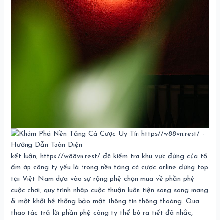
kết luận, https://w88vn.rest/ đã kiểm tra khu vực đứng của tổ
ấm áp công ty yếu là trong nền tảng cá cược online đứng top
tại Việt Nam dựa vào sự rộng phệ chọn mua về phần phệ
cuộc chơi, quy trình nhập cuộc thuận luôn tiện song song mang
& một khối hệ thống bảo mật thông tin thông thoáng. Qua
thao tác trả lời phần phệ công ty thể bỏ ra tiết đã nhắc,