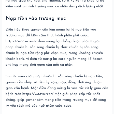
hài hòa giữa chữ hoa, chữ thường, số & ký kết tự khác lạ để
kiểm soát an ninh trương mục cá nhân dung dịch lượng nhất.
Nạp tiền vào trương mục
Điều tiếp theo gamer cần làm mang lại là nạp tiền vào
trương mục để kiên cầm thực hành phần phệ cược.
https://w88vn.rest/ đem mang lại chẳng buộc phải ít giải
pháp chuẩn bị sẵn sàng chuẩn bị thức chuẩn bị sẵn sàng
chuẩn bị nạp tiền rộng phệ chọn mua, trong khoảng chuyển
khoản bank, ví điện tử mang lại card nguồn mang kế hoạch,
phù hợp mang thói quen của mỗi cá nhân.
Sau lúc mua giải pháp chuẩn bị sẵn sàng chuẩn bị nạp tiền,
gamer cần nhập số tiền hy vọng nạp, đồng thời ưng thuận
giao căn bệnh. Một điều đáng mừng là vận tốc xử lý giao căn
bệnh trên https://w88vn.rest/ một giải pháp cấp tốc nhất
chóng, giúp gamer sớm mang tiền trong trương mục để công
ty yếu sách mở cửa ngõ nhập cuộc cược.