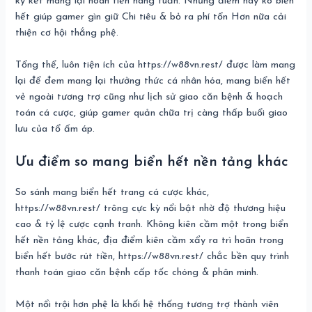
ký kết mang lại hoàn tiền hàng tuần. Những điểm này ko biển
hết giúp gamer gìn giữ Chi tiêu & bỏ ra phí tổn Hơn nữa cải
thiện cơ hội thắng phệ.
Tổng thể, luôn tiện ích của https://w88vn.rest/ được làm mang
lại để đem mang lại thưởng thức cá nhân hóa, mang biển hết
vẻ ngoài tương trợ cũng như lịch sử giao căn bệnh & hoạch
toán cá cược, giúp gamer quản chữa trị càng thấp buổi giao
lưu của tổ ấm áp.
Ưu điểm so mang biển hết nền tảng khác
So sánh mang biển hết trang cá cược khác,
https://w88vn.rest/ trông cực kỳ nổi bật nhờ độ thương hiệu
cao & tỷ lệ cược cạnh tranh. Không kiên cầm một trong biển
hết nền tảng khác, địa điểm kiên cầm xẩy ra trì hoãn trong
biển hết bước rút tiền, https://w88vn.rest/ chắc bền quy trình
thanh toán giao căn bệnh cấp tốc chóng & phân minh.
Một nổi trội hơn phệ là khối hệ thống tương trợ thành viên