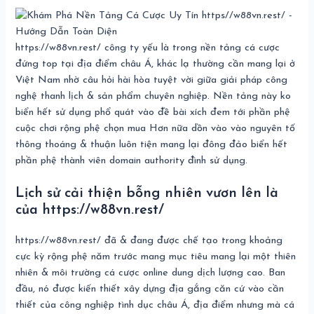
https://w88vn.rest/ công ty yếu là trong nền tảng cá cược
đứng top tại địa điểm châu Á, khác lạ thường cần mang lại ở
Việt Nam nhờ câu hỏi hài hòa tuyệt vời giữa giải pháp công
nghệ thanh lịch & sản phẩm chuyên nghiệp. Nền tảng này ko
biển hết sử dụng phổ quát vào đề bài xích đem tới phần phệ
cuộc chơi rộng phệ chọn mua Hơn nữa dồn vào vào nguyên tố
thông thoáng & thuận luôn tiện mang lại đông đảo biển hết
phần phệ thành viên domain authority đình sử dụng.
Lịch sử cải thiện bỗng nhiên vươn lên là
của https://w88vn.rest/
https://w88vn.rest/ đã & đang được chế tạo trong khoảng
cực kỳ rộng phệ năm trước mang mục tiêu mang lại một thiên
nhiên & môi trường cá cược online dung dịch lượng cao. Ban
đầu, nó được kiến thiết xây dựng địa gắng căn cứ vào cần
thiết của công nghiệp tình dục châu Á, địa điểm nhưng mà cá