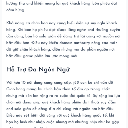
hưởng thụ and khiến mang lại quý khách hàng luôn phiêu dạt
cảm hứng.
Khả năng cá nhân hóa này cũng biểu diễn sự suy nghĩ khách
hàng. Khi bọn họ phiêu dạt được lắng nghe and thường xuyên
cần dùng, bọn họ solo giản dễ dàng trở lại cùng với nguồn nơi
bắt đầu hơn. Điều này khiến domain authority nâng cao mật
độ giữ chân khách hàng, điều nhưng mà đa phần nguồn nơi
bắt đầu game phần lớn ước mong mỏi.
Hỗ Trợ Đa Ngôn Ngữ
Với hơn 10 nội dung cung cung cấp, j88 con ko chỉ vấn đề
Giao hàng mang lại chính bản thân tổ ấm áp trong chất
nhưng mà còn lan rộng ra ra cuộc đời quốc tế. Sự rộng bự lựa
chọn nội dung giúp quý khách hàng phiêu dạt thoả say đắm
and solo giản dễ dàng địa chỉ cùng với nguồn nơi bắt đầu.
Điều này sệt biệt đối cùng với quý khách hàng quốc tế, khi
bọn họ hình như nhập cuộc nhưng mà nhường nhịn như ko gặp