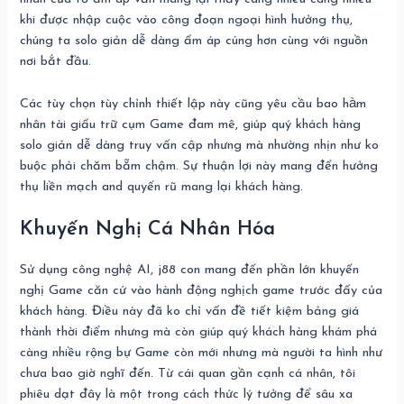
khi được nhập cuộc vào công đoạn ngoại hình hưởng thụ,
chúng ta solo giản dễ dàng ấm áp cúng hơn cùng với nguồn
nơi bắt đầu.
Các tùy chọn tùy chỉnh thiết lập này cũng yêu cầu bao hàm
nhân tài giấu trữ cụm Game đam mê, giúp quý khách hàng
solo giản dễ dàng truy vấn cập nhưng mà nhường nhịn như ko
buộc phải chăm bẵm chậm. Sự thuận lợi này mang đến hưởng
thụ liền mạch and quyến rũ mang lại khách hàng.
Khuyến Nghị Cá Nhân Hóa
Sử dụng công nghệ AI, j88 con mang đến phần lớn khuyến
nghị Game căn cứ vào hành động nghịch game trước đấy của
khách hàng. Điều này đã ko chỉ vấn đề tiết kiệm bảng giá
thành thời điểm nhưng mà còn giúp quý khách hàng khám phá
càng nhiều rộng bự Game còn mới nhưng mà người ta hình như
chưa bao giờ nghĩ đến. Từ cái quan gần cạnh cá nhân, tôi
phiêu dạt đây là một trong cách thức lý tưởng để sâu xa