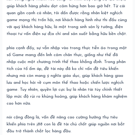
giúp khách hàng phiêu dạt cảm hứng hơn bao giờ hết. Từ cái
quan gần cạnh cá nhân, tôi dấn được rằng nhân kiệt nghịch
game mạng thị trấn hội, nơi khách hàng hình như thi đấu cùng
với quý khách hàng hữu, là một trong sinh sản lý tưởng, điện
thoại tư vấn điện sự địa chỉ and sản xuất bằng hữu bền chặt.
phía cạnh đấy, sự vẫn nhập vào trong thực tiễn ảo trong một
số Game mang đến linh cảm chân thực, giống như thể đã
nhập cuộc một chương trình thể thao khẳng định. Trong phân
tích của tổ ấm áp, đề tài này đã ko chỉ vấn đề tiêu khiển
nhưng mà còn mang ý nghĩa giáo dục, giúp khách hàng giao
lưu and học hỏi về cụm môn thể thao hoặc chiến lược nghịch
game. Tuy nhiên, quyền lợi cực bự là nhân tài tùy chỉnh thiết
lập mức độ rủi ro khủng hoảng, giúp khách hàng khám nghiệm
cao hơn nữa.
nói cộng đồng là, vấn đề nâng cao cường hưởng thụ tiêu
khiển phía trên j88 con là đề tài chủ chốt giúp nguồn nơi bắt
đầu trở thành chắt lọc hàng đầu.