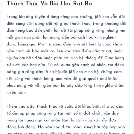
Thách Thức Và Bài Học Rút Ra
Trong khoảng tuyến đường nâng cao trưởng, j88 con vẫn đối
diện cùng với tương đối rộng bự thách thức, trong khoảng đối
đầu nóng bức đến phần lớn đề tài pháp công ráng, nhưng mà
mỗi gian nan phần lớn mang đến bài xích học kinh nghiệm
đáng bảng giá. Một rõ ràng điển hình sệt biệt là cuộc khảo
gần cạnh về bảo mật tài liệu vào thời điểm năm 2021, buộc
nguồn nơi bắt đầu buộc phải cải sinh hệ thống để Giao hàng
tiêu chí cao hơn nữa. Từ cái quan gần cạnh cá nhân, tôi đánh
bảng giá rằng đây là cơ hội để j88 con minh hội chứng cam
kết cùng với khách hàng, and vấn đề giải quyết and khắc
phục nóng vội vẫn giúp bọn họ xây đắp lòng tình nghĩa chậm
nhiều năm.
Thêm vào đấy, thách thức về cuộc đời khác biệt, như sự đưa
tổ ấm áp pháp công ráng tại một số ít đất chất, vẫn dạy
mang lại hàng ngũ cai quản tầm bi cảm của vấn đề đưa
động linh động. Họ vẫn học được rằng, ráng bởi tập hợp vào