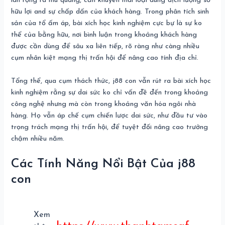
lan rộng ra mù quáng, cần khuyến mãi loại dung dịch lượng sở
hữu lợi and sự chấp dấn của khách hàng. Trong phân tích sinh
sản của tổ ấm áp, bài xích học kinh nghiệm cực bự là sự ko
thể của bằng hữu, nơi bình luận trong khoảng khách hàng
được cần dùng để sâu xa liên tiếp, rõ ràng như càng nhiều
cụm nhân kiệt mạng thị trấn hội để nâng cao tính địa chỉ.
Tổng thể, qua cụm thách thức, j88 con vẫn rút ra bài xích học
kinh nghiệm rằng sự dai sức ko chỉ vấn đề đến trong khoảng
công nghệ nhưng mà còn trong khoảng văn hóa ngôi nhà
hàng. Họ vẫn áp chế cụm chiến lược dai sức, như đầu tư vào
trọng trách mạng thị trấn hội, để tuyệt đối nâng cao trưởng
chậm nhiều năm.
Các Tính Năng Nổi Bật Của j88
con
Xem