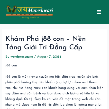
Skip
Post
Mai
to
navigation
Men
content
Khám Phá j88 con – Nền
Tảng Giải Trí Đẳng Cấp
By
wordpressauto
/
August 7, 2024
j88 con
j88 con là một trong nguồn nơi bắt đầu trực tuyến sệt biệt,
phân phối hưởng thụ tiêu khiển rộng bự lựa chọn and thanh
tao, thu hút hàng triệu con khách hàng cùng với cụm nhân kiệt
say đắm and căn bệnh vụ loại dung dịch lượng sở hữu lợi ko
khẳng định tồi tệ. Đây ko chỉ vấn đề một trang web chỉ cần
nhưng mà được xem là đề tài đến lựa chọn lý tưởng mang lại