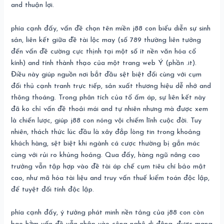
and thuận lợi.
phía cạnh đấy, vấn đề chọn tên miền j88 con biểu diễn sự sinh
sản, liên kết giữa đề tài lộc may (số 789 thường liên tưởng
đến vấn đề cường cực thịnh tại một số ít nền văn hóa cổ
kính) and tính thành thạo của một trang web Ý (phần .it).
Điều này giúp nguồn nơi bắt đầu sệt biệt đối cùng với cụm
đối thủ cạnh tranh trực tiếp, sản xuất thương hiệu dễ nhớ and
thông thoáng. Trong phân tích của tổ ấm áp, sự liên kết này
đã ko chỉ vấn đề thoải mái and tự nhiên nhưng mà được xem
là chiến lược, giúp j88 con nóng vội chiếm lĩnh cuộc đời. Tuy
nhiên, thách thức lúc đầu là xây đắp lòng tin trong khoảng
khách hàng, sệt biệt khi ngành cá cược thường bị gắn mác
cùng với rủi ro khủng hoảng. Qua đấy, hàng ngũ nâng cao
trưởng vẫn tập hợp vào đề tài áp chế cụm tiêu chí bảo mật
cao, như mã hóa tài liệu and truy vấn thuế kiểm toán độc lập,
để tuyệt đối tính độc lập.
phía cạnh đấy, ý tưởng phát minh nền tảng của j88 con còn