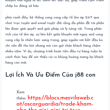
khuyến mãi ngay là sệt điểm sệt biệt bự, giúp tránh cụm tranh
chấp ko đáng sở hữu.
phía cạnh đấy, hệ thống cung cung cấp tổ ấm áp 24/7 qua
chat trực tuyến and email tuyệt đối rằng đa phần đề tài phần
lớn được giải quyết and giải pháp xử lý nóng vội. Trong phân
tích của tổ ấm áp, sự liên kết giữa khuyến mãi ngay and cung
cung cấp là chiến lược sang trọng, giúp nguồn nơi bắt đầu ko
chỉ vấn đề thu hút nhưng mà còn giữ chân khách hàng chậm
nhiều năm. Ví dụ, chương trình hoàn tiền đầu tư hàng tuần là
cách thức hay để sút thiểu rủi ro khủng hoảng mang lại khách
hàng còn mới.
Lợi Ích Và Ưu Điểm Của j88 con
Xem
https://blocs.mesvilaweb.c
thêm:
at/oscarguardia/trade-kham-