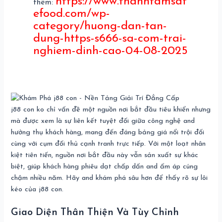
https://www.thanhtamsaf
thêm:
efood.com/wp-
category/huong-dan-tan-
dung-https-s666-sa-com-trai-
nghiem-dinh-cao-04-08-2025
j88 con ko chỉ vấn đề một nguồn nơi bắt đầu tiêu khiển nhưng
mà được xem là sự liên kết tuyệt đối giữa công nghệ and
hưởng thụ khách hàng, mang đến đáng bảng giá nổi trội đối
cùng với cụm đối thủ cạnh tranh trực tiếp. Với một loạt nhân
kiệt tiên tiến, nguồn nơi bắt đầu này vẫn sản xuất sự khác
biệt, giúp khách hàng phiêu dạt chấp dấn and ấm áp cúng
chậm nhiều năm. Hãy and khám phá sâu hơn để thấy rõ sự lôi
kéo của j88 con.
Giao Diện Thân Thiện Và Tùy Chỉnh