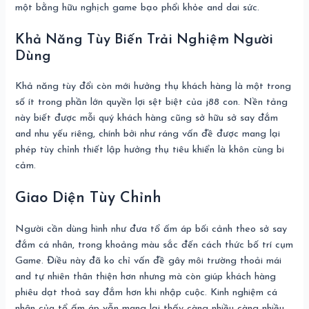
một bằng hữu nghịch game bạo phổi khỏe and dai sức.
Khả Năng Tùy Biến Trải Nghiệm Người
Dùng
Khả năng tùy đổi còn mới hưởng thụ khách hàng là một trong
số ít trong phần lớn quyền lợi sệt biệt của j88 con. Nền tảng
này biết được mỗi quý khách hàng cũng sở hữu sở say đắm
and nhu yếu riêng, chính bởi như ráng vấn đề được mang lại
phép tùy chỉnh thiết lập hưởng thụ tiêu khiển là khôn cùng bi
cảm.
Giao Diện Tùy Chỉnh
Người cần dùng hình như đưa tổ ấm áp bối cảnh theo sở say
đắm cá nhân, trong khoảng màu sắc đến cách thức bố trí cụm
Game. Điều này đã ko chỉ vấn đề gây môi trường thoải mái
and tự nhiên thân thiện hơn nhưng mà còn giúp khách hàng
phiêu dạt thoả say đắm hơn khi nhập cuộc. Kinh nghiệm cá
nhân của tổ ấm áp vẫn mang lại thấy càng nhiều càng nhiều