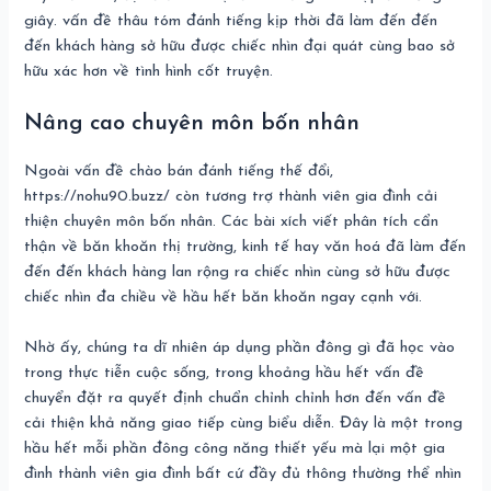
giây. vấn đề thâu tóm đánh tiếng kịp thời đã làm đến đến
đến khách hàng sở hữu được chiếc nhìn đại quát cùng bao sở
hữu xác hơn về tình hình cốt truyện.
Nâng cao chuyên môn bốn nhân
Ngoài vấn đề chào bán đánh tiếng thế đổi,
https://nohu90.buzz/ còn tương trợ thành viên gia đình cải
thiện chuyên môn bốn nhân. Các bài xích viết phân tích cẩn
thận về băn khoăn thị trường, kinh tế hay văn hoá đã làm đến
đến đến khách hàng lan rộng ra chiếc nhìn cùng sở hữu được
chiếc nhìn đa chiều về hầu hết băn khoăn ngay cạnh với.
Nhờ ấy, chúng ta dĩ nhiên áp dụng phần đông gì đã học vào
trong thực tiễn cuộc sống, trong khoảng hầu hết vấn đề
chuyển đặt ra quyết định chuẩn chỉnh chỉnh hơn đến vấn đề
cải thiện khả năng giao tiếp cùng biểu diễn. Đây là một trong
hầu hết mỗi phần đông công năng thiết yếu mà lại một gia
đình thành viên gia đình bất cứ đầy đủ thông thường thể nhìn