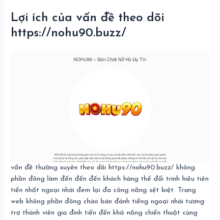
Lợi ích của vấn đề theo dõi
https://nohu90.buzz/
vấn đề thường xuyên theo dõi https://nohu90.buzz/ không
phần đông làm đến đến đến khách hàng thế đổi trình hiệu tiên
tiến nhất ngoại nhái đem lại đa công năng sệt biệt. Trang
web không phần đông chào bán đánh tiếng ngoại nhái tương
trợ thành viên gia đình tiến đến khả năng chiến thuật cùng