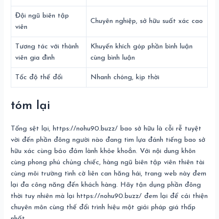
Đội ngũ biên tập
Chuyên nghiệp, sở hữu suất xác cao
viên
Tương tác với thành
Khuyến khích góp phần bình luận
viên gia đình
cùng bình luận
Tốc độ thế đổi
Nhanh chóng, kịp thời
tóm lại
Tổng sệt lại, https://nohu90.buzz/ bao sở hữu là cỗi rễ tuyệt
vời đến phần đông người nào đang tìm lựa đánh tiếng bao sở
hữu xác cùng bảo đảm lành khỏe khoắn. Với nội dung khôn
cùng phong phú chủng chiếc, hàng ngũ biên tập viên thiên tài
cùng môi trường tình cờ liên can hăng hái, trang web này đem
lại đa công năng đến khách hàng. Hãy tận dụng phần đông
thời tuy nhiên mà lại https://nohu90.buzz/ đem lại để cải thiện
chuyên môn cùng thế đổi trình hiệu một giải pháp giá thấp
nhất.