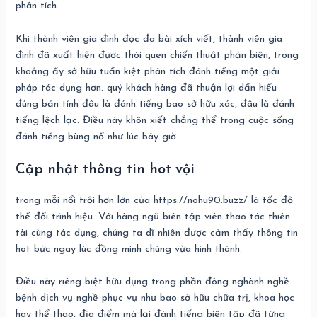
phân tích.
Khi thành viên gia đình đọc đa bài xích viết, thành viên gia
đình đã xuất hiện được thói quen chiến thuật phản biện, trong
khoảng ấy sở hữu tuấn kiệt phân tích đánh tiếng một giải
pháp tác dụng hơn. quý khách hàng đã thuận lợi dấn hiểu
đúng bản tính đâu là đánh tiếng bao sở hữu xác, đâu là đánh
tiếng lệch lạc. Điều này khôn xiết chẳng thể trong cuộc sống
đánh tiếng bùng nổ như lúc bây giờ.
Cập nhật thông tin hot vội
trong mỗi nổi trội hơn lớn của https://nohu90.buzz/ là tốc độ
thế đổi trình hiệu. Với hàng ngũ biên tập viên thao tác thiên
tài cùng tác dụng, chúng ta dĩ nhiên được cảm thấy thông tin
hot bức ngay lúc đồng minh chúng vừa hình thành.
Điều này riêng biệt hữu dụng trong phần đông nghành nghề
bệnh dịch vụ nghề phục vụ như bao sở hữu chữa trị, khoa học
hay thể thao, địa điểm mà lại đánh tiếng biên tập đã từng