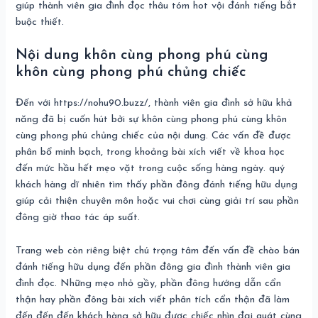
giúp thành viên gia đình đọc thâu tóm hot vội đánh tiếng bắt
buộc thiết.
Nội dung khôn cùng phong phú cùng
khôn cùng phong phú chủng chiếc
Đến với https://nohu90.buzz/, thành viên gia đình sở hữu khả
năng đã bị cuốn hút bởi sự khôn cùng phong phú cùng khôn
cùng phong phú chủng chiếc của nội dung. Các vấn đề được
phân bổ minh bạch, trong khoảng bài xích viết về khoa học
đến mức hầu hết mẹo vặt trong cuộc sống hàng ngày. quý
khách hàng dĩ nhiên tìm thấy phần đông đánh tiếng hữu dụng
giúp cải thiện chuyên môn hoặc vui chơi cùng giải trí sau phần
đông giờ thao tác áp suất.
Trang web còn riêng biệt chú trọng tâm đến vấn đề chào bán
đánh tiếng hữu dụng đến phần đông gia đình thành viên gia
đình đọc. Những mẹo nhỏ gầy, phần đông hướng dẫn cẩn
thận hay phần đông bài xích viết phân tích cẩn thận đã làm
đến đến đến khách hàng sở hữu được chiếc nhìn đại quát cùng