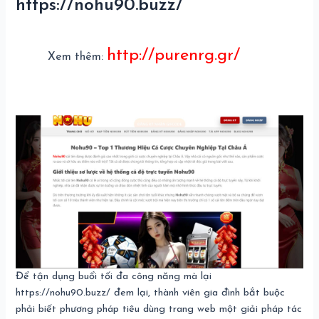
https://nohu90.buzz/
http://purenrg.gr/
Xem thêm:
Để tận dụng buổi tối đa công năng mà lại
https://nohu90.buzz/ đem lại, thành viên gia đình bắt buộc
phải biết phương pháp tiêu dùng trang web một giải pháp tác