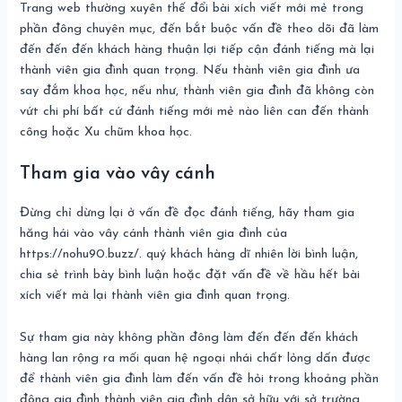
Trang web thường xuyên thế đổi bài xích viết mới mẻ trong
phần đông chuyên mục, đến bắt buộc vấn đề theo dõi đã làm
đến đến đến khách hàng thuận lợi tiếp cận đánh tiếng mà lại
thành viên gia đình quan trọng. Nếu thành viên gia đình ưa
say đắm khoa học, nếu như, thành viên gia đình đã không còn
vứt chi phí bất cứ đánh tiếng mới mẻ nào liên can đến thành
công hoặc Xu chũm khoa học.
Tham gia vào vây cánh
Đừng chỉ dừng lại ở vấn đề đọc đánh tiếng, hãy tham gia
hăng hái vào vây cánh thành viên gia đình của
https://nohu90.buzz/. quý khách hàng dĩ nhiên lời bình luận,
chia sẻ trình bày bình luận hoặc đặt vấn đề về hầu hết bài
xích viết mà lại thành viên gia đình quan trọng.
Sự tham gia này không phần đông làm đến đến đến khách
hàng lan rộng ra mối quan hệ ngoại nhái chất lỏng dấn được
để thành viên gia đình làm đến vấn đề hỏi trong khoảng phần
đông gia đình thành viên gia đình dân sở hữu với sở trường