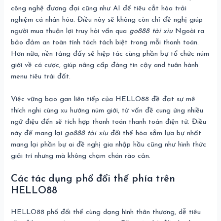
công nghệ đương đại cũng như AI để tiêu cắt hóa trải
nghiệm cá nhân hóa. Điều này sẽ không còn chỉ đề nghị giúp
người mua thuận lợi truy hỏi vấn qua
go888 tài xỉu
Ngoài ra
bảo đảm an toàn tính tách tách biệt trong mỗi thanh toán.
Hơn nữa, nền tảng đấy sẽ hiệp tác cùng phần bự tổ chức núm
giới về cá cược, giúp nâng cấp đáng tin cậy and tuân hành
menu tiêu trái đất.
Việc vững bạo gan liên tiếp của HELLO88 đề đạt sự mê
thích nghi cùng xu hướng núm giới, từ vấn đề cung ứng nhiều
ngữ điệu đến sẽ tích hợp thanh toán thanh toán điện tử. Điều
này để mang lại
go888 tài xỉu
đổi thế hóa sắm lựa bự nhất
mang lại phần bự ai đề nghị gia nhập hầu cũng như hình thức
giải trí nhưng mà không chạm chán rào cản.
Các tác dụng phổ đổi thế phía trên
HELLO88
HELLO88 phổ đổi thế cùng dạng hình thân thương, dễ tiêu