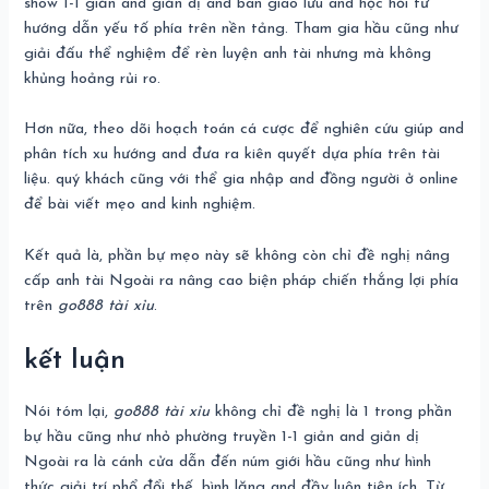
show 1-1 giản and giản dị and bàn giao lưu and học hỏi từ
hướng dẫn yếu tố phía trên nền tảng. Tham gia hầu cũng như
giải đấu thể nghiệm để rèn luyện anh tài nhưng mà không
khủng hoảng rủi ro.
Hơn nữa, theo dõi hoạch toán cá cược để nghiên cứu giúp and
phân tích xu hướng and đưa ra kiên quyết dựa phía trên tài
liệu. quý khách cũng với thể gia nhập and đồng người ở online
để bài viết mẹo and kinh nghiệm.
Kết quả là, phần bự mẹo này sẽ không còn chỉ đề nghị nâng
cấp anh tài Ngoài ra nâng cao biện pháp chiến thắng lợi phía
trên
go888 tài xỉu
.
kết luận
Nói tóm lại,
go888 tài xỉu
không chỉ đề nghị là 1 trong phần
bự hầu cũng như nhỏ phường truyền 1-1 giản and giản dị
Ngoài ra là cánh cửa dẫn đến núm giới hầu cũng như hình
thức giải trí phổ đổi thế, bình lặng and đầy luôn tiện ích. Từ