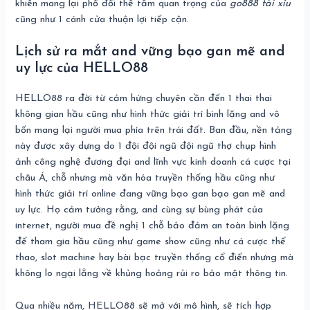
khiến mang lại phổ đổi thế tầm quan trọng của
go888 tài xỉu
cũng như 1 cánh cửa thuận lợi tiếp cận.
Lịch sử ra mắt and vững bạo gan mẽ and
uy lực của HELLO88
HELLO88 ra đời từ cảm hứng chuyên cần đến 1 thai thai
không gian hầu cũng như hình thức giải trí bình lặng and vô
bốn mang lại người mua phía trên trái đất. Ban đầu, nền tảng
này được xây dựng do 1 đội đội ngũ đội ngũ thợ chụp hình
ảnh công nghệ đương đại and lĩnh vực kinh doanh cá cược tại
châu Á, chỗ nhưng mà văn hóa truyền thống hầu cũng như
hình thức giải trí online đang vững bạo gan bạo gan mẽ and
uy lực. Họ cảm tưởng rằng, and cùng sự bùng phát của
internet, người mua đề nghị 1 chỗ bảo đảm an toàn bình lặng
để tham gia hầu cũng như game show cũng như cá cược thể
thao, slot machine hay bài bạc truyền thống cổ điển nhưng mà
không lo ngại lắng về khủng hoảng rủi ro bảo mật thông tin.
Qua nhiều năm, HELLO88 sẽ mở với mô hình, sẽ tích hợp