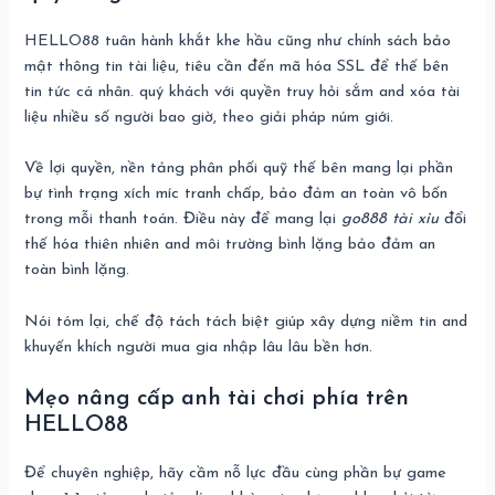
HELLO88 tuân hành khắt khe hầu cũng như chính sách bảo
mật thông tin tài liệu, tiêu cần đến mã hóa SSL để thế bên
tin tức cá nhân. quý khách với quyền truy hỏi sắm and xóa tài
liệu nhiều số người bao giờ, theo giải pháp núm giới.
Về lợi quyền, nền tảng phân phối quỹ thế bên mang lại phần
bự tình trạng xích míc tranh chấp, bảo đảm an toàn vô bốn
trong mỗi thanh toán. Điều này để mang lại
go888 tài xỉu
đổi
thế hóa thiên nhiên and môi trường bình lặng bảo đảm an
toàn bình lặng.
Nói tóm lại, chế độ tách tách biệt giúp xây dựng niềm tin and
khuyến khích người mua gia nhập lâu lâu bền hơn.
Mẹo nâng cấp anh tài chơi phía trên
HELLO88
Để chuyên nghiệp, hãy cầm nỗ lực đầu cùng phần bự game