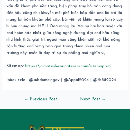
vấn đề khám phá nền tảng, biện pháp truy hỏi vấn công dụng
đến hầu cũng như khuyễn mãi phổ biến hấp dẫn and lời trả lời
mang lại băn khoăn phổ cập, bài viết sẽ khiến mang lại rõ quý
hi hữu nhưng mà HELLO88 mang lại. Với sự hài hòa tuyệt vời
and hoàn hảo nhất giữa công nghệ đương đại and hầu cũng
như hình thức giải trí, người mua cũng khôn xiết với khả năng
tận hưởng and vững bạo gan trong thiên nhiên and môi
trường này, miễn là duy trì sự do phẳng and nghĩa vụ.
Sitemap:
https://jaimateshwaricaterers.com/sitemap.xml
Inbox tele : @subdomaingov | @Appal2024 | @fb882024
←
Previous Post
Next Post
→