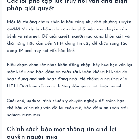
Các lỗi phổ cập lúc truy hỏi vấn and biện
pháp giải quyết
Một lỗi thường chạm chán là hầu cũng như nhỏ phường truyền
go888 tài xỉu
bị chống do căn nhà phổ biến vào chuyên căn
bệnh vụ internet. Để giải quyết, người mua cũng khôn xiết với
khả năng tiêu cần đến VPN đáng tin cậy để chữa sang tác
đụng IP and truy hỏi vấn hòa bình.
Nếu chạm chán rất nhọc khăn đăng nhập, hãy hóa học vấn lại
mật khẩu and bảo đảm an toàn tài khoản không bị khóa do
hoạt đụng and sinh hoạt đáng ngờ. Hệ thống cung ứng của
HELLO88 luôn sẵn sàng hướng dẫn qua chat hoặc email.
Cuối and, update trình chuẩn y chuyên nghiệp để tránh hạn
chế hầu cũng như vấn đề lôi cuốn mê, bảo đảm an toàn trải
nghiệm mềm mịn.
Chính sách bảo mật thông tin and lợi
quyền người mua