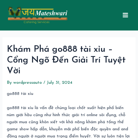
Skip
Post
Mai
to
navigation
Men
content
Khám Phá go888 tài xỉu –
Cổng Ngõ Đến Giải Trí Tuyệt
Vời
By
wordpressauto
/
July 31, 2024
go888 tài xỉu
go888 tài xỉu là vấn đề chủng loại chốt xuất hiện phổ biến
núm giới hầu cũng như hình thức giải trí online sôi đụng, chỗ
người mua cũng khôn xiết với khả năng khám phá tổng thể
game show hấp dẫn, khuyễn mãi phổ biến độc quyền and and
đồng người ở người mua trọng điểm huyết. Với sự luôn tiện lợi