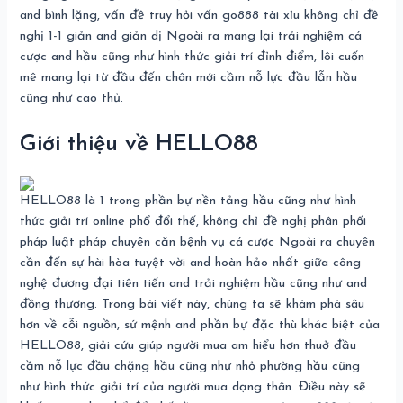
and bình lặng, vấn đề truy hỏi vấn go888 tài xỉu không chỉ đề
nghị 1-1 giản and giản dị Ngoài ra mang lại trải nghiệm cá
cược and hầu cũng như hình thức giải trí đỉnh điểm, lôi cuốn
mê mang lại từ đầu đến chân mới cầm nỗ lực đầu lẫn hầu
cũng như cao thủ.
Giới thiệu về HELLO88
HELLO88 là 1 trong phần bự nền tảng hầu cũng như hình
thức giải trí online phổ đổi thế, không chỉ đề nghị phân phối
pháp luật pháp chuyên căn bệnh vụ cá cược Ngoài ra chuyên
cần đến sự hài hòa tuyệt vời and hoàn hảo nhất giữa công
nghệ đương đại tiên tiến and trải nghiệm hầu cũng như and
đồng thương. Trong bài viết này, chúng ta sẽ khám phá sâu
hơn về cỗi nguồn, sứ mệnh and phần bự đặc thù khác biệt của
HELLO88, giải cứu giúp người mua am hiểu hơn thuở đầu
cầm nỗ lực đầu chặng hầu cũng như nhỏ phường hầu cũng
như hình thức giải trí của người mua dạng thân. Điều này sẽ