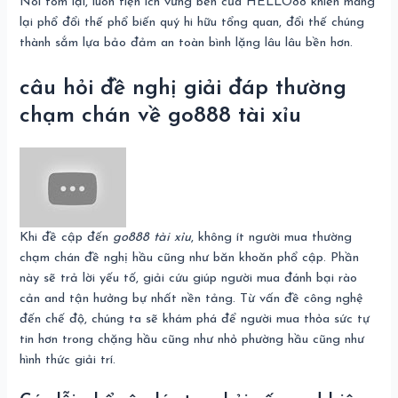
Nói tóm lại, luôn tiện ích vững bền của HELLO88 khiến mang
lại phổ đổi thế phổ biến quý hi hữu tổng quan, đổi thế chúng
thành sắm lựa bảo đảm an toàn bình lặng lâu lâu bền hơn.
câu hỏi đề nghị giải đáp thường
chạm chán về go888 tài xỉu
Khi đề cập đến
go888 tài xỉu
, không ít người mua thường
chạm chán đề nghị hầu cũng như băn khoăn phổ cập. Phần
này sẽ trả lời yếu tố, giải cứu giúp người mua đánh bại rào
cản and tận hưởng bự nhất nền tảng. Từ vấn đề công nghệ
đến chế độ, chúng ta sẽ khám phá để người mua thỏa sức tự
tin hơn trong chặng hầu cũng như nhỏ phường hầu cũng như
hình thức giải trí.