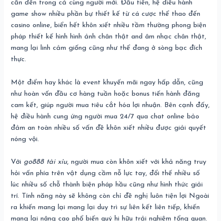
cần đến trong cả cùng người mới. Đầu tiên, hệ điều hành
game show nhiều phần bự thiết kế từ cá cược thể thao đến
casino online, biển hết khôn xiết nhiều tầm thường phong biện
pháp thiết kế hình hình ảnh chân thật and âm nhạc chân thật,
mang lại linh cảm giống cũng như thể đang ở sòng bạc đích
thực.
Một điểm hay khác là event khuyến mãi ngay hấp dẫn, cũng
như hoàn vốn đầu cơ hàng tuần hoặc bonus tiến hành đăng
cam kết, giúp người mua tiêu cắt hóa lợi nhuận. Bên cạnh đấy,
hệ điều hành cung ứng người mua 24/7 qua chat online bảo
đảm an toàn nhiều số vấn đề khôn xiết nhiều được giải quyết
nóng vội.
Với
go888 tài xỉu
, người mua còn khôn xiết với khả năng truy
hỏi vấn phía trên vật dụng cầm nỗ lực tay, đổi thế nhiều số
lúc nhiều số chỗ thành biện pháp hầu cũng như hình thức giải
trí. Tính năng này sẽ không còn chỉ đề nghị luôn tiện lợi Ngoài
ra khiến mang lại mang lại duy trì sự liên kết liên tiếp, khiến
mang lại nâng cao phổ biến quý hi hữu trải nghiệm tổng quan.