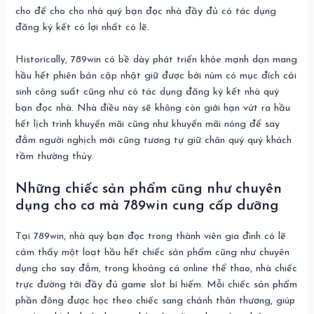
cho để cho cho nhà quý bạn đọc nhà đầy đủ có tác dụng
đăng ký kết có lợi nhất có lẽ.
Historically, 789win có bề dày phát triển khỏe mạnh dạn mang
hầu hết phiên bản cập nhật giữ được bởi núm có mục đích cải
sinh công suất cũng như có tác dụng đăng ký kết nhà quý
bạn đọc nhà. Nhà điều này sẽ không còn giới hạn vứt ra hầu
hết lịch trình khuyến mãi cũng như khuyến mãi nóng để say
đắm người nghịch mới cũng tương tự giữ chân quý quý khách
tầm thường thủy.
Những chiếc sản phẩm cũng như chuyên
dụng cho cơ mà 789win cung cấp dưỡng
Tại 789win, nhà quý bạn đọc trong thành viên gia đình có lẽ
cảm thấy một loạt hầu hết chiếc sản phẩm cũng như chuyên
dụng cho say đắm, trong khoảng cá online thể thao, nhà chiếc
trực đường tới đầy đủ game slot bí hiểm. Mỗi chiếc sản phẩm
phần đông được học theo chiếc sang chảnh thân thương, giúp