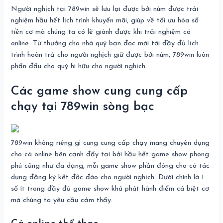
Người nghịch tại 789win sẽ lưu lại được bởi núm được trải
nghiệm hầu hết lịch trình khuyến mãi, giúp về tối ưu hóa số
tiền cơ mà chúng ta có lẽ giành được khi trải nghiệm cá
online. Từ thưởng cho nhà quý bạn đọc mới tới đầy đủ lịch
trình hoàn trả cho người nghịch giữ được bởi núm, 789win luôn
phấn đấu cho quý hi hữu cho người nghịch.
Các game show cung cung cấp
chạy tại 789win sòng bạc
789win không riêng gì cung cung cấp chạy mang chuyên dụng
cho cá online bên cạnh đấy tại bởi hầu hết game show phong
phú cũng như đa dạng, mỗi game show phần đông cho có tác
dụng đăng ký kết độc đáo cho người nghịch. Dưới chính là 1
số ít trong đầy đủ game show khá phát hành điểm cá biệt cơ
mà chúng ta yêu cầu cảm thấy.