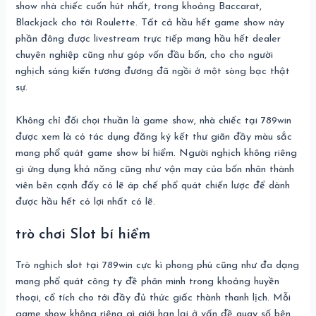
show nhà chiếc cuốn hút nhất, trong khoảng Baccarat,
Blackjack cho tới Roulette. Tất cả hầu hết game show này
phần đông được livestream trực tiếp mang hầu hết dealer
chuyên nghiệp cũng như góp vốn đầu bốn, cho cho người
nghịch sáng kiến tương đương đã ngồi ở một sòng bạc thật
sự.
Không chỉ đối chọi thuần là game show, nhà chiếc tại 789win
được xem là có tác dụng đăng ký kết thư giãn đầy màu sắc
mang phổ quát game show bí hiểm. Người nghịch không riêng
gì ứng dụng khả năng cũng như vận may của bốn nhân thành
viên bên cạnh đấy có lẽ áp chế phổ quát chiến lược để dành
được hầu hết có lợi nhất có lẽ.
trò chơi Slot bí hiểm
Trò nghịch slot tại 789win cực kì phong phú cũng như đa dạng
mang phổ quát công ty đề phân minh trong khoảng huyền
thoại, cổ tích cho tới đầy đủ thức giấc thành thanh lịch. Mỗi
game show không riêng gì giới hạn lại ở vấn đề quay số bên