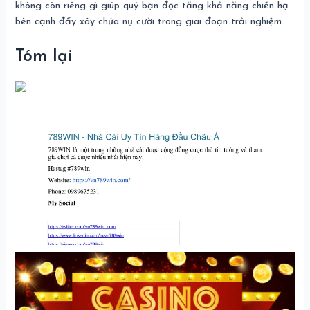
không còn riêng gì giúp quý bạn đọc tăng khả năng chiến hạ
bên cạnh đấy xây chứa nụ cười trong giai đoạn trải nghiệm.
Tóm lại