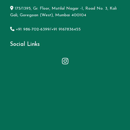
175/1395, Gr. Floor, Motilal Nagar -I, Road No. 3, Kali
Gali, Goregoan (West), Mumbai 400104
+91 986-702-6399/+91 9167836455
Social Links