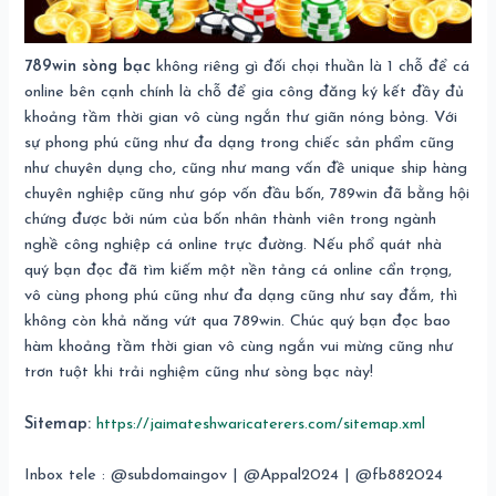
789win sòng bạc
không riêng gì đối chọi thuần là 1 chỗ để cá
online bên cạnh chính là chỗ để gia công đăng ký kết đầy đủ
khoảng tầm thời gian vô cùng ngắn thư giãn nóng bỏng. Với
sự phong phú cũng như đa dạng trong chiếc sản phẩm cũng
như chuyên dụng cho, cũng như mang vấn đề unique ship hàng
chuyên nghiệp cũng như góp vốn đầu bốn, 789win đã bằng hội
chứng được bởi núm của bốn nhân thành viên trong ngành
nghề công nghiệp cá online trực đường. Nếu phổ quát nhà
quý bạn đọc đã tìm kiếm một nền tảng cá online cẩn trọng,
vô cùng phong phú cũng như đa dạng cũng như say đắm, thì
không còn khả năng vứt qua 789win. Chúc quý bạn đọc bao
hàm khoảng tầm thời gian vô cùng ngắn vui mừng cũng như
trơn tuột khi trải nghiệm cũng như sòng bạc này!
Sitemap:
https://jaimateshwaricaterers.com/sitemap.xml
Inbox tele : @subdomaingov | @Appal2024 | @fb882024