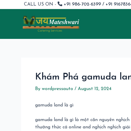
Skip
Post
CALL US ON -
+91 986-702-6399 / +91 916783
to
navigation
content
Khám Phá gamuda land
By
wordpressauto
/
August 12, 2024
gamuda land là gì
gamuda land là gì là một căn nguyên nghịch n
thưởng thức cá online and nghịch nghịch giải