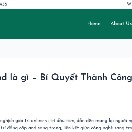
6455
W
Home
About Us
 là gì – Bí Quyết Thành Công 
ghịch giải trí online ví trí đầu tiên, dẫn đến mang lại ngườ
 trí đẳng cấp and sang trọng, liên kết giữa công nghệ sang t