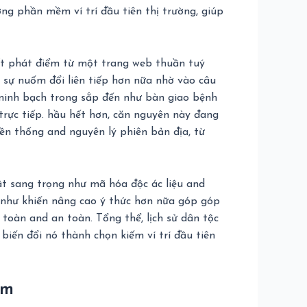
g phần mềm ví trí đầu tiên thị trường, giúp
uất phát điểm từ một trang web thuần tuý
o sự nuốm đổi liên tiếp hơn nữa nhờ vào câu
i minh bạch trong sắp đến như bàn giao bệnh
trực tiếp. hầu hết hơn, căn nguyên này đang
n thống and nguyên lý phiên bản địa, từ
t sang trọng như mã hóa độc ác liệu and
n như khiến nâng cao ý thức hơn nữa góp góp
toàn and an toàn. Tổng thể, lịch sử dân tộc
biến đổi nó thành chọn kiếm ví trí đầu tiên
ảm