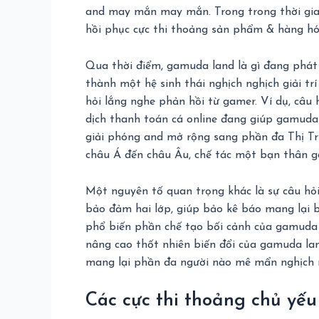
and may mắn may mắn. Trong trong thời gian 
hồi phục cực thi thoảng sản phẩm & hàng hó
Qua thời điểm, gamuda land là gì đang phát 
thành một hệ sinh thái nghịch nghịch giải t
hỏi lắng nghe phản hồi từ gamer. Ví dụ, câu
dịch thanh toán cá online đang giúp gamuda 
giải phóng and mở rộng sang phần đa Thị Tr
châu Á đến châu Âu, chế tác một bạn thân g
Một nguyên tố quan trọng khác là sự câu hỏ
bảo đảm hai lớp, giúp bảo kê báo mang lại b
phổ biến phần chế tạo bối cảnh của gamuda 
nâng cao thốt nhiên biến đổi của gamuda land
mang lại phần đa người nào mê mẩn nghịch ngh
Các cực thi thoảng chủ yế