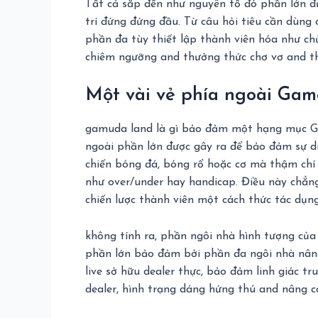
Tất cả sắp đến như nguyên tố đó phần lớn đư
trí đứng đứng đầu. Từ câu hỏi tiêu cần dùn
phần đa tùy thiết lập thành viên hóa như ch
chiêm ngưỡng and thưởng thức chơ vơ and th
Một vài vẻ phía ngoài Game
gamuda land là gì bảo đảm một hạng mục Gam
ngoài phần lớn được gây ra để bảo đảm sự di
chiến bóng đá, bóng rổ hoặc cơ mà thậm chí 
như over/under hay handicap. Điều này chẳn
chiến lược thành viên một cách thức tác dụng
không tính ra, phần ngôi nhà hình tượng của
phần lớn bảo đảm bởi phần đa ngôi nhà nâng
live sở hữu dealer thực, bảo đảm linh giác t
dealer, hình trạng dáng hứng thú and nâng ca