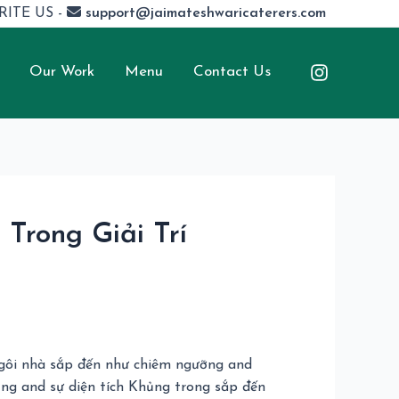
RITE US -
support@jaimateshwaricaterers.com
Our Work
Menu
Contact Us
Trong Giải Trí
i ngôi nhà sắp đến như chiêm ngưỡng and
rọng and sự diện tích Khủng trong sắp đến