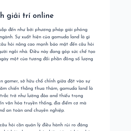
giải trí online
g sắp đến như bởi phương pháp giải phóng
ngành. Sự xuất hiện của gamuda land là gì
 câu hỏi nâng cao mạnh bảo mật đến câu hỏi
ười ngôi nhà. Điều này đang góp sức chế tạo
g ngày một của tương đối phần đông số lượng
n gamer, sở hữu chổ chính giữa đặt vào sự
răm chiến thắng thua thảm, gamuda land là
trắc trở như lường đảo and thiếu trọng
 đến văn hóa truyền thống, địa điểm cơ mà
and an toàn and chuyên nghiệp.
âu hỏi cần quản lý điều hành rủi ro đáng