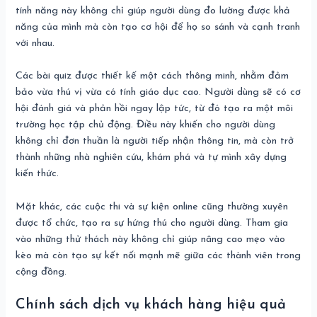
tính năng này không chỉ giúp người dùng đo lường được khả
năng của mình mà còn tạo cơ hội để họ so sánh và cạnh tranh
với nhau.
Các bài quiz được thiết kế một cách thông minh, nhằm đảm
bảo vừa thú vị vừa có tính giáo dục cao. Người dùng sẽ có cơ
hội đánh giá và phản hồi ngay lập tức, từ đó tạo ra một môi
trường học tập chủ động. Điều này khiến cho người dùng
không chỉ đơn thuần là người tiếp nhận thông tin, mà còn trở
thành những nhà nghiên cứu, khám phá và tự mình xây dựng
kiến thức.
Mặt khác, các cuộc thi và sự kiện online cũng thường xuyên
được tổ chức, tạo ra sự hứng thú cho người dùng. Tham gia
vào những thử thách này không chỉ giúp nâng cao mẹo vào
kèo mà còn tạo sự kết nối mạnh mẽ giữa các thành viên trong
cộng đồng.
Chính sách dịch vụ khách hàng hiệu quả