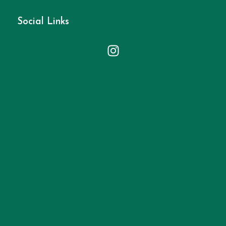
Social Links