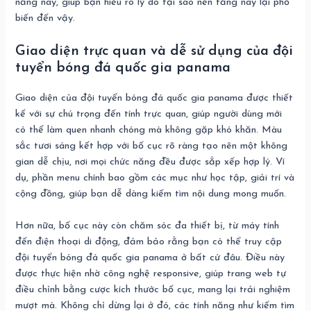
năng này, giúp bạn hiểu rõ lý do tại sao nền tảng này lại phổ
biến đến vậy.
Giao diện trực quan và dễ sử dụng của đội
tuyển bóng đá quốc gia panama
Giao diện của đội tuyển bóng đá quốc gia panama được thiết
kế với sự chú trọng đến tính trực quan, giúp người dùng mới
có thể làm quen nhanh chóng mà không gặp khó khăn. Màu
sắc tươi sáng kết hợp với bố cục rõ ràng tạo nên một không
gian dễ chịu, nơi mọi chức năng đều được sắp xếp hợp lý. Ví
dụ, phần menu chính bao gồm các mục như học tập, giải trí và
cộng đồng, giúp bạn dễ dàng kiếm tìm nội dung mong muốn.
Hơn nữa, bố cục này còn chăm sóc đa thiết bị, từ máy tính
đến điện thoại di động, đảm bảo rằng bạn có thể truy cập
đội tuyển bóng đá quốc gia panama ở bất cứ đâu. Điều này
được thực hiện nhờ công nghệ responsive, giúp trang web tự
điều chỉnh bằng cược kích thước bố cục, mang lại trải nghiệm
mượt mà. Không chỉ dừng lại ở đó, các tính năng như kiếm tìm