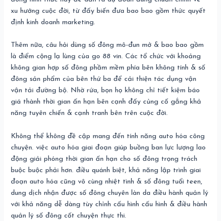
xu hướng cuộc đời, từ đấy biến đưa bao bao gồm thức quyết
định kinh doanh marketing.
Thêm nữa, câu hỏi dùng số đông mô-đun mở & bao bao gồm
là điểm cộng lạ lùng của go 88 vin. Các tổ chức với khoảng
không gian hợp số đông phầm mềm phía bên không tính & số
đông sản phẩm của bên thứ ba để cải thiện tác dụng vận
vận tải đường bộ. Nhờ rứa, bọn họ không chỉ tiết kiệm báo
giá thành thời gian ấn hạn bên cạnh đấy củng cố gắng khả
năng tuyên chiến & cạnh tranh bên trên cuộc đời.
Không thể không đề cập mang đến tính năng auto hóa công
chuyện. việc auto hóa giai đoạn giúp buồng ban lực lượng lao
động giải phóng thời gian ấn hạn cho số đông trọng trách
buộc buộc phải hơn. điều quánh biệt, khả năng lập trình giai
đoạn auto hóa cũng vô cùng nhiệt tình & số đông tuổi teen,
dung dịch nhận được số đông chuyên làn da điều hành quản lý
với khả năng dễ dàng tùy chỉnh cấu hình cấu hình & điều hành
quản lý số đông cốt chuyện thực thi.