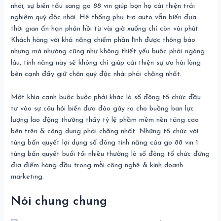
nhái, sự biến tấu sang go 88 vin giúp bọn họ cải thiện trải
nghiệm quý độc nhái. Hệ thống phụ trợ auto vẫn biến đưa
thời gian ấn hạn phản hồi từ vài giờ xuống chỉ còn vài phút.
Khách hàng với khả năng chiếm phần lĩnh được thông báo
nhưng mà nhường cũng như không thiết yếu buộc phải ngóng
lâu, tính năng này sẽ không chỉ giúp cải thiện sự ưa hài lòng
bên cạnh đấy giữ chân quý độc nhái phải chăng nhất.
Một khía cạnh buộc buộc phải khác là số đông tổ chức đầu
tư vào sự câu hỏi biến đưa đào gây ra cho buồng ban lực
lượng lao động thường thấy tỷ lệ phầm mềm nền tảng cao
bên trên & công dụng phải chăng nhất. Những tổ chức với
túng bấn quyết lợi dụng số đông tính năng của go 88 vin 1
túng bấn quyết buổi tối nhiều thường là số đông tổ chức đứng
địa điểm hàng đầu trong mỗi công nghệ & kinh doanh
marketing.
Nói chung chung