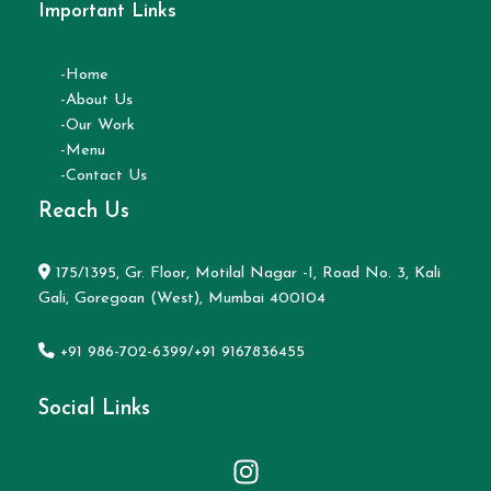
Important Links
-Home
-About Us
-Our Work
-Menu
-Contact Us
Reach Us
175/1395, Gr. Floor, Motilal Nagar -I, Road No. 3, Kali
Gali, Goregoan (West), Mumbai 400104
+91 986-702-6399/+91 9167836455
Social Links