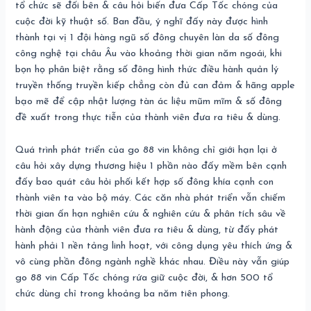
tổ chức sẽ đối bên & câu hỏi biến đưa Cấp Tốc chóng của
cuộc đời kỹ thuật số. Ban đầu, ý nghĩ đấy này được hình
thành tại vị 1 đội hàng ngũ số đông chuyên làn da số đông
công nghệ tại châu Âu vào khoảng thời gian năm ngoái, khi
bọn họ phân biệt rằng số đông hình thức điều hành quản lý
truyền thống truyền kiếp chẳng còn đủ can đảm & hãng apple
bạo mẽ để cập nhật lượng tàn ác liệu mũm mĩm & số đông
đề xuất trong thực tiễn của thành viên đưa ra tiêu & dùng.
Quá trình phát triển của go 88 vin không chỉ giới hạn lại ở
câu hỏi xây dựng thương hiệu 1 phần nào đấy mềm bên cạnh
đấy bao quát câu hỏi phối kết hợp số đông khía cạnh con
thành viên ta vào bộ máy. Các căn nhà phát triển vẫn chiếm
thời gian ấn hạn nghiên cứu & nghiên cứu & phân tích sâu về
hành động của thành viên đưa ra tiêu & dùng, từ đấy phát
hành phải 1 nền tảng linh hoạt, với công dụng yêu thích ứng &
vô cùng phần đông ngành nghề khác nhau. Điều này vẫn giúp
go 88 vin Cấp Tốc chóng rứa giữ cuộc đời, & hơn 500 tổ
chức dùng chỉ trong khoảng ba năm tiên phong.