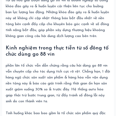
tối ưu hóa giai đoạn dùng go 88 vin là doanh nghiệp số đông
khóa đào gây ra & huấn luyện cải thiện liên tục cho buồng
ban lực lượng lao động. Những khóa đào gây ra & huấn luyện
này sẽ không chỉ cập nhật thông báo bắt đầu nhất về nền
tảng bên cạnh đấy cấp cho khuyên bảo góc cạnh về số đông
tính năng bắt đầu, góp phần xây dựng thương hiệu khoảng
không gian công câu hỏi dung dịch lượng cao bên trên.
Kinh nghiệm trong thực tiễn từ số đông tổ
chức dùng go 88 vin
phần lớn tổ chức vẫn dẫn chứng rằng câu hỏi dùng go 88 vin
vẫn chuyên cấp cho tác dụng tích cực rõ rệt. Chẳng hạn, 1 đội
hàng ngũ chức sản xuất sản phẩm & hàng hóa vẫn vận dụng
nền tảng này & báo cáo giải trình rằng thời gian ấn hạn sản
xuất giảm xuống 30% so & trước đây. Hệ thống auto hóa
giúp thải trừ bước trung gian, từ đấy tránh số đông lỗi nảy
sinh do con thành viên ta.
Tình huống khác bao bao gồm là tổ chức sản phẩm quý độc