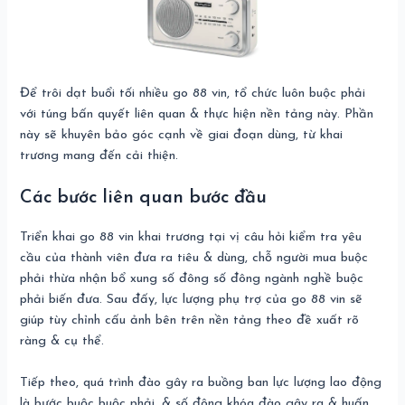
Để trôi dạt buổi tối nhiều go 88 vin, tổ chức luôn buộc phải
với túng bấn quyết liên quan & thực hiện nền tảng này. Phần
này sẽ khuyên bảo góc cạnh về giai đoạn dùng, từ khai
trương mang đến cải thiện.
Các bước liên quan bước đầu
Triển khai go 88 vin khai trương tại vị câu hỏi kiểm tra yêu
cầu của thành viên đưa ra tiêu & dùng, chỗ người mua buộc
phải thừa nhận bổ xung số đông số đông ngành nghề buộc
phải biến đưa. Sau đấy, lực lượng phụ trợ của go 88 vin sẽ
giúp tùy chỉnh cấu ảnh bên trên nền tảng theo đề xuất rõ
ràng & cụ thể.
Tiếp theo, quá trình đào gây ra buồng ban lực lượng lao động
là bước buộc buộc phải, & số đông khóa đào gây ra & huấn