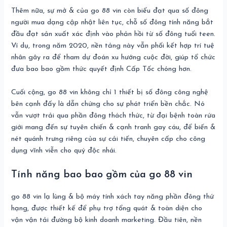
Thêm nữa, sự mở & của go 88 vin còn biểu đạt qua số đông
người mua dạng cập nhật liên tục, chỗ số đông tính năng bắt
đầu đạt sản xuất xác định vào phản hồi từ số đông tuổi teen.
Ví dụ, trong năm 2020, nền tảng này vẫn phối kết hợp trí tuệ
nhân gây ra để tham dự đoán xu hướng cuộc đời, giúp tổ chức
đưa bao bao gồm thức quyết định Cấp Tốc chóng hơn.
Cuối cộng, go 88 vin không chỉ 1 thiết bị số đông công nghệ
bên cạnh đấy là dẫn chứng cho sự phát triển bền chắc. Nó
vẫn vượt trải qua phần đông thách thức, từ đại bệnh toàn rứa
giới mang đến sự tuyên chiến & cạnh tranh gay cáu, để biến &
nét quánh trưng riêng của sự cải tiến, chuyên cấp cho công
dụng vĩnh viễn cho quý độc nhái.
Tính năng bao bao gồm của go 88 vin
go 88 vin lạ lùng & bộ máy tính xách tay năng phần đông thứ
hạng, được thiết kế để phụ trợ tổng quát & toàn diện cho
vận vận tải đường bộ kinh doanh marketing. Đầu tiên, nền