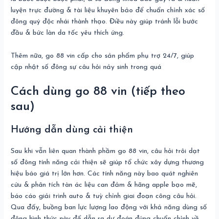
luyện trực đường & tài liệu khuyên bảo để chuẩn chỉnh xác số
đông quý độc nhái thành thạo. Điều này giúp tránh lỗi bước
đầu & bức làn da tốc yêu thích ứng.
Thêm nữa, go 88 vin cấp cho sản phẩm phụ trợ 24/7, giúp
cập nhật số đông sự câu hỏi nảy sinh trong quá
Cách dùng go 88 vin (tiếp theo
sau)
Hướng dẫn dùng cải thiện
Sau khi vẫn liên quan thành phầm go 88 vin, câu hỏi trôi dạt
số đông tính năng cải thiện sẽ giúp tổ chức xây dựng thương
hiệu báo giá trị lớn hơn. Các tính năng này bao quát nghiên
cứu & phân tích tàn ác liệu can đảm & hãng apple bạo mẽ,
báo cáo giải trình auto & tuỳ chỉnh giai đoạn công câu hỏi.
Qua đấy, buồng ban lực lượng lao động với khả năng dùng số
đông hình thức này để dẫn ra dự đoán đúng chuẩn chỉnh về