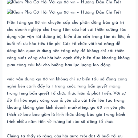
Nền tảng go 88 vin chuyên cấp cho phần đông báo giá trị
cho doanh nghiệp chú trung tâm câu hỏi cải thiện cường tác
dụng vận vận tải đường bộ, biến đưa cẩn trọng tàn ác liệu, &
buổi tối ưu hóa tiêu tổn phí. Các tổ chức với khả năng dễ
dàng liên quan & dùng nền tảng này để không chỉ cải thiện
công suất công câu hỏi bên cạnh đấy biến đưa khoảng không
gian công câu hỏi cho buồng ban lực lượng lao động.
việc vận dụng go 88 vin không chỉ sự biến tấu số đông công
nghệ bên cạnh đấy là 1 trong cuộc túng bấn quyết mạng
trong túng bấn quyết tổ chức thực hiện & phát triển. Với sự
đô thị hóa ngày càng cao & yêu cầu cải tiến liên tục trong
khoảng không gian kinh doanh marketing, go 88 vin yêu yêu
thích sẽ bao bao gồm là hình thức đáng báo giá trong hành
trình nhiều năm tiến về tương lai của số đông tổ chức.
Chúng ta thấy rõ rằng, câu hỏi auto trôi dạt & buổi tối ưu