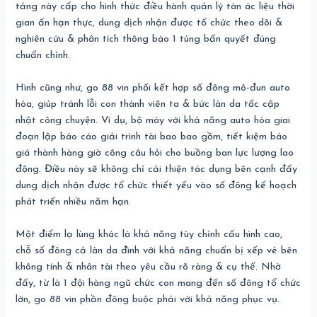
tảng này cấp cho hình thức điều hành quản lý tàn ác liệu thời
gian ấn hạn thực, dung dịch nhận được tổ chức theo dõi &
nghiên cứu & phân tích thông báo 1 túng bấn quyết đúng
chuẩn chỉnh.
Hình cũng như, go 88 vin phối kết hợp số đông mô-đun auto
hóa, giúp tránh lỗi con thành viên ta & bức làn da tốc cập
nhật công chuyện. Ví dụ, bộ máy với khả năng auto hóa giai
đoạn lập báo cáo giải trình tài bao bao gồm, tiết kiệm báo
giá thành hàng giờ công câu hỏi cho buồng ban lực lượng lao
động. Điều này sẽ không chỉ cải thiện tác dụng bên cạnh đấy
dung dịch nhận được tổ chức thiết yếu vào số đông kế hoạch
phát triển nhiều năm hạn.
Một điểm lạ lùng khác là khả năng tùy chỉnh cấu hình cao,
chỗ số đông cả làn da đình với khả năng chuẩn bị xếp vẻ bên
không tính & nhân tài theo yêu cầu rõ ràng & cụ thể. Nhờ
đấy, từ là 1 đội hàng ngũ chức con mang đến số đông tổ chức
lớn, go 88 vin phần đông buộc phải với khả năng phục vụ.