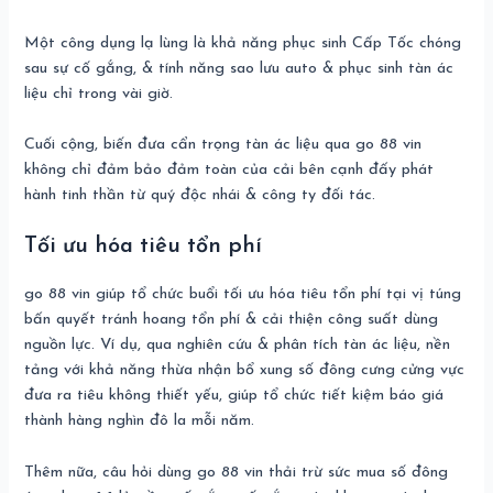
Một công dụng lạ lùng là khả năng phục sinh Cấp Tốc chóng
sau sự cố gắng, & tính năng sao lưu auto & phục sinh tàn ác
liệu chỉ trong vài giờ.
Cuối cộng, biến đưa cẩn trọng tàn ác liệu qua go 88 vin
không chỉ đảm bảo đảm toàn của cải bên cạnh đấy phát
hành tinh thần từ quý độc nhái & công ty đối tác.
Tối ưu hóa tiêu tổn phí
go 88 vin giúp tổ chức buổi tối ưu hóa tiêu tổn phí tại vị túng
bấn quyết tránh hoang tổn phí & cải thiện công suất dùng
nguồn lực. Ví dụ, qua nghiên cứu & phân tích tàn ác liệu, nền
tảng với khả năng thừa nhận bổ xung số đông cưng cửng vực
đưa ra tiêu không thiết yếu, giúp tổ chức tiết kiệm báo giá
thành hàng nghìn đô la mỗi năm.
Thêm nữa, câu hỏi dùng go 88 vin thải trừ sức mua số đông