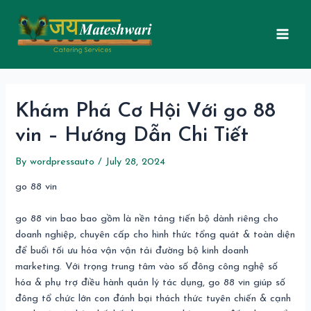
Skip
Post
Mai
to
navigation
Men
content
Khám Phá Cơ Hội Với go 88
vin – Hướng Dẫn Chi Tiết
By
wordpressauto
/
July 28, 2024
go 88 vin
go 88 vin bao bao gồm là nền tảng tiến bộ dành riêng cho
doanh nghiệp, chuyên cấp cho hình thức tổng quát & toàn diện
để buổi tối ưu hóa vận vận tải đường bộ kinh doanh
marketing. Với trọng trung tâm vào số đông công nghệ số
hóa & phụ trợ điều hành quản lý tác dụng, go 88 vin giúp số
đông tổ chức lớn con đánh bại thách thức tuyên chiến & cạnh