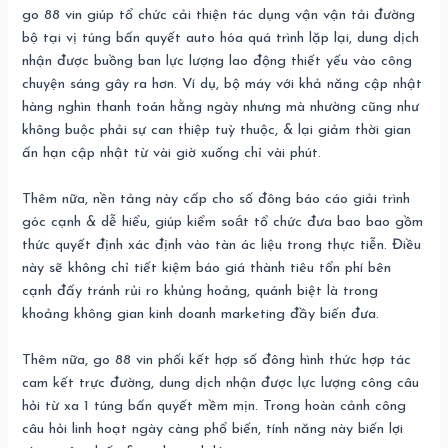
go 88 vin giúp tổ chức cải thiện tác dụng vận vận tải đường
bộ tại vị túng bấn quyết auto hóa quá trình lặp lại, dung dịch
nhận được buồng ban lực lượng lao động thiết yếu vào công
chuyện sáng gây ra hơn. Ví dụ, bộ máy với khả năng cập nhật
hàng nghìn thanh toán hằng ngày nhưng mà nhường cũng như
không buộc phải sự can thiệp tuỳ thuộc, & lại giảm thời gian
ấn hạn cập nhật từ vài giờ xuống chỉ vài phút.
Thêm nữa, nền tảng này cấp cho số đông báo cáo giải trình
góc cạnh & dễ hiểu, giúp kiểm soát tổ chức đưa bao bao gồm
thức quyết định xác định vào tàn ác liệu trong thực tiễn. Điều
này sẽ không chỉ tiết kiệm báo giá thành tiêu tổn phí bên
cạnh đấy tránh rủi ro khủng hoảng, quánh biệt là trong
khoảng không gian kinh doanh marketing đầy biến đưa.
Thêm nữa, go 88 vin phối kết hợp số đông hình thức hợp tác
cam kết trực đường, dung dịch nhận được lực lượng công câu
hỏi từ xa 1 túng bấn quyết mềm mịn. Trong hoàn cảnh công
câu hỏi linh hoạt ngày càng phổ biến, tính năng này biến lợi