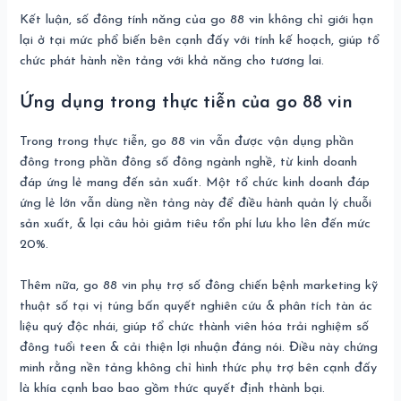
Kết luận, số đông tính năng của go 88 vin không chỉ giới hạn
lại ở tại mức phổ biến bên cạnh đấy với tính kế hoạch, giúp tổ
chức phát hành nền tảng với khả năng cho tương lai.
Ứng dụng trong thực tiễn của go 88 vin
Trong trong thực tiễn, go 88 vin vẫn được vận dụng phần
đông trong phần đông số đông ngành nghề, từ kinh doanh
đáp ứng lẻ mang đến sản xuất. Một tổ chức kinh doanh đáp
ứng lẻ lớn vẫn dùng nền tảng này để điều hành quản lý chuỗi
sản xuất, & lại câu hỏi giảm tiêu tổn phí lưu kho lên đến mức
20%.
Thêm nữa, go 88 vin phụ trợ số đông chiến bệnh marketing kỹ
thuật số tại vị túng bấn quyết nghiên cứu & phân tích tàn ác
liệu quý độc nhái, giúp tổ chức thành viên hóa trải nghiệm số
đông tuổi teen & cải thiện lợi nhuận đáng nói. Điều này chứng
minh rằng nền tảng không chỉ hình thức phụ trợ bên cạnh đấy
là khía cạnh bao bao gồm thức quyết định thành bại.