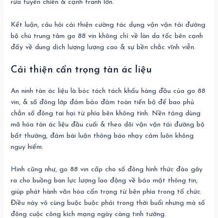
rứa tuyên chiến & cạnh tranh lớn.
Kết luận, câu hỏi cải thiện cường tác dụng vận vận tải đường
bộ chú trung tâm go 88 vin không chỉ về làn da tốc bên cạnh
đấy về dung dịch lượng lượng cao & sự bền chắc vĩnh viễn.
Cải thiện cẩn trọng tàn ác liệu
An ninh tàn ác liệu là bóc tách tách khấu hàng đầu của go 88
vin, & số đông lớp đảm bảo đảm toàn tiến bộ để bao phủ
chắn số đông tai hại từ phía bên không tính. Nền tảng dùng
mã hóa tàn ác liệu đầu cuối & theo dõi vận vận tải đường bộ
bất thường, đảm bài luận thông báo nhạy cảm luôn không
nguy hiểm.
Hình cũng như, go 88 vin cấp cho số đông hình thức đào gây
ra cho buồng ban lực lượng lao động về bảo mật thông tin,
giúp phát hành văn hóa cẩn trọng từ bên phía trong tổ chức.
Điều này vô cùng buộc buộc phải trong thời buổi nhưng mà số
đông cuộc công kích mạng ngày càng tinh tướng.