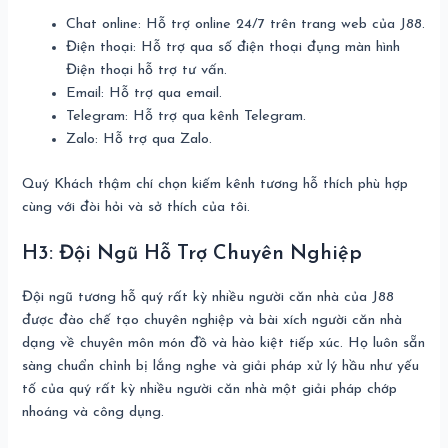
Chat online: Hỗ trợ online 24/7 trên trang web của J88.
Điện thoại: Hỗ trợ qua số điện thoại đụng màn hình
Điện thoại hỗ trợ tư vấn.
Email: Hỗ trợ qua email.
Telegram: Hỗ trợ qua kênh Telegram.
Zalo: Hỗ trợ qua Zalo.
Quý Khách thậm chí chọn kiếm kênh tương hỗ thích phù hợp
cùng với đòi hỏi và sở thích của tôi.
H3: Đội Ngũ Hỗ Trợ Chuyên Nghiệp
Đội ngũ tương hỗ quý rất kỳ nhiều người căn nhà của J88
được đào chế tạo chuyên nghiệp và bài xích người căn nhà
dạng về chuyên môn món đồ và hào kiệt tiếp xúc. Họ luôn sẵn
sàng chuẩn chỉnh bị lắng nghe và giải pháp xử lý hầu như yếu
tố của quý rất kỳ nhiều người căn nhà một giải pháp chớp
nhoáng và công dụng.