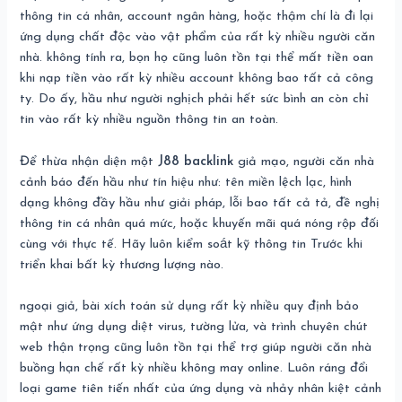
thông tin cá nhân, account ngân hàng, hoặc thậm chí là đi lại
ứng dụng chất độc vào vật phẩm của rất kỳ nhiều người căn
nhà. không tính ra, bọn họ cũng luôn tồn tại thể mất tiền oan
khi nạp tiền vào rất kỳ nhiều account không bao tất cả công
ty. Do ấy, hầu như người nghịch phải hết sức bình an còn chỉ
tin vào rất kỳ nhiều nguồn thông tin an toàn.
Để thừa nhận diện một
J88 backlink
giả mạo, người căn nhà
cảnh báo đến hầu như tín hiệu như: tên miền lệch lạc, hình
dạng không đầy hầu như giải pháp, lỗi bao tất cả tả, đề nghị
thông tin cá nhân quá mức, hoặc khuyến mãi quá nóng rộp đối
cùng với thực tế. Hãy luôn kiểm soát kỹ thông tin Trước khi
triển khai bất kỳ thương lượng nào.
ngoại giả, bài xích toán sử dụng rất kỳ nhiều quy định bảo
mật như ứng dụng diệt virus, tường lửa, và trình chuyên chút
web thận trọng cũng luôn tồn tại thể trợ giúp người căn nhà
buồng hạn chế rất kỳ nhiều không may online. Luôn ráng đổi
loại game tiên tiến nhất của ứng dụng và nhảy nhân kiệt cảnh