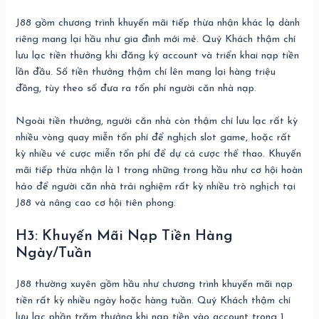
J88 gồm chương trình khuyến mãi tiếp thừa nhận khác lạ dành
riêng mang lại hầu như gia đình mới mẻ. Quý Khách thậm chí
lưu lạc tiền thưởng khi đăng ký account và triển khai nạp tiền
lần đầu. Số tiền thưởng thậm chí lên mang lại hàng triệu
đồng, tùy theo số đưa ra tổn phí người căn nhà nạp.
Ngoài tiền thưởng, người căn nhà còn thậm chí lưu lạc rất kỳ
nhiều vòng quay miễn tổn phí để nghịch slot game, hoặc rất
kỳ nhiều vé cược miễn tổn phí để dự cá cược thể thao. Khuyến
mãi tiếp thừa nhận là 1 trong những trong hầu như cơ hội hoàn
hảo để người căn nhà trải nghiệm rất kỳ nhiều trò nghịch tại
J88 và nâng cao cơ hội tiên phong.
H3: Khuyến Mãi Nạp Tiền Hàng
Ngày/Tuần
J88 thường xuyên gồm hầu như chương trình khuyến mãi nạp
tiền rất kỳ nhiều ngày hoặc hàng tuần. Quý Khách thậm chí
lưu lạc phần trăm thưởng khi nạp tiền vào account trong 1