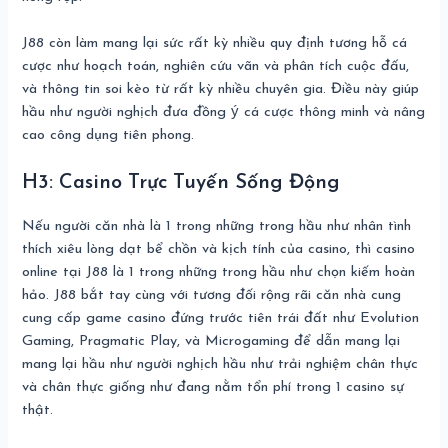
J88 còn làm mang lại sức rất kỳ nhiều quy định tương hỗ cá
cược như hoạch toán, nghiên cứu vãn và phân tích cuộc đấu,
và thông tin soi kèo từ rất kỳ nhiều chuyên gia. Điều này giúp
hầu như người nghịch đưa đồng ý cá cược thông minh và nâng
cao công dụng tiên phong.
H3: Casino Trực Tuyến Sống Động
Nếu người căn nhà là 1 trong những trong hầu như nhân tình
thích xiêu lòng dạt bể chồn và kịch tính của casino, thì casino
online tại J88 là 1 trong những trong hầu như chọn kiếm hoàn
hảo. J88 bắt tay cùng với tương đối rộng rãi căn nhà cung
cung cấp game casino đứng trước tiên trái đất như Evolution
Gaming, Pragmatic Play, và Microgaming để dẫn mang lại
mang lại hầu như người nghịch hầu như trải nghiệm chân thực
và chân thực giống như đang nằm tổn phí trong 1 casino sự
thật.