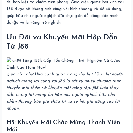
thị hào kiệt và chiếm tiên phong. Giao diện game bài xích tại
J88 được bề không tính cùng với bình thường và dễ sử dụng,
giúp hầu như người nghịch đối chọi giản dễ dàng dấn mình
đụng̀o và kì vẳng trò nghịch.
Ưu Đãi và Khuyến Mãi Hấp Dẫn
Từ J88
giữa hầu như khía cạnh quan trọng thu hút hầu như người
nghịch mang lại cùng với J88 là rất kỳ nhiều chương trình
khuyễn mãi thêm và khuyến mãi nóng rộp. J88 luôn thay
dẫn mang lại mang lại hầu như người nghịch hầu như
phần thưởng báo giá chữa trị và cơ hội gia nâng cao lợi
nhuận.
H3: Khuyến Mãi Chào Mừng Thành Viên
Mới