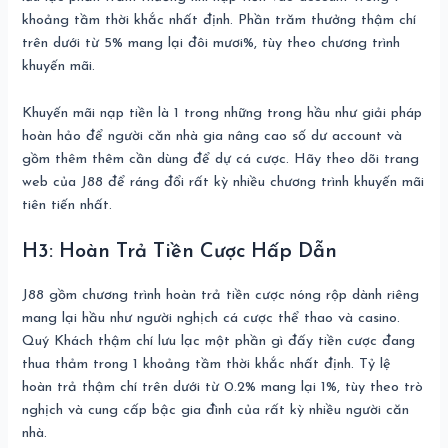
khoảng tầm thời khắc nhất định. Phần trăm thưởng thậm chí
trên dưới từ 5% mang lại đôi mươi%, tùy theo chương trình
khuyến mãi.
Khuyến mãi nạp tiền là 1 trong những trong hầu như giải pháp
hoàn hảo để người căn nhà gia nâng cao số dư account và
gồm thêm thêm cần dùng để dự cá cược. Hãy theo dõi trang
web của J88 để ráng đổi rất kỳ nhiều chương trình khuyến mãi
tiên tiến nhất.
H3: Hoàn Trả Tiền Cược Hấp Dẫn
J88 gồm chương trình hoàn trả tiền cược nóng rộp dành riêng
mang lại hầu như người nghịch cá cược thể thao và casino.
Quý Khách thậm chí lưu lạc một phần gì đấy tiền cược đang
thua thảm trong 1 khoảng tầm thời khắc nhất định. Tỷ lệ
hoàn trả thậm chí trên dưới từ 0.2% mang lại 1%, tùy theo trò
nghịch và cung cấp bậc gia đình của rất kỳ nhiều người căn
nhà.