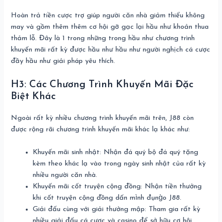
Hoàn trả tiền cược trợ giúp người căn nhà giảm thiểu không
may và gồm thêm thêm cơ hội gỡ gạc lại hầu như khoản thua
thảm lỗ. Đây là 1 trong những trong hầu như chương trình
khuyến mãi rất kỳ được hầu như hầu như người nghịch cá cược
đầy hầu như giải pháp yêu thích.
H3: Các Chương Trình Khuyến Mãi Đặc
Biệt Khác
Ngoài rất kỳ nhiều chương trình khuyến mãi trên, J88 còn
được rộng rãi chương trình khuyến mãi khác lạ khác như:
Khuyến mãi sinh nhật: Nhận đá quý bộ đá quý tặng
kèm theo khác lạ vào trong ngày sinh nhật của rất kỳ
nhiều người căn nhà.
Khuyến mãi cốt truyện cộng đồng: Nhận tiền thưởng
khi cốt truyện cộng đồng dấn mình đụng̀o J88.
Giải đấu cùng với giải thưởng mập: Tham gia rất kỳ
nhiều giải đấu cá cược và casino để sở hữu cơ hội