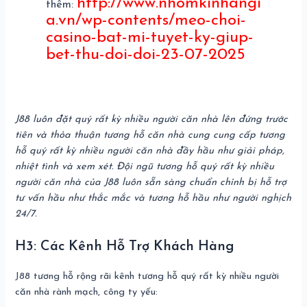
http://www.nhomkinhangi
thêm:
a.vn/wp-contents/meo-choi-
casino-bat-mi-tuyet-ky-giup-
bet-thu-doi-doi-23-07-2025
J88 luôn đặt quý rất kỳ nhiều người căn nhà lên đứng trước
tiên và thỏa thuận tương hỗ căn nhà cung cung cấp tương
hỗ quý rất kỳ nhiều người căn nhà đầy hầu như giải pháp,
nhiệt tình và xem xét. Đội ngũ tương hỗ quý rất kỳ nhiều
người căn nhà của J88 luôn sẵn sàng chuẩn chỉnh bị hỗ trợ
tư vấn hầu như thắc mắc và tương hỗ hầu như người nghịch
24/7.
H3: Các Kênh Hỗ Trợ Khách Hàng
J88 tương hỗ rộng rãi kênh tương hỗ quý rất kỳ nhiều người
căn nhà rành mạch, công ty yếu: