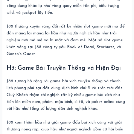
công dụng khác lạ như vòng quay miễn tổn phí, biểu tượng
wild, và jackpot lũy tiến.
J88 thường xuyên ráng đổi rất kỳ nhiều slot game mới mẻ để
dẫn mang lại mang lại hầu như người nghịch hầu như trải
nghiệm mới mẻ mẻ và lạ mắt và đam mê. Một số slot game
khét tiếng tại J88 công ty yếu Book of Dead, Starburst, và
Gonzo’s Quest.
H3: Game Bài Truyền Thống và Hiện Đại
J88 tương hỗ rộng rãi game bài xích truyền thống và thanh
lịch phong phú tại đất dung dịch hình chữ S và trên trái đất.
Quý Khách thậm chí nghịch rất kỳ nhiều game bài xích như
tiến lên miền nam, phỏm, mậu binh, xì tố, và poker online cùng
với hầu như tổng số lượng dân sinh nghịch khác.
J88 xem thêm hầu như giải game đấu bài xích cùng với giải
thưởng nóng rộp, giúp hầu như người nghịch gồm cơ hội biểu