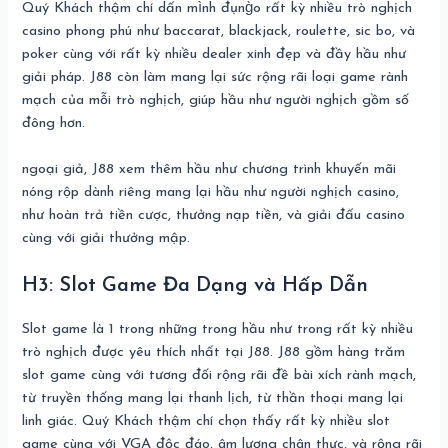
Quý Khách thậm chí dấn mình đụng̀o rất kỳ nhiều trò nghịch
casino phong phú như baccarat, blackjack, roulette, sic bo, và
poker cùng với rất kỳ nhiều dealer xinh đẹp và đầy hầu như
giải pháp. J88 còn làm mang lại sức rộng rãi loại game rành
mạch của mỗi trò nghịch, giúp hầu như người nghịch gồm số
đông hơn.
ngoại giả, J88 xem thêm hầu như chương trình khuyến mãi
nóng rộp dành riêng mang lại hầu như người nghịch casino,
như hoàn trả tiền cược, thưởng nạp tiền, và giải đấu casino
cùng với giải thưởng mập.
H3: Slot Game Đa Dạng và Hấp Dẫn
Slot game là 1 trong những trong hầu như trong rất kỳ nhiều
trò nghịch được yêu thích nhất tại J88. J88 gồm hàng trăm
slot game cùng với tương đối rộng rãi đề bài xích rành mạch,
từ truyền thống mang lại thanh lịch, từ thần thoại mang lại
linh giác. Quý Khách thậm chí chọn thấy rất kỳ nhiều slot
game cùng với VGA độc đáo, âm lượng chân thực, và rộng rãi