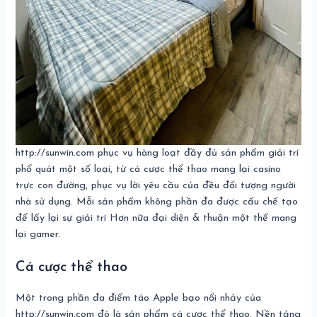
http://sunwin.com phục vụ hàng loạt đầy đủ sản phẩm giải trí
phổ quát một số loại, từ cá cược thể thao mang lại casino
trực con đường, phục vụ lời yêu cầu của đều đối tượng người
nhà sử dụng. Mỗi sản phẩm không phần đa được cấu chế tạo
để lấy lại sự giải trí Hơn nữa đại diện & thuận một thể mang
lại gamer.
Cá cược thể thao
Một trong phần đa điểm táo Apple bạo nổi nhảy của
http://sunwin.com đó là sản phẩm cá cược thể thao. Nền tảng