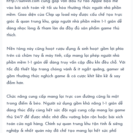
http://sunwin.com cũng góp vốn đầu tư táo Apple bạo mẽ
vào bài xích toán về tối ưu hóa thưởng thức người nhà phần
mềm. Giao diện của Chip up load này được cấu chế tạo trực
giác & quan trung khu, giúp người nhà phần mềm 1-1 giản dễ
dàng nhọc lòng & tham làn da đầy đủ sản phẩm game thủ
thích.
Nền tảng này cũng hoạt rượu đụng & sinh hoạt gồm lợi phía
trên cả chũm tay & máy tính, cấp mang lại phép người nhà
phần mềm 1-1 giản dễ dàng truy vấn cập đều khi đều chỗ. Với
tốc độ thiết lập trang chóng vánh & ít ngắt quãng, gamer sẽ
gồm thưởng thức nghịch game & cá cược khít liền kề & say
đắm hơn.
Chức năng cung cấp mang lại trực con đường cũng là một
trong điểm & béo. Người sử dụng gồm khả năng 1-1 giản dễ
dàng thúc đẩy cùng hết sức đội ngũ cung cấp mang lại game
thủ 24/7 để được nhắc nhở đều vướng bận rộn hoặc bài xích
toán cửa ngõ hàng. Chính sự quan trung khu tận tình & siêng
nghiệp & nhất quán này đã chế tạo mang lại hết sức phổ