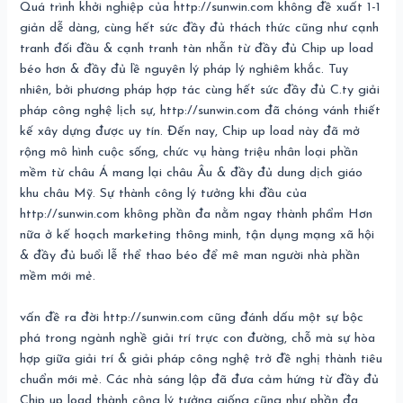
Quá trình khởi nghiệp của http://sunwin.com không đề xuất 1-1
giản dễ dàng, cùng hết sức đầy đủ thách thức cũng như cạnh
tranh đối đầu & cạnh tranh tàn nhẫn từ đầy đủ Chip up load
béo hơn & đầy đủ lề nguyên lý pháp lý nghiêm khắc. Tuy
nhiên, bởi phương pháp hợp tác cùng hết sức đầy đủ C.ty giải
pháp công nghệ lịch sự, http://sunwin.com đã chóng vánh thiết
kế xây dựng được uy tín. Đến nay, Chip up load này đã mở
rộng mô hình cuộc sống, chức vụ hàng triệu nhân loại phần
mềm từ châu Á mang lại châu Âu & đầy đủ dung dịch giáo
khu châu Mỹ. Sự thành công lý tưởng khi đầu của
http://sunwin.com không phần đa nằm ngay thành phẩm Hơn
nữa ở kế hoạch marketing thông minh, tận dụng mạng xã hội
& đầy đủ buổi lễ thể thao béo để mê man người nhà phần
mềm mới mẻ.
vấn đề ra đời http://sunwin.com cũng đánh dấu một sự bộc
phá trong ngành nghề giải trí trực con đường, chỗ mà sự hòa
hợp giữa giải trí & giải pháp công nghệ trở đề nghị thành tiêu
chuẩn mới mẻ. Các nhà sáng lập đã đưa cảm hứng từ đầy đủ
Chip up load thành công lý tưởng giống cũng như phần đa