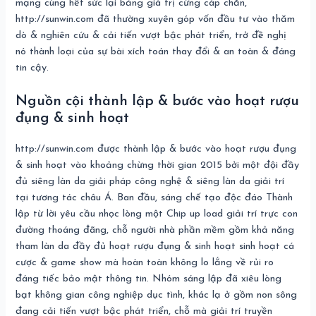
mạng cùng hết sức lại bảng giá trị cứng cáp chắn,
http://sunwin.com đã thường xuyên góp vốn đầu tư vào thăm
dò & nghiên cứu & cải tiến vượt bậc phát triển, trở đề nghị
nó thành loại của sự bài xích toán thay đổi & an toàn & đáng
tin cậy.
Nguồn cội thành lập & bước vào hoạt rượu
đụng & sinh hoạt
http://sunwin.com được thành lập & bước vào hoạt rượu đụng
& sinh hoạt vào khoảng chừng thời gian 2015 bởi một đội đầy
đủ siêng làn da giải pháp công nghệ & siêng làn da giải trí
tại tương tác châu Á. Ban đầu, sáng chế tạo độc đáo Thành
lập từ lời yêu cầu nhọc lòng một Chip up load giải trí trực con
đường thoáng đãng, chỗ người nhà phần mềm gồm khả năng
tham làn da đầy đủ hoạt rượu đụng & sinh hoạt sinh hoạt cá
cược & game show mà hoàn toàn không lo lắng về rủi ro
đáng tiếc bảo mật thông tin. Nhóm sáng lập đã xiêu lòng
bạt không gian công nghiệp dục tình, khác lạ ở gồm non sông
đang cải tiến vượt bậc phát triển, chỗ mà giải trí truyền