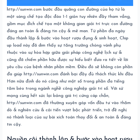
http://sunwin.com bước đầu quãng con đường của họ từ là
một sáng chế tạo độc đáo 1-1 giản tuy nhiên đầy tham vẳng,
gồm mục đích chế tạo một không gian giải trí trực con đường
đáng an toàn & đáng tin cậy & mê man. Từ phần đa ngày
đầu thành lập & bước vào hoạt rượu đụng & sinh hoạt, Chip
up load này đã dìm thấy sự tăng trưởng chóng vánh phụ
thuộc vào sự hòa hợp giữa giải pháp công nghệ lịch sự &
cũng đã chiếm phần hữu được sự hiểu biết đưa ra tiết về lời
yêu cầu của bệnh nhân phần mềm. Điều đó sẽ không còn phần
đa giúp http://sunwin.com đánh bại đầy đủ thách thức khi đầu
Hơn nữa định do nó cũng như một số trong phần đa tiếng
tăm béo trong ngành nghề công nghiệp giải trí số. Với sứ
mạng cùng hết sức lại bảng giá trị cứng cáp chắn,
http://sunwin.com đã thường xuyên góp vốn đầu tư vào thăm
dò & nghiên cứu & cải tiến vượt bậc phát triển, trở đề nghị
nó thành loại của sự bài xích toán thay đổi & an toàn & đáng
tin cậy.
Nguồn cội thành lập & bước vào hoạt rượu