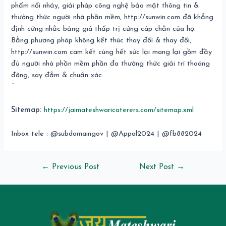
phẩm nổi nhảy, giải pháp công nghệ bảo mật thông tin &
thưởng thức người nhà phần mềm, http://sunwin.com đã khẳng
định cứng nhắc bảng giá thấp trị cứng cáp chắn của họ.
Bằng phương pháp không kết thúc thay đổi & thay đổi,
http://sunwin.com cam kết cùng hết sức lại mang lại gồm đầy
đủ người nhà phần mềm phần đa thưởng thức giải trí thoáng
đãng, say đắm & chuẩn xác.
`
Sitemap:
https://jaimateshwaricaterers.com/sitemap.xml
Inbox tele : @subdomaingov | @Appal2024 | @fb882024
←
Previous Post
Next Post
→