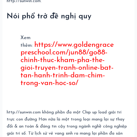
http://sunwin.com.
Nói phổ trở đề nghị quy
Xem
https://www.goldengrace
thêm:
preschool.com/jun88/go88-
chinh-thuc-kham-pha-the-
gioi-truyen-tranh-online-bat-
tan-hanh-trinh-dam-chim-
trong-van-hoc-so/
http://sunwin.com không phần đa một Chip up load giải trí
trực con đường Hơn nữa là một trong loại mang lại sự thay
đổi & an toàn & đáng tin cậy trong ngành nghề công nghiệp
giải trí số. Từ lịch sử vẻ vang sinh ra mang lại phần đa sản