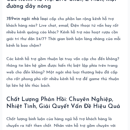
đường dây nóng
789win ngôi nhà loại
cấp cho phần lan rộng kênh hỗ trợ
khách hàng nào? Live chat, email, Điện thoại tứ vấn hay rất
nhiều kênh quảng cáo khác? Kênh hỗ trợ nào hoạt rượu cồn
giải trí thư dãn 24/7? Thời gian bình luận làng nhàng của mỗi
kênh là bao chậm?
Các kênh hỗ trợ gồm thuận lợi truy vấn cập cho đến không?
thông tin liên hệ gồm được hiển thị biệt lập phía trên trang
web cho đến không? Một ngôi nhà loại thương hiệu đã cấp
cho rất phong phú rất nhiều kênh hỗ trợ để game thủ thuận
lợi liên hệ khi thúc bách.
Chất Lượng Phản Hồi: Chuyên Nghiệp,
Nhiệt Tình, Giải Quyết Vấn Đề Hiệu Quả
Chất lượng bình luận của hàng ngũ hỗ trợ khách hàng là
chuyển ra tiết then chốt. Nhân viên hỗ trợ gồm chuyên với