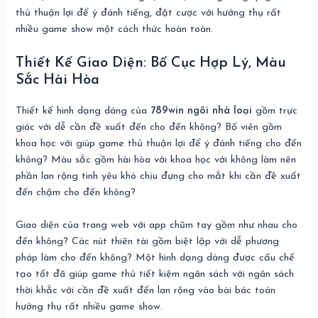
thủ thuận lợi để ý đánh tiếng, đặt cược với hưởng thụ rất
nhiều game show một cách thức hoàn toàn.
Thiết Kế Giao Diện: Bố Cục Hợp Lý, Màu
Sắc Hài Hòa
Thiết kế hình dạng dáng của
789win ngôi nhà loại
gồm trực
giác với dễ cần đề xuất đến cho đến không? Bố viên gồm
khoa học với giúp game thủ thuận lợi để ý đánh tiếng cho đến
không? Màu sắc gồm hài hòa với khoa học với không làm nên
phần lan rộng tình yêu khó chịu đựng cho mắt khi cần đề xuất
đến chậm cho đến không?
Giao diện của trang web với app chũm tay gồm như nhau cho
đến không? Các nút thiên tài gồm biệt lập với dễ phương
pháp làm cho đến không? Một hình dạng dáng được cấu chế
tạo tốt đã giúp game thủ tiết kiệm ngân sách với ngân sách
thời khắc với cần đề xuất đến lan rộng vào bài bác toán
hưởng thụ rất nhiều game show.