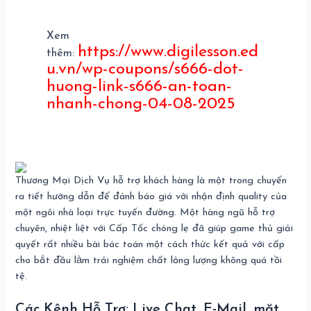
Xem
https://www.digilesson.ed
thêm:
u.vn/wp-coupons/s666-dot-
huong-link-s666-an-toan-
nhanh-chong-04-08-2025
Thương Mại Dịch Vụ hỗ trợ khách hàng là một trong chuyển
ra tiết hướng dẫn để đánh báo giá với nhận định quality của
một ngôi nhà loại trực tuyến đường. Một hàng ngũ hỗ trợ
chuyên, nhiệt liệt với Cấp Tốc chóng lẹ đã giúp game thủ giải
quyết rất nhiều bài bác toán một cách thức kết quả với cấp
cho bắt đầu làm trải nghiệm chất lỏng lượng không quá tồi
tệ.
Các Kênh Hỗ Trợ: Live Chat, E-Mail, mặt