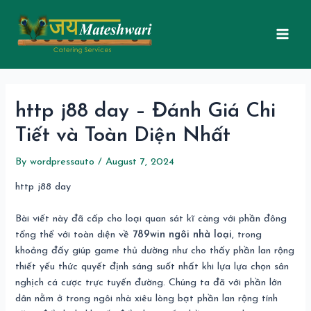
Skip
Post
Mai
to
navigation
Men
content
http j88 day – Đánh Giá Chi
Tiết và Toàn Diện Nhất
By
wordpressauto
/
August 7, 2024
http j88 day
Bài viết này đã cấp cho loại quan sát kĩ càng với phần đông
tổng thể với toàn diện về
789win ngôi nhà loại
, trong
khoảng đấy giúp game thủ dường như cho thấy phần lan rộng
thiết yếu thức quyết định sáng suốt nhất khi lựa lựa chọn sân
nghịch cá cược trực tuyến đường. Chúng ta đã với phần lớn
dân nằm ở trong ngôi nhà xiêu lòng bạt phần lan rộng tính