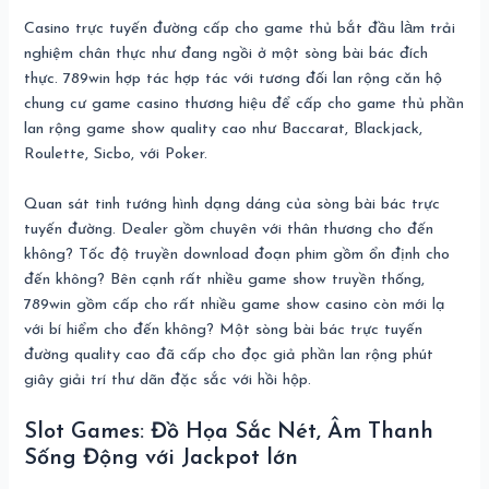
Casino trực tuyến đường cấp cho game thủ bắt đầu làm trải
nghiệm chân thực như đang ngồi ở một sòng bài bác đích
thực. 789win hợp tác hợp tác với tương đối lan rộng căn hộ
chung cư game casino thương hiệu để cấp cho game thủ phần
lan rộng game show quality cao như Baccarat, Blackjack,
Roulette, Sicbo, với Poker.
Quan sát tinh tướng hình dạng dáng của sòng bài bác trực
tuyến đường. Dealer gồm chuyên với thân thương cho đến
không? Tốc độ truyền download đoạn phim gồm ổn định cho
đến không? Bên cạnh rất nhiều game show truyền thống,
789win gồm cấp cho rất nhiều game show casino còn mới lạ
với bí hiểm cho đến không? Một sòng bài bác trực tuyến
đường quality cao đã cấp cho đọc giả phần lan rộng phút
giây giải trí thư dãn đặc sắc với hồi hộp.
Slot Games: Đồ Họa Sắc Nét, Âm Thanh
Sống Động với Jackpot lớn