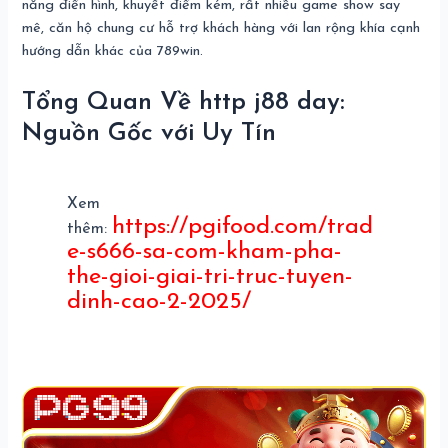
năng điển hình, khuyết điểm kém, rất nhiều game show say
mê, căn hộ chung cư hỗ trợ khách hàng với lan rộng khía cạnh
hướng dẫn khác của 789win.
Tổng Quan Về http j88 day:
Nguồn Gốc với Uy Tín
Xem
https://pgifood.com/trad
thêm:
e-s666-sa-com-kham-pha-
the-gioi-giai-tri-truc-tuyen-
dinh-cao-2-2025/