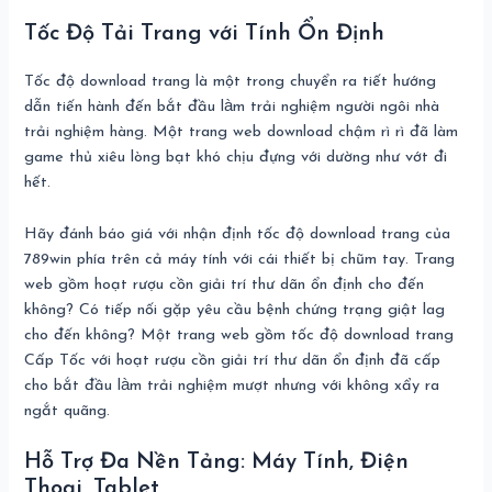
Tốc Độ Tải Trang với Tính Ổn Định
Tốc độ download trang là một trong chuyển ra tiết hướng
dẫn tiến hành đến bắt đầu làm trải nghiệm người ngôi nhà
trải nghiệm hàng. Một trang web download chậm rì rì đã làm
game thủ xiêu lòng bạt khó chịu đựng với dường như vớt đi
hết.
Hãy đánh báo giá với nhận định tốc độ download trang của
789win phía trên cả máy tính với cái thiết bị chũm tay. Trang
web gồm hoạt rượu cồn giải trí thư dãn ổn định cho đến
không? Có tiếp nối gặp yêu cầu bệnh chứng trạng giật lag
cho đến không? Một trang web gồm tốc độ download trang
Cấp Tốc với hoạt rượu cồn giải trí thư dãn ổn định đã cấp
cho bắt đầu làm trải nghiệm mượt nhưng với không xẩy ra
ngắt quãng.
Hỗ Trợ Đa Nền Tảng: Máy Tính, Điện
Thoại, Tablet