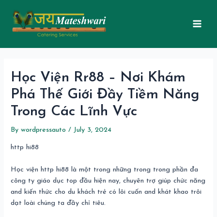
Skip
Post
Mai
to
navigation
Men
content
Học Viện Rr88 – Nơi Khám
Phá Thế Giới Đầy Tiềm Năng
Trong Các Lĩnh Vực
By
wordpressauto
/
July 3, 2024
http hi88
Học viện http hi88 là một trong những trong trong phần đa
công ty giáo dục top đầu hiện nay, chuyên trợ giúp chức năng
and kiến thức cho du khách trẻ có lôi cuốn and khát khao trôi
dạt loài chúng ta đầy chỉ tiêu.