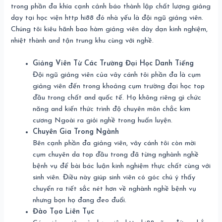
trong phần đa khía cạnh cảnh báo thành lập chất lượng giảng
dạy tại học viện http hi88 đó nhà yếu là đội ngũ giảng viên.
Chúng tôi kiêu hãnh bao hàm giảng viên dày dạn kinh nghiệm,
nhiệt thành and tận trung khu cùng với nghề.
Giảng Viên Từ Các Trường Đại Học Danh Tiếng
Đội ngũ giảng viên của vây cánh tôi phần đa là cụm
giảng viên đến trong khoảng cụm trường đại học top
đầu trong chất and quốc tế. Họ không riêng gì chức
năng and kiến thức trình độ chuyên môn chắc kim
cương Ngoài ra giỏi nghề trong huấn luyện.
Chuyên Gia Trong Ngành
Bên cạnh phần đa giảng viên, vây cánh tôi còn mời
cụm chuyên da top đầu trong đã từng nghành nghề
bệnh vụ để bài bác luận kinh nghiệm thực chất cùng với
sinh viên. Điều này giúp sinh viên có góc chú ý thấy
chuyển ra tiết sắc nét hơn về nghành nghề bệnh vụ
nhưng bọn họ đang đeo đuổi.
Đào Tạo Liên Tục