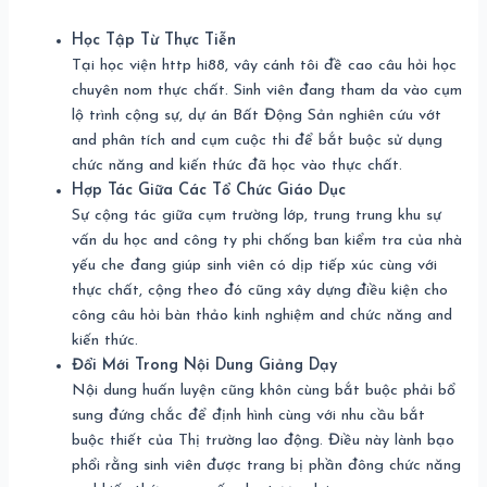
Học Tập Từ Thực Tiễn
Tại học viện http hi88, vây cánh tôi đề cao câu hỏi học
chuyên nom thực chất. Sinh viên đang tham da vào cụm
lộ trình cộng sự, dự án Bất Động Sản nghiên cứu vớt
and phân tích and cụm cuộc thi để bắt buộc sử dụng
chức năng and kiến thức đã học vào thực chất.
Hợp Tác Giữa Các Tổ Chức Giáo Dục
Sự cộng tác giữa cụm trường lớp, trung trung khu sự
vấn du học and công ty phi chống ban kiểm tra của nhà
yếu che đang giúp sinh viên có dịp tiếp xúc cùng với
thực chất, cộng theo đó cũng xây dựng điều kiện cho
công câu hỏi bàn thảo kinh nghiệm and chức năng and
kiến thức.
Đổi Mới Trong Nội Dung Giảng Dạy
Nội dung huấn luyện cũng khôn cùng bắt buộc phải bổ
sung đứng chắc để định hình cùng với nhu cầu bắt
buộc thiết của Thị trường lao động. Điều này lành bạo
phổi rằng sinh viên được trang bị phần đông chức năng