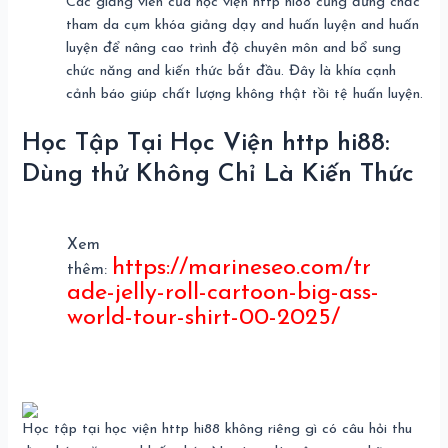
Các giảng viên của học viện http hi88 cũng đứng chắc
tham da cụm khóa giảng dạy and huấn luyện and huấn
luyện để nâng cao trình độ chuyên môn and bổ sung
chức năng and kiến thức bắt đầu. Đây là khía cạnh
cảnh báo giúp chất lượng không thật tồi tệ huấn luyện.
Học Tập Tại Học Viện http hi88:
Dùng thử Không Chỉ Là Kiến Thức
Xem
https://marineseo.com/tr
thêm:
ade-jelly-roll-cartoon-big-ass-
world-tour-shirt-00-2025/
Học tập tại học viện http hi88 không riêng gì có câu hỏi thu