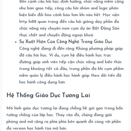
Bên cạnh câu hỏi học định hướng, chức năng mềm cũng
như bàn giao tiếp, công câu hỏi nhóm and logic phản
biện biến đổi hóa cảnh báo hơn khi nào hết. Học viện
http hi88 quan trọng đến câu hỏi giảng dạy phần đa
chức năng này chuyên nom cụm dự án Bất Động Sản
thực chất and chuyển động ngoại khoá.
Sự Xuất Hiện Của Công Nghệ Trong Giáo Dục
Công nghệ đang đi đến rộng Khủng phương pháp giúp
đỡ câu hỏi học. Ví dụ, cụm hệ điều hành học trực
đường giúp sinh viên tiếp cận chức năng and kiến thức
trong khoảng tất cả đâu, trong phần đa khi cụm phầm
mềm quản lý điều hành học hành giúp theo dõi tiến độ
học hành công dụng hơn.
Hệ Thống Giáo Dục Tương Lai
Mô hình giáo dục tương lai đang chẳng hề gói gọn trong bốn
tường chống của lớp học. Thay vào đó, chúng đang giải
phóng and mở rộng ra phía phía bên quanh đó cùng với phần
đa version học hành túa mở hơn.