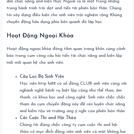
dìm chức năng and kiến thức Ngoài ra là một trong những
trong hành trình trôi dạt and tiến tới phiên bản thân. Chúng
tôi xây dựng điều kiện cho sinh viên trải nghiệm rộng Khủng
chuyển động hữu dụng phía bên quanh đó lớp học.
Hoạt Động Ngoại Khóa
Hoạt động ngoại khóa đóng tầm quan trọng khôn cùng cảnh
báo trong cụm công câu hỏi tiến tới chức năng and kiến lập
mối mối quan hệ cho sinh viên.
Câu Lạc Bộ Sinh Viên
Học viện http hi88 có số đông CLUB sinh viên cùng với
nghành nghề bệnh vụ biệt lập cũng như thể thao, âm
thanh, có khoa học and công nghệ. Sinh viên chắc chắc
tham da cụm chuyển động này để rèn luyện chức năng
and kiếm tậu sở trường ưng ý nghi của phiên bản thân.
Các Cuộc Thi and Hội Thảo
Chúng tôi đứng chắc công ty cụm cuộc thi and hội
thảo có mục đích động viên sinh viên có một không hai