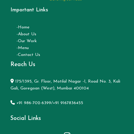
Important Links
-Home
-About Us
-Our Work
-Menu
-Contact Us
Reach Us
175/1395, Gr. Floor, Motilal Nagar -I, Road No. 3, Kali
Gali, Goregoan (West), Mumbai 400104
+91 986-702-6399/+91 9167836455
Social Links