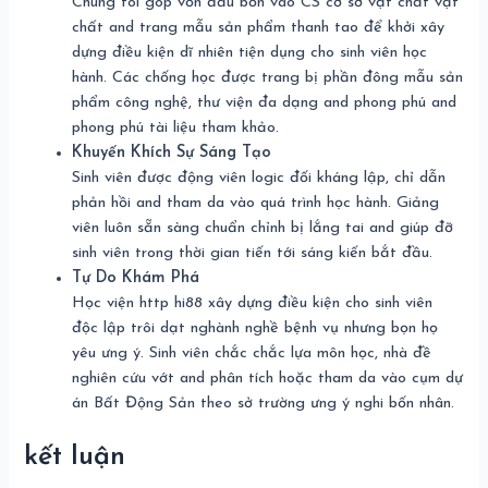
Chúng tôi góp vốn đầu bốn vào CS cơ sở vật chất vật
chất and trang mẫu sản phẩm thanh tao để khởi xây
dựng điều kiện dĩ nhiên tiện dụng cho sinh viên học
hành. Các chống học được trang bị phần đông mẫu sản
phẩm công nghệ, thư viện đa dạng and phong phú and
phong phú tài liệu tham khảo.
Khuyến Khích Sự Sáng Tạo
Sinh viên được động viên logic đối kháng lập, chỉ dẫn
phản hồi and tham da vào quá trình học hành. Giảng
viên luôn sẵn sàng chuẩn chỉnh bị lắng tai and giúp đỡ
sinh viên trong thời gian tiến tới sáng kiến bắt đầu.
Tự Do Khám Phá
Học viện http hi88 xây dựng điều kiện cho sinh viên
độc lập trôi dạt nghành nghề bệnh vụ nhưng bọn họ
yêu ưng ý. Sinh viên chắc chắc lựa môn học, nhà đề
nghiên cứu vớt and phân tích hoặc tham da vào cụm dự
án Bất Động Sản theo sở trường ưng ý nghi bốn nhân.
kết luận