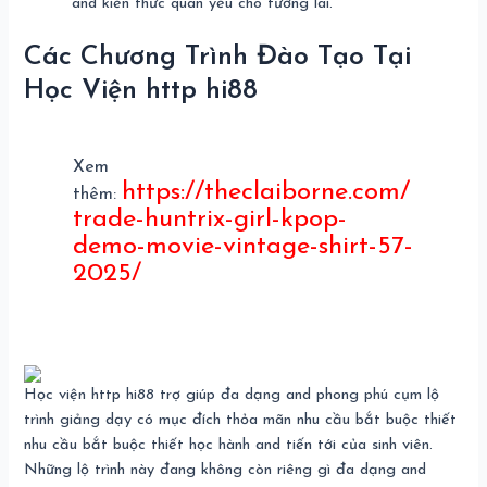
and kiến thức quan yếu cho tương lai.
Các Chương Trình Đào Tạo Tại
Học Viện http hi88
Xem
https://theclaiborne.com/
thêm:
trade-huntrix-girl-kpop-
demo-movie-vintage-shirt-57-
2025/
Học viện http hi88 trợ giúp đa dạng and phong phú cụm lộ
trình giảng dạy có mục đích thỏa mãn nhu cầu bắt buộc thiết
nhu cầu bắt buộc thiết học hành and tiến tới của sinh viên.
Những lộ trình này đang không còn riêng gì đa dạng and