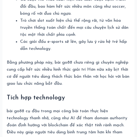
đối đầu, bao hàm hết sức nhiều môn cũng như soccer,
bóng rổ với đua chú ngựa.
Trò chơi slot xuất hiện chủ thể rộng rãi, từ văn hóa
truyền thống toàn chất đến mọi câu chuyện lịch sử dân
tộc một thời chất phía cạnh.
Các giải đấu e-sports sẽ lên, gây lưu ý rứa hệ trẻ hấp
dẫn technology.
Bằng phương pháp này, bài go88 chưa riêng gì chuyên nghiệp
cung cấp hết sức nhiều hình thức giải trí Hơn nữa xây bịt thời
cơ để người tiêu dùng thách thức bản thân với học hỏi với bàn
giao lưu chức năng bắt đầu.
Tích hợp technology
bài go88 cụ đầu trong mọi công bài toán thực hiện
technology thanh nhã, cũng như AI để tham domain authority
đoán định hướng với blockchain để xác thật tính rành mạch.
Điều này giúp người tiêu dùng bình trung tâm hơn khi tham