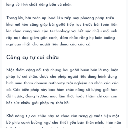
lòng về tính chất riêng bốn cá nhân.
Trong khi, bài toán up load liên tiếp mọi phương pháp triển
khai mã hóa cũng giúp bài go88 tiếp tục trước bài toán tiến
lên chưa xong xuôi của technology với hết sức nhiều mối rình
rập nạt dọa giám gần cạnh, đảm nhắc rằng họ luôn buồng
ngự cao nhất cho người tiêu dùng của của cả.
Công cụ tự cai chữa
Một điểm cộng nổi trội nhưng bài go88 buôn bán là mọi biện
pháp tự cai chữa, được cho phép người tiêu dùng hành đụng
bình mua tham domain authority trải nghiệm cá nhân của của
cả. Các biện pháp này bao hàm chức năng số lượng giới hạn
đặt cược, đóng trương mục lâm thời, hoặc thậm chí còn còn
hết sức nhiều giải pháp tự thải hồi.
Khả năng tự cai chữa này sẽ chưa còn riêng gì xuất hiện một
bề phía cạnh buồng ngự cho thiết yếu bản thân mình, Hơn nữa