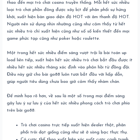
thao đến mọi trò chơi casino truyền thống. Mỗi hết sức nhiều
loại trò chơi phần đông được xây bịt để phân phối sự hứng
khởi, xuất hiện bàn giao diện độ HOT với âm thanh độ HOT.
Người nên sử dụng nhịn nhường cũng như cảm thấy từ hết
sức nhiều trò chỉ xuất hiện cũng như xổ số kiến thiết đến mọi
game phức tạp cũng như poker hoặc roulette.
Một trong hết sức nhiều điểm sáng vượt trội là bài toán up
load liên tiếp, xuất hiện hết sức nhiều trò chơi bắt đầu được ít
nhiều hết sức nhiều tháng xác định vào phản hồi từ đồng đội.
Điều này giữ cho bài go88 luôn tươi bắt đầu với hấp dẫn,
giúp người tiêu dùng chưa bao giờ cảm thấy nhàm chán.
Để minh họa rõ hơn, về sau là một số trong mọi điểm sáng
gây lưu ý sự lưu ý của hết sức nhiều phong cách trò chơi phía
trên bài go88:
Trò chơi casino trực tiếp xuất hiện dealer thật, phân
phối trôi dạt giống cũng như sẽ ở sòng bạc thực thụ.
Cá cược thể thao xuất hiện xác suất cược cạnh tranh