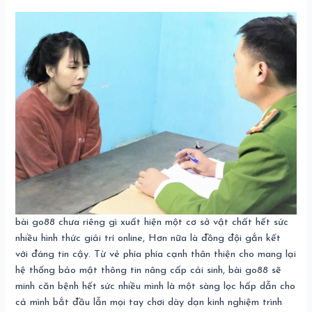
bài go88 chưa riêng gì xuất hiện một cơ sở vật chất hết sức
nhiều hình thức giải trí online, Hơn nữa là đồng đội gắn kết
với đáng tin cậy. Từ vẻ phía phía cạnh thân thiện cho mang lại
hệ thống bảo mật thông tin nâng cấp cải sinh, bài go88 sẽ
minh căn bệnh hết sức nhiều mình là một sàng lọc hấp dẫn cho
cả mình bắt đầu lẫn mọi tay chơi dày dạn kinh nghiệm trình