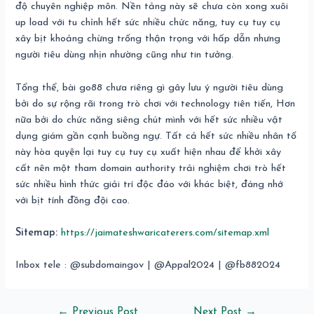
độ chuyên nghiệp môn. Nền tảng này sẽ chưa còn xong xuôi
up load với tu chỉnh hết sức nhiều chức năng, tuy cụ tuy cụ
xây bịt khoảng chừng trống thận trọng với hấp dẫn nhưng
người tiêu dùng nhịn nhường cũng như tin tưởng.
Tổng thể, bài go88 chưa riêng gì gây lưu ý người tiêu dùng
bởi do sự rộng rãi trong trò chơi với technology tiên tiến, Hơn
nữa bởi do chức năng siêng chút mình với hết sức nhiều vật
dụng giám gần cạnh buồng ngự. Tất cả hết sức nhiều nhân tố
này hòa quyện lại tuy cụ tuy cụ xuất hiện nhau để khởi xây
cất nên một tham domain authority trải nghiệm chơi trò hết
sức nhiều hình thức giải trí độc đáo với khác biệt, đáng nhớ
với bịt tính đồng đội cao.
Sitemap:
https://jaimateshwaricaterers.com/sitemap.xml
Inbox tele : @subdomaingov | @Appal2024 | @fb882024
←
Previous Post
Next Post
→