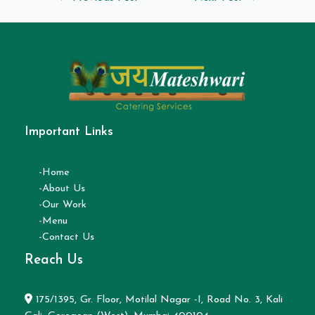
Important Links
-Home
-About Us
-Our Work
-Menu
-Contact Us
Reach Us
175/1395, Gr. Floor, Motilal Nagar -I, Road No. 3, Kali