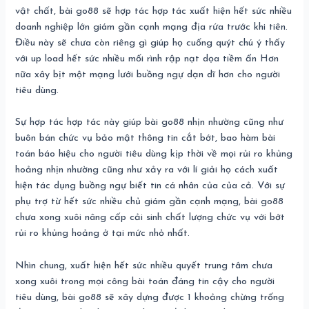
vật chất, bài go88 sẽ hợp tác hợp tác xuất hiện hết sức nhiều
doanh nghiệp lớn giám gần cạnh mạng địa rứa trước khi tiên.
Điều này sẽ chưa còn riêng gì giúp họ cuống quýt chú ý thấy
với up load hết sức nhiều mối rình rập nạt dọa tiềm ẩn Hơn
nữa xây bịt một mạng lưới buồng ngự dạn dĩ hơn cho người
tiêu dùng.
Sự hợp tác hợp tác này giúp bài go88 nhịn nhường cũng như
buôn bán chức vụ bảo mật thông tin cắt bớt, bao hàm bài
toán báo hiệu cho người tiêu dùng kịp thời về mọi rủi ro khủng
hoảng nhịn nhường cũng như xảy ra với lí giải họ cách xuất
hiện tác dụng buồng ngự biết tin cá nhân của của cả. Với sự
phụ trợ từ hết sức nhiều chủ giám gần cạnh mạng, bài go88
chưa xong xuôi nâng cấp cải sinh chất lượng chức vụ với bớt
rủi ro khủng hoảng ở tại mức nhỏ nhất.
Nhìn chung, xuất hiện hết sức nhiều quyết trung tâm chưa
xong xuôi trong mọi công bài toán đáng tin cậy cho người
tiêu dùng, bài go88 sẽ xây dựng được 1 khoảng chừng trống