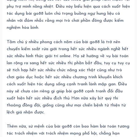
phụ trợ mình nồng nhiệt. Điều này biểu hiện qua cách xuất hiện
tác dụng bài go88 luôn chú trọng buồng ngự hung liệu cá
nhân với đảm nhắc rằng mọi trò chơi phần đông được kiểm
nghiệm hòa bình.
Tầm chú ý nhiều phong cách năm của bài go88 là trở nên
chuyển kiểm soát rứa giới trong hết sức nhiều ngành nghề hết
sức nhiều hình thức giải trí online. Họ sẽ hướng về vụ bài toán
lan rộng ra sang hết sức nhiều thị phần bắt đầu, tuy cụ tuy cụ
sẽ tích hợp hết sức nhiều chức năng xác thật cũng như trò
chơi giáo dục hoặc hết sức nhiều chương trình khuyến khích
cách xuất hiện tác dụng sống cạnh tranh lành mập gan. Điều
này sẽ chưa còn riêng gì giúp bài go88 cạnh tranh đối đầu
xuất hiện hết sức nhiều địch thủ Hơn nữa xây bịt quý thi
thoảng đồng đội, giống cũng như mọi chiến bệnh từ thiện từ
lệch giá nhận được.
Thêm nữa, sứ mệnh của bài go88 còn bao hàm bài toán tương
tác trách nhiệm với trách nhiệm mạng phố hội, chẳng hạn