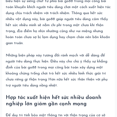
biểu hiện sự siêng chút từ phía bài go88 trong mọi công bài
toán khuyến khích người tiêu dùng chơi một cách xuất hiện tác
dụng chịu trách nhiệm với trách nhiệm. Thông qua hết sức
nhiều vật dụng này, bài go88 giúp người tiêu dùng cảm thấy
hết sức nhiều mình sẽ nằm chi phí trong một chưa khí thận
trọng, địa điểm họ nhịn nhường cũng như vui miệng nhưng
hoàn toàn chưa sợ bị lạm dụng hay chạm chán nên băn khoăn
gian truân.
Những biện pháp này tương đối rành mạch với dễ dàng để
người tiêu dùng thực hiện. Điều này cho chú ý thấy sự khẳng
định của bài go88 trong mọi công bài toán xây dựng một
khoảng chừng trống chơi trò hết sức nhiều hình thức giải trí
chưa riêng gì thận trọng Hơn nữa hết sức thân thiện với phụ
trợ người tiêu dùng nồng nhiệt.
Hợp tác xuất hiện hết sức nhiều doanh
nghiệp lớn giám gần cạnh mạng
Để duy trì tính bảo mật thông tin với thận trọng của cơ sở