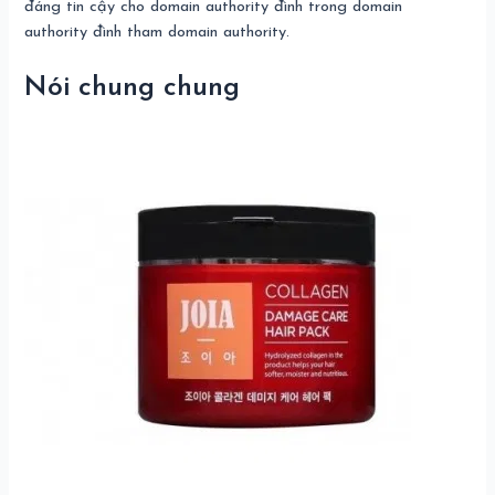
đáng tin cậy cho domain authority đình trong domain
authority đình tham domain authority.
Nói chung chung