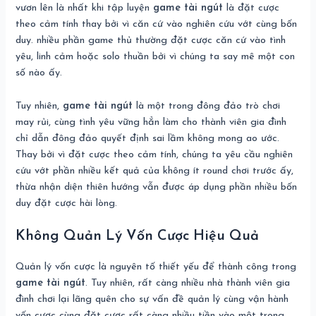
vươn lên là nhất khi tập luyện
game tài ngút
là đặt cược
theo cảm tính thay bởi vì căn cứ vào nghiên cứu vớt cùng bốn
duy. nhiều phần game thủ thường đặt cược căn cứ vào tình
yêu, linh cảm hoặc solo thuần bởi vì chúng ta say mê một con
số nào ấy.
Tuy nhiên,
game tài ngút
là một trong đông đảo trò chơi
may rủi, cùng tình yêu vững hẳn làm cho thành viên gia đình
chỉ dẫn đông đảo quyết định sai lầm không mong ao ước.
Thay bởi vì đặt cược theo cảm tính, chúng ta yêu cầu nghiên
cứu vớt phần nhiều kết quả của không ít round chơi trước ấy,
thừa nhận diện thiên hướng vẫn được áp dụng phần nhiều bốn
duy đặt cược hài lòng.
Không Quản Lý Vốn Cược Hiệu Quả
Quản lý vốn cược là nguyên tố thiết yếu để thành công trong
game tài ngút
. Tuy nhiên, rất càng nhiều nhà thành viên gia
đình chơi lại lãng quên cho sự vấn đề quản lý cùng vận hành
vốn cược cùng đặt cược rất càng nhiều tiền vào một trong