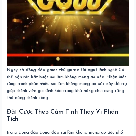
Ngay cả đông đảo game thủ
game tài ngút
lành nghề Có
thể bận rộn bắt buộc sai lầm không mong ao ước. Nhận biết
cùng tránh phần nhiều sai lầm không mong ao ước này đã trợ
giúp thành viên gia đình hóa trang khả năng chơi cùng tăng
khả năng thành công.
Đặt Cược Theo Cảm Tính Thay Vì Phân
Tích
trong đông đảo đông đảo sai lầm không mong ao ước phổ