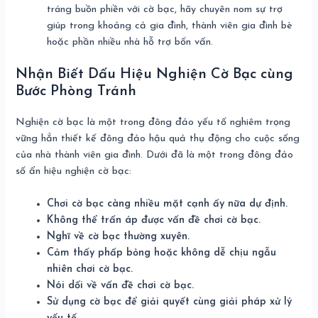
tráng buồn phiền với cờ bạc, hãy chuyên nom sự trợ
giúp trong khoảng cả gia đình, thành viên gia đình bè
hoặc phần nhiều nhà hỗ trợ bốn vấn.
Nhận Biết Dấu Hiệu Nghiện Cờ Bạc cùng
Bước Phòng Tránh
Nghiện cờ bạc là một trong đông đảo yếu tố nghiêm trọng
vững hẳn thiết kế đông đảo hậu quả thụ động cho cuộc sống
của nhà thành viên gia đình. Dưới đã là một trong đông đảo
số ẩn hiệu nghiện cờ bạc:
Chơi cờ bạc càng nhiều mặt cạnh ấy nữa dự định.
Không thể trấn áp được vấn đề chơi cờ bạc.
Nghĩ về cờ bạc thường xuyên.
Cảm thấy phấp bỏng hoặc không dễ chịu ngẫu
nhiên chơi cờ bạc.
Nói dối về vấn đề chơi cờ bạc.
Sử dụng cờ bạc để giải quyết cùng giải pháp xử lý