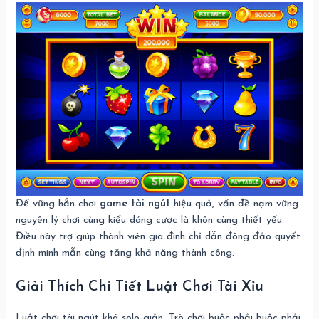
Để vững hẳn chơi
game tài ngút
hiệu quả, vấn đề nạm vững
nguyên lý chơi cùng kiểu dáng cược là khôn cùng thiết yếu.
Điều này trợ giúp thành viên gia đình chỉ dẫn đông đảo quyết
định minh mẫn cùng tăng khả năng thành công.
Giải Thích Chi Tiết Luật Chơi Tài Xỉu
Luật chơi tài ngút khá solo giản. Trò chơi buộc phải buộc phải