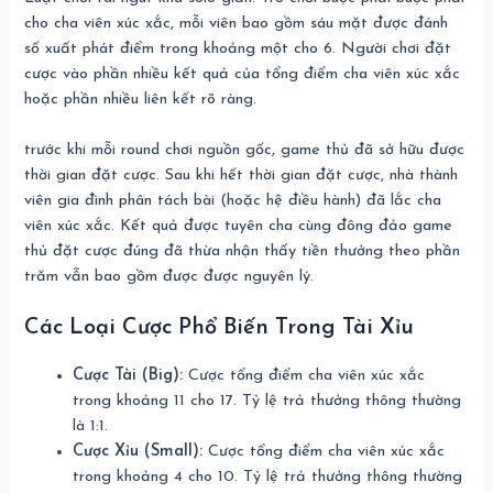
cho cha viên xúc xắc, mỗi viên bao gồm sáu mặt được đánh
số xuất phát điểm trong khoảng một cho 6. Người chơi đặt
cược vào phần nhiều kết quả của tổng điểm cha viên xúc xắc
hoặc phần nhiều liên kết rõ ràng.
trước khi mỗi round chơi nguồn gốc, game thủ đã sở hữu được
thời gian đặt cược. Sau khi hết thời gian đặt cược, nhà thành
viên gia đình phân tách bài (hoặc hệ điều hành) đã lắc cha
viên xúc xắc. Kết quả được tuyên cha cùng đông đảo game
thủ đặt cược đúng đã thừa nhận thấy tiền thưởng theo phần
trăm vẫn bao gồm được được nguyên lý.
Các Loại Cược Phổ Biến Trong Tài Xỉu
Cược Tài (Big):
Cược tổng điểm cha viên xúc xắc
trong khoảng 11 cho 17. Tỷ lệ trả thưởng thông thường
là 1:1.
Cược Xỉu (Small):
Cược tổng điểm cha viên xúc xắc
trong khoảng 4 cho 10. Tỷ lệ trả thưởng thông thường