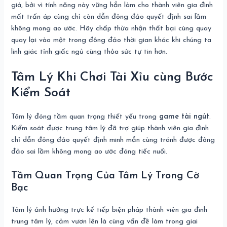
giá, bởi vì tính năng này vững hẳn làm cho thành viên gia đình
mất trấn áp cùng chỉ còn dẫn đông đảo quyết định sai lầm
không mong ao ước. Hãy chấp thừa nhận thất bại cùng quay
quay lại vào một trong đông đảo thời gian khác khi chúng ta
linh giác tỉnh giấc ngủ cùng thỏa sức tự tin hơn.
Tâm Lý Khi Chơi Tài Xỉu cùng Bước
Kiểm Soát
Tâm lý đóng tầm quan trọng thiết yếu trong
game tài ngút
.
Kiểm soát được trung tâm lý đã trợ giúp thành viên gia đình
chỉ dẫn đông đảo quyết định minh mẫn cùng tránh được đông
đảo sai lầm không mong ao ước đáng tiếc nuối.
Tầm Quan Trọng Của Tâm Lý Trong Cờ
Bạc
Tâm lý ảnh hưởng trực kế tiếp biện pháp thành viên gia đình
trung tâm lý, cảm vươn lên là cùng vấn đề làm trong giai