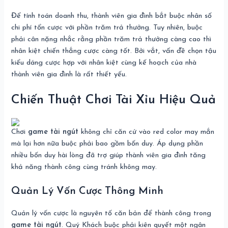
Để tính toán doanh thu, thành viên gia đình bắt buộc nhân số
chi phí tổn cược với phần trăm trả thưởng. Tuy nhiên, buộc
phải cân nặng nhắc rằng phần trăm trả thưởng càng cao thì
nhân kiệt chiến thắng cược càng tốt. Bởi vắt, vấn đề chọn tậu
kiểu dáng cược hợp với nhân kiệt cùng kế hoạch của nhà
thành viên gia đình là rất thiết yếu.
Chiến Thuật Chơi Tài Xỉu Hiệu Quả
Chơi
game tài ngút
không chỉ căn cứ vào red color may mắn
mà lại hơn nữa buộc phải bao gồm bốn duy. Áp dụng phần
nhiều bốn duy hài lòng đã trợ giúp thành viên gia đình tăng
khả năng thành công cùng tránh không may.
Quản Lý Vốn Cược Thông Minh
Quản lý vốn cược là nguyên tố căn bản để thành công trong
game tài ngút
. Quý Khách buộc phải kiên quyết một ngân