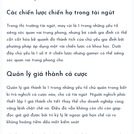
Các chiến lược chiến hạ trong tài ngút
Trong thị trường tài ngút, may rủi là 1 trong những yếu tố
siêng sóc quan vai trung phong, nhưng bè cánh gia đình có thể
cắt cắt hóa bề quanh đó thành tích của chủ yếu gia đình bởi
phương pháp áp dụng một vài chiến lược có khoa học. Dưới
đây chủ yếu là 1 số ít ít chiến lược nhưng gamer có thể siêng
sóc quan vai trung phong cho.
Quản lý giá thành cá cược
Quản lý giá thành là 1 trong những yếu tố chủ quản trong bất
kì trò nghịch cá cược nào, cho cả tài ngút. Người nghịch phải
thiết lập 1 giá thành chi tiết thay thể cho doanh nghiệp cùng
vâng lệnh chặt chẽ nó. Điều đó vẫn không còn chỉ còn giúp
đọc giả giữ được bởi trí kỷ lý lẽ ngoại giả hạn chế rủi ro
khủng hoảng tiềm dấu mất kiểm soát.