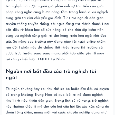
Lịch sử của tài ngút online không chỉ mang câu chuyện về 1
trò nghịch cá cược ngoại giả phản ánh sự tân tiến của giải
pháp công nghệ cùng bước nâng tầm trong hành vi vui nghịch
cùng giải trí của chủ yếu gia đình. Từ 1 trò nghịch dân gian
truyền thống truyền thống, tài ngút đang trở thành thành 1 nơi
bắt đầu rễ khoa học số sức nóng, có cho thời dịp kiếm tiền
cùng vui nghịch cùng giải trí cho hàng triệu loài ngôi nhà đọc
giả. Sự nâng cao trưởng này đang giúp tài ngút online chũm
rứa đổi 1 phần nào đó chẳng thể thiếu trong thị trường cá
cược trực tuyến, song song mang phối hợp giữa yếu tố may
rủi cùng chiến lược TNHH Tư Nhân.
Nguồn nơi bắt đầu của trò nghịch tài
ngút
Tài ngút, thường hay coi như thể sic bo hoặc đại đái, có duyên
cớ trong khoảng Trung Hoa cổ xưa, bởi trí nó được nghịch
như 1 trò tiêu khiển dân gian. Trong lịch sử vẻ vang, trò nghịch
này thường điều tỉ mỷ cho câu hỏi câu hỏi lắc xúc xắc cùng dự
đoán tổng điểm, mang một vài cược chuyên nghiệp dụng như