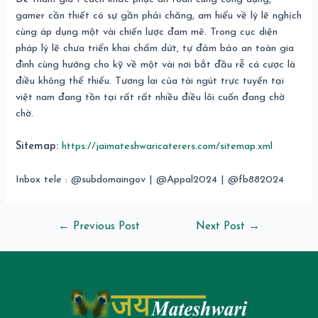
gamer cần thiết có sự gần phải chăng, am hiểu về lý lẽ nghịch
cùng áp dụng một vài chiến lược đam mê. Trong cục diện
pháp lý lẽ chưa triển khai chấm dứt, tự đảm bảo an toàn gia
đình cùng hướng cho kỹ về một vài nơi bắt đầu rễ cá cược là
điều không thể thiếu. Tương lai của tài ngút trực tuyến tại
việt nam đang tồn tại rất rất nhiều điều lôi cuốn đang chờ
chờ.
Sitemap:
https://jaimateshwaricaterers.com/sitemap.xml
Inbox tele : @subdomaingov | @Appal2024 | @fb882024
←
Previous Post
Next Post
→