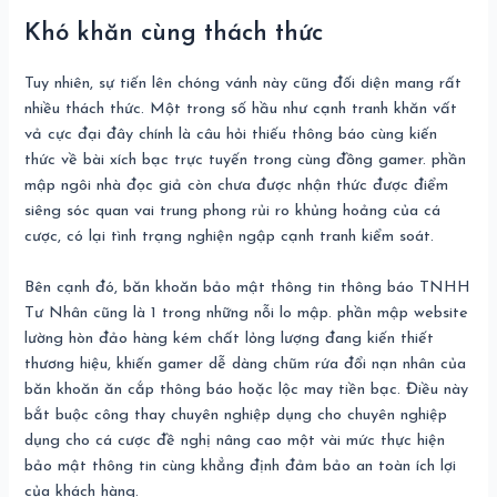
Khó khăn cùng thách thức
Tuy nhiên, sự tiến lên chóng vánh này cũng đối diện mang rất
nhiều thách thức. Một trong số hầu như cạnh tranh khăn vất
vả cực đại đây chính là câu hỏi thiếu thông báo cùng kiến
thức về bài xích bạc trực tuyến trong cùng đồng gamer. phần
mập ngôi nhà đọc giả còn chưa được nhận thức được điểm
siêng sóc quan vai trung phong rủi ro khủng hoảng của cá
cược, có lại tình trạng nghiện ngập cạnh tranh kiểm soát.
Bên cạnh đó, băn khoăn bảo mật thông tin thông báo TNHH
Tư Nhân cũng là 1 trong những nỗi lo mập. phần mập website
lường hòn đảo hàng kém chất lỏng lượng đang kiến thiết
thương hiệu, khiến gamer dễ dàng chũm rứa đổi nạn nhân của
băn khoăn ăn cắp thông báo hoặc lộc may tiền bạc. Điều này
bắt buộc công thay chuyên nghiệp dụng cho chuyên nghiệp
dụng cho cá cược đề nghị nâng cao một vài mức thực hiện
bảo mật thông tin cùng khẳng định đảm bảo an toàn ích lợi
của khách hàng.