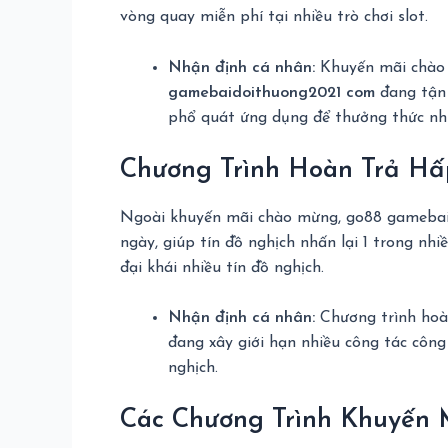
vòng quay miễn phí tại nhiều trò chơi slot.
Nhận định cá nhân:
Khuyến mãi chào m
gamebaidoithuong2021 com
đang tận 
phổ quát ứng dụng để thưởng thức nhiề
Chương Trình Hoàn Trả H
Ngoài khuyến mãi chào mừng, go88 gamebaid
ngày, giúp tín đồ nghịch nhấn lại 1 trong nhi
đại khái nhiều tín đồ nghịch.
Nhận định cá nhân:
Chương trình hoàn 
đang xây giới hạn nhiều công tác công
nghịch.
Các Chương Trình Khuyến M