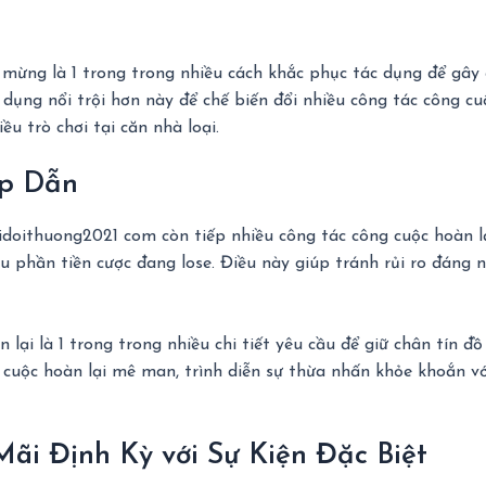
ừng là 1 trong trong nhiều cách khắc phục tác dụng để gây 
dụng nổi trội hơn này để chế biến đổi nhiều công tác công cu
u trò chơi tại căn nhà loại.
ấp Dẫn
oithuong2021 com còn tiếp nhiều công tác công cuộc hoàn lạ
ều phần tiền cược đang lose. Điều này giúp tránh rủi ro đáng 
lại là 1 trong trong nhiều chi tiết yêu cầu để giữ chân tín đồ
 cuộc hoàn lại mê man, trình diễn sự thừa nhấn khỏe khoắn với
ãi Định Kỳ với Sự Kiện Đặc Biệt