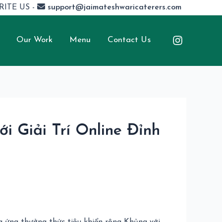
RITE US -
support@jaimateshwaricaterers.com
Our Work
Menu
Contact Us
 Giải Trí Online Đỉnh