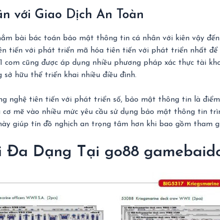
n với Giao Dịch An Toàn
 bài bác toán bảo mật thông tin cá nhân với kiên vậy đến nh
n tiến với phát triển mã hóa tiên tiến với phát triển nhất để
 com cũng được áp dụng nhiều phương pháp xác thực tài kho
sở hữu thể triển khai nhiều điều đình.
ng nghệ tiên tiến với phát triển số, bảo mật thông tin là đi
cơ mẽ vào nhiều mức yêu cầu sử dụng bảo mật thông tin trìn
u này giúp tín đồ nghịch an trọng tâm hơn khi bao gồm tham g
i Đa Dạng Tại go88 gamebaid