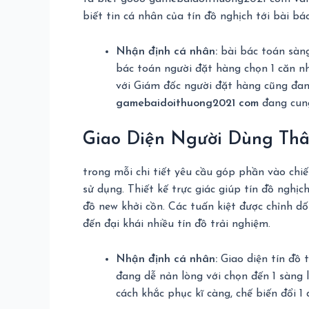
biết tin cá nhân của tín đồ nghịch tới bài bá
Nhận định cá nhân:
bài bác toán sàng
bác toán người đặt hàng chọn 1 căn n
với Giám đốc người đặt hàng cũng đa
gamebaidoithuong2021 com
đang cung
Giao Diện Người Dùng Thâ
trong mỗi chi tiết yêu cầu góp phần vào chi
sử dụng. Thiết kế trực giác giúp tín đồ nghịc
đồ new khởi cồn. Các tuấn kiệt được chỉnh d
đến đại khái nhiều tín đồ trải nghiệm.
Nhận định cá nhân:
Giao diện tín đồ t
đang dễ nản lòng với chọn đến 1 sàng
cách khắc phục kĩ càng, chế biến đổi 1