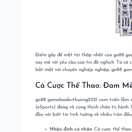
Điểm gây để mắt tới thấp nhất của go88 ga
say mê với yêu cầu của tín đồ nghịch. Từ cá
bắt mắt với chuyên nghiệp nghiệp, go88 gam
Cá Cược Thể Thao: Đam Mê
go88 gamebaidoithuong2021 com triển lẵm rộ
(eSports) đang vô cùng thịnh chữa trị hành.
đầu với biết tin tinh tướng về nhiều trận đấu
Nhận định cá nhân:
Cá cược thể thao 