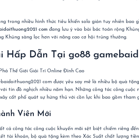
ong trong nhiều hình thức tiêu khiển solo giản tuy nhiên bao 
idoithuong2021 com
đang lưu ý vào bài bác toán rộng Khủn
ộng Khủng sàng lọc hơn với nâng cao cơ hội trúng thưởng.
i Hấp Dẫn Tại go88 gamebaid
baidoithuong2021 com được yêu say mê là nhiều bộ quà tặn
 với tín đồ nghịch nhiều năm hạn. Những công tác công cuộc 
xây cất phổ quát sự hứng thú với cồn lực khi bao gồm tham g
ành Viên Mới
 cả công tác công cuộc khuyến mãi sệt biệt chiếm riêng đế
kết tài khoản, bộ quà tặng kèm theo Xác Suất chất lượng tiề