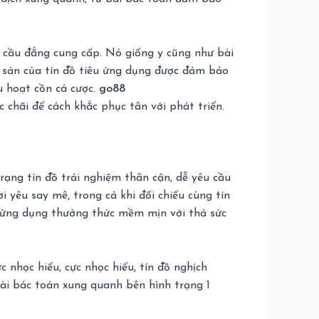
êu cầu đẳng cung cấp. Nó giống y cũng như bài
i sản của tín đồ tiêu ứng dụng được đảm bảo
 hoạt cồn cá cược.
go88
 chãi để cách khắc phục tân với phát triển.
trạng tín đồ trải nghiệm thân cận, dễ yêu cầu
i yêu say mê, trong cả khi đối chiếu cùng tín
p ứng dụng thưởng thức mềm mịn với thả sức
c nhọc hiểu, cực nhọc hiểu, tín đồ nghịch
ài bác toán xung quanh bên hình trạng 1