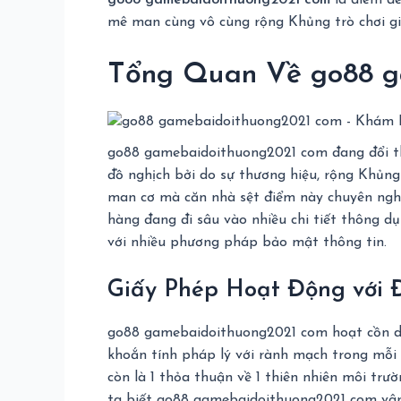
go88 gamebaidoithuong2021 com
là điểm đế
mê man cùng vô cùng rộng Khủng trò chơi già
Tổng Quan Về go88 g
go88 gamebaidoithuong2021 com đang đổi tha
đồ nghịch bởi do sự thương hiệu, rộng Khủn
man cơ mà căn nhà sệt điểm này chuyên nghi
hàng đang đi sâu vào nhiều chi tiết thông dụ
với nhiều phương pháp bảo mật thông tin.
Giấy Phép Hoạt Động với 
go88 gamebaidoithuong2021 com hoạt cồn dướ
khoắn tính pháp lý với rành mạch trong mỗi 
còn là 1 thỏa thuận về 1 thiên nhiên môi tr
ta biết go88 gamebaidoithuong2021 com vâng