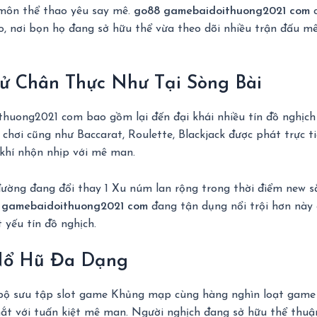
môn thể thao yêu say mê.
go88 gamebaidoithuong2021 com
c
o, nơi bọn họ đang sở hữu thể vừa theo dõi nhiều trận đấu 
hử Chân Thực Như Tại Sòng Bài
thuong2021 com bao gồm lại đến đại khái nhiều tín đồ nghịch
ò chơi cũng như Baccarat, Roulette, Blackjack được phát trực 
 khí nhộn nhịp với mê man.
ường đang đổi thay 1 Xu núm lan rộng trong thời điểm new sắp
 gamebaidoithuong2021 com
đang tận dụng nổi trội hơn này đ
 yếu tín đồ nghịch.
i Nổ Hũ Đa Dạng
 sưu tập slot game Khủng mạp cùng hàng nghìn loạt game p
ắt với tuấn kiệt mê man. Người nghịch đang sở hữu thể thuận