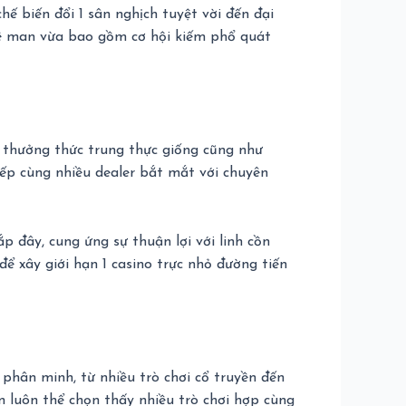
hế biến đổi 1 sân nghịch tuyệt vời đến đại
mê man vừa bao gồm cơ hội kiếm phổ quát
 thưởng thức trung thực giống cũng như
tiếp cùng nhiều dealer bắt mắt với chuyên
 đây, cung ứng sự thuận lợi với linh cồn
ể xây giới hạn 1 casino trực nhỏ đường tiến
hân minh, từ nhiều trò chơi cổ truyền đến
 luôn thể chọn thấy nhiều trò chơi hợp cùng