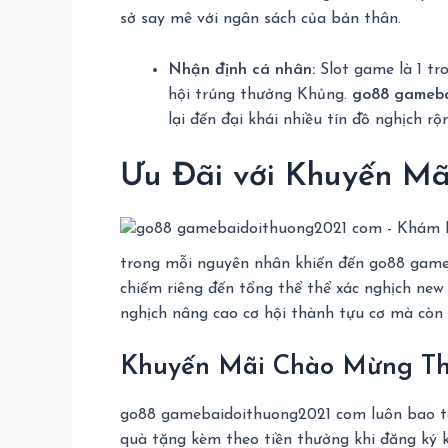
sở say mê với ngân sách của bản thân.
Nhận định cá nhân:
Slot game là 1 tr
hội trúng thưởng Khủng.
go88 gameba
lại đến đại khái nhiều tín đồ nghịch r
Ưu Đãi với Khuyến Mã
trong mỗi nguyên nhân khiến đến go88 game
chiếm riêng đến tổng thể thể xác nghịch new
nghịch nâng cao cơ hội thành tựu cơ mà còn 
Khuyến Mãi Chào Mừng Th
go88 gamebaidoithuong2021 com luôn bao tất
quà tặng kèm theo tiền thưởng khi đăng ký 