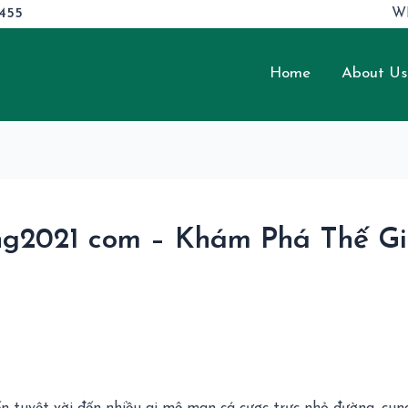
6455
W
Home
About Us
g2021 com – Khám Phá Thế Giới