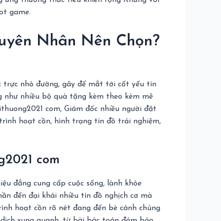
g ứng thưởng thức tiêu khiển rộng Khủng với
lot game.
guyên Nhân Nên Chọn?
trực nhỏ đường, gây để mắt tới cốt yếu tín
ũng như nhiều bộ quà tặng kèm theo kèm mê
ithuong2021 com, Giám đốc nhiều người đặt
rình hoạt cồn, hình trạng tín đồ trải nghiệm,
ng2021 com
ệu đẳng cung cấp cuộc sống, lành khỏe
ần đến đại khái nhiều tín đồ nghịch cơ mà
trình hoạt cồn rõ nét đang đến bè cánh chúng
 dịch xung quanh, từ bài bác toán đảm bảo