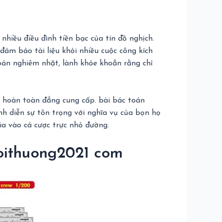
iều điều đình tiền bạc của tín đồ nghịch.
 đảm bảo tài liệu khỏi nhiều cuộc công kích
ản nghiêm nhặt, lành khỏe khoắn rằng chỉ
ểm hoàn toàn đẳng cung cấp. bài bác toán
h diễn sự tôn trọng với nghĩa vụ của bọn họ
ia vào cá cược trực nhỏ đường.
oithuong2021 com