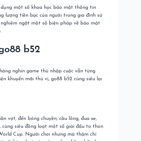
ử dụng một số khoa học bảo mật thông tin
g lượng tiền bạc của người trong gia đình sử
ủ nghiêm ngặt một số biện pháp về bảo mật
.
go88 b52
o hàng nghìn game thủ nhập cuộc vẫn từng
ện khuyến mãi thú vị, go88 b52 cùng siêu lại
n vợt, đến bóng chuyền, cầu lông, đua xe,
, cùng siêu đồng loạt một số giải đấu to thon
 World Cup. Người chơi nhưng mà thậm chí