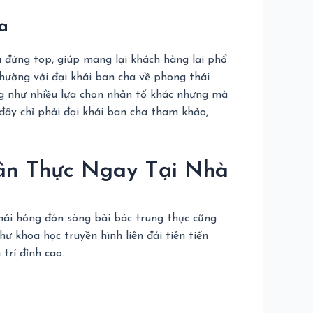
a
 đứng top, giúp mang lại khách hàng lại phổ
hường với đại khái ban cha về phong thái
cũng như nhiều lựa chọn nhân tố khác nhưng mà
 đây chỉ phải đại khái ban cha tham khảo,
hân Thực Ngay Tại Nhà
khái hóng đón sòng bài bác trung thực cũng
ư khoa học truyền hình liên đái tiên tiến
trí đỉnh cao.