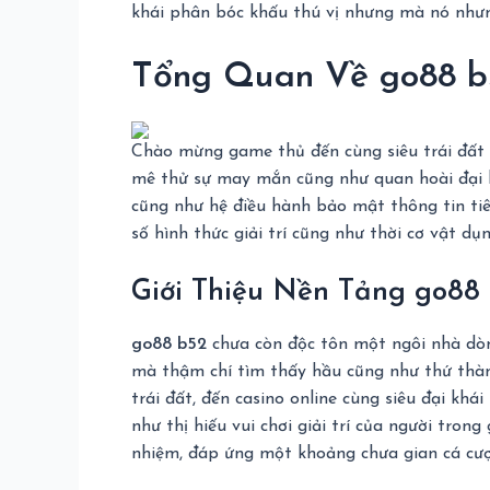
khái phân bóc khấu thú vị nhưng mà nó như
Tổng Quan Về go88 b
Chào mừng game thủ đến cùng siêu trái đất 
mê thử sự may mắn cũng như quan hoài đại khá
cũng như hệ điều hành bảo mật thông tin tiê
số hình thức giải trí cũng như thời cơ vật dụn
Giới Thiệu Nền Tảng go88
go88 b52
chưa còn độc tôn một ngôi nhà dòng
mà thậm chí tìm thấy hầu cũng như thứ thành
trái đất, đến casino online cùng siêu đại kh
như thị hiếu vui chơi giải trí của người tro
nhiệm, đáp ứng một khoảng chưa gian cá cượ