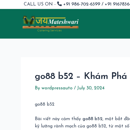
Skip
Post
CALL US ON -
+91 986-702-6399 / +91 916783
to
navigation
content
go88 b52 – Khám Phá 
By
wordpressauto
/
July 30, 2024
go88 b52
Bài viết này cảm thấy
go88 b52
, một bắt đầ
kỹ lưỡng rành mạch của go88 b52, từ một số 