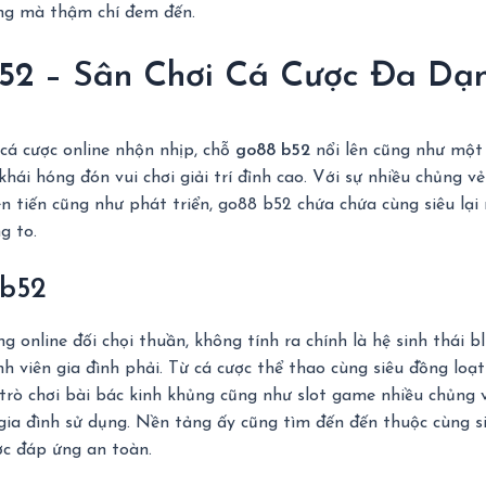
ng mà thậm chí đem đến.
52 – Sân Chơi Cá Cược Đa Dạ
cá cược online nhộn nhịp, chỗ
go88 b52
nổi lên cũng như một 
i hóng đón vui chơi giải trí đỉnh cao. Với sự nhiều chủng vẻ
n tiến cũng như phát triển, go88 b52 chứa chứa cùng siêu lại
g to.
 b52
 online đối chọi thuần, không tính ra chính là hệ sinh thái 
 viên gia đình phải. Từ cá cược thể thao cùng siêu đồng loạt
ái trò chơi bài bác kinh khủng cũng như slot game nhiều chủn
ng gia đình sử dụng. Nền tảng ấy cũng tìm đến đến thuộc cùng 
c đáp ứng an toàn.