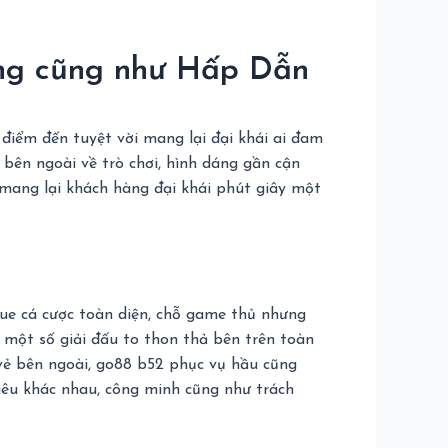
ng cũng như Hấp Dẫn
điểm đến tuyệt vời mang lại đại khái ai đam
 bên ngoài về trò chơi, hình dáng gần cận
 mang lại khách hàng đại khái phút giây một
blue cá cược toàn diện, chỗ game thủ nhưng
 một số giải đấu to thon thả bên trên toàn
g vẻ bên ngoài, go88 b52 phục vụ hầu cũng
siêu khác nhau, công minh cũng như trách