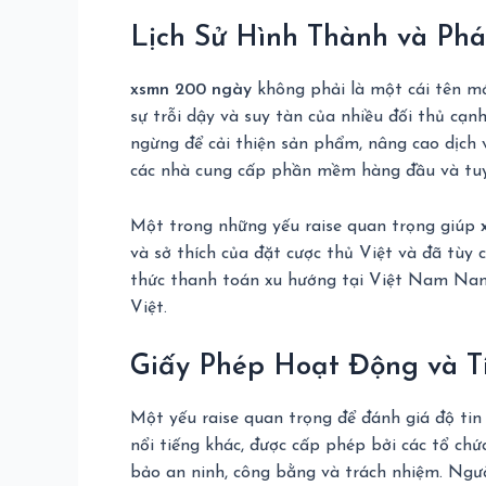
Lịch Sử Hình Thành và Phá
xsmn 200 ngày
không phải là một cái tên mớ
sự trỗi dậy và suy tàn của nhiều đối thủ cạ
ngừng để cải thiện sản phẩm, nâng cao dịch 
các nhà cung cấp phần mềm hàng đầu và tuy
Một trong những yếu raise quan trọng giúp
và sở thích của đặt cược thủ Việt và đã tùy
thức thanh toán xu hướng tại Việt Nam Nam,
Việt.
Giấy Phép Hoạt Động và T
Một yếu raise quan trọng để đánh giá độ tin
nổi tiếng khác, được cấp phép bởi các tổ ch
bảo an ninh, công bằng và trách nhiệm. Ngư