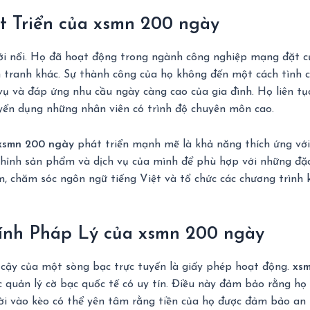
t Triển của xsmn 200 ngày
i nổi. Họ đã hoạt động trong ngành công nghiệp mạng đặt cư
nh tranh khác. Sự thành công của họ không đến một cách tình 
vụ và đáp ứng nhu cầu ngày càng cao của gia đình. Họ liên tụ
ển dụng những nhân viên có trình độ chuyên môn cao.
xsmn 200 ngày
phát triển mạnh mẽ là khả năng thích ứng với
 chỉnh sản phẩm và dịch vụ của mình để phù hợp với những đặ
 chăm sóc ngôn ngữ tiếng Việt và tổ chức các chương trình k
ính Pháp Lý của xsmn 200 ngày
 cậy của một sòng bạc trực tuyến là giấy phép hoạt động.
xs
ức quản lý cờ bạc quốc tế có uy tín. Điều này đảm bảo rằng h
ời vào kèo có thể yên tâm rằng tiền của họ được đảm bảo an