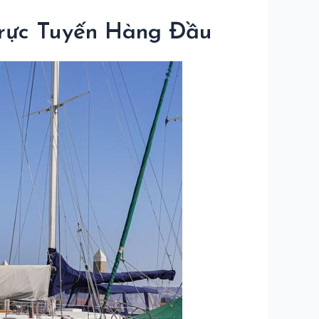
rực Tuyến Hàng Đầu