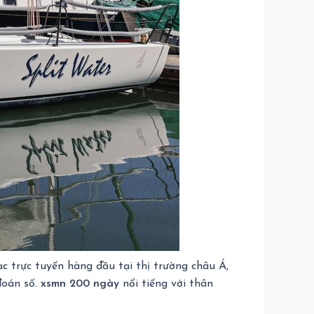
c trực tuyến hàng đầu tại thị trường châu Á,
đoán số.
xsmn 200 ngày
nổi tiếng với thân