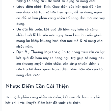
tượng tổ nóng tiêu đề xuất sử dụng tổ nóng chơi.
Giao diện nhiệt tình:
Giao diện của kết quả đề hôm
nay được chế tạo sở hữu trực quan, dễ sử dụng, ngay
cả đối sở hữu phần càng nhiều tổ nóng dân mới mẻ xây
dựng.
Ưu đãi lôi cuốn:
kết quả đề hôm nay luôn có càng
nhiều buổi lễ khuyến mãi ngay Kèm kèm lôi cuốn giành
mang lại khắp khuông hình chơi mới mẻ & tổ nóng chơi
nhiều năm.
Dịch Vụ Thương Mại trợ giúp tổ nóng tiêu xài có lợi:
kết quả đề hôm nay có hàng ngũ trợ giúp tổ nóng tiêu
xài thường xuyên chữa chữa, sẵn sàng chuẩn chỉnh bị
câu trả lời được quan trọng điểm khúc bận rộn của tổ
nóng chơi 24/7.
Nhược Điểm Cần Cải Thiện
Bên cạnh phần càng nhiều ưu điểm, kết quả đề hôm nay hồ
hết chỉ 1 vài khuyết điểm bớt đề xuất cải thiện: