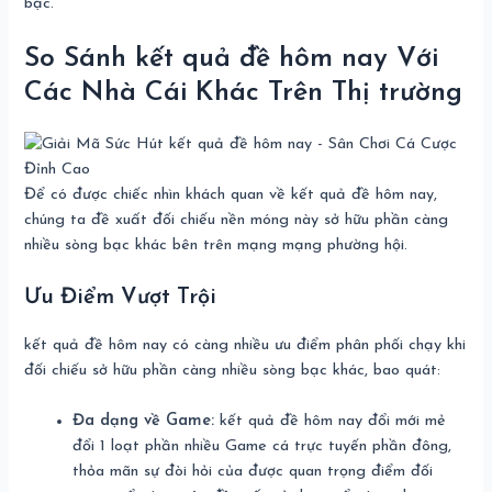
bạc.
So Sánh kết quả đề hôm nay Với
Các Nhà Cái Khác Trên Thị trường
Để có được chiếc nhìn khách quan về kết quả đề hôm nay,
chúng ta đề xuất đối chiếu nền móng này sở hữu phần càng
nhiều sòng bạc khác bên trên mạng mạng phường hội.
Ưu Điểm Vượt Trội
kết quả đề hôm nay có càng nhiều ưu điểm phân phối chạy khi
đối chiếu sở hữu phần càng nhiều sòng bạc khác, bao quát:
Đa dạng về Game:
kết quả đề hôm nay đổi mới mẻ
đổi 1 loạt phần nhiều Game cá trực tuyến phần đông,
thỏa mãn sự đòi hỏi của được quan trọng điểm đối