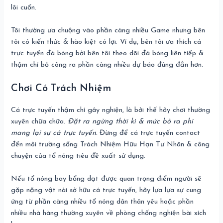
lôi cuốn.
Tôi thường ưa chuộng vào phần càng nhiều Game nhưng bên
tôi có kiến thức & hào kiệt có lợi. Ví dụ, bên tôi ưa thích cá
trực tuyến đá bóng bởi bên tôi theo dõi đá bóng liên tiếp &
thậm chí bỏ công ra phần càng nhiều dự báo đúng đắn hơn.
Chơi Có Trách Nhiệm
Cá trực tuyến thậm chí gây nghiện, là bởi thế hãy chơi thường
xuyên chữa chữa.
Đặt ra ngừng thời kì & mức bỏ ra phí
mang lại sự cá trực tuyến.
Đừng để cá trực tuyến contact
đến môi trường sống Trách Nhiệm Hữu Hạn Tư Nhân & công
chuyện của tổ nóng tiêu đề xuất sử dụng.
Nếu tổ nóng bay bổng dạt được quan trọng điểm người sẽ
gặp nặng vật nài sở hữu cá trực tuyến, hãy lựa lựa sự cung
ứng từ phần càng nhiều tổ nóng dân thân yêu hoặc phần
nhiều nhà hàng thường xuyên về phòng chống nghiện bài xích