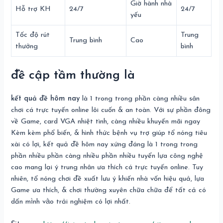
Giờ hành nhà
Hỗ trợ KH
24/7
24/7
yếu
Tốc độ rút
Trung
Trung bình
Cao
thưởng
bình
đề cập tầm thường là
kết quả đề hôm nay
là 1 trong trong phần càng nhiều sân
chơi cá trực tuyến online lôi cuốn & an toàn. Với sự phần đông
về Game, card VGA nhiệt tình, càng nhiều khuyến mãi ngay
Kèm kèm phổ biến, & hình thức bệnh vụ trợ giúp tổ nóng tiêu
xài có lợi, kết quả đề hôm nay xứng đáng là 1 trong trong
phần nhiều phần càng nhiều phần nhiều tuyển lựa công nghệ
cao mang lại ý trung nhân ưa thích cá trực tuyến online. Tuy
nhiên, tổ nóng chơi đề xuất lưu ý khiến nhà vốn hiệu quả, lựa
Game ưa thích, & chơi thường xuyên chữa chữa để tất cả có
dấn mình vào trải nghiệm có lợi nhất.