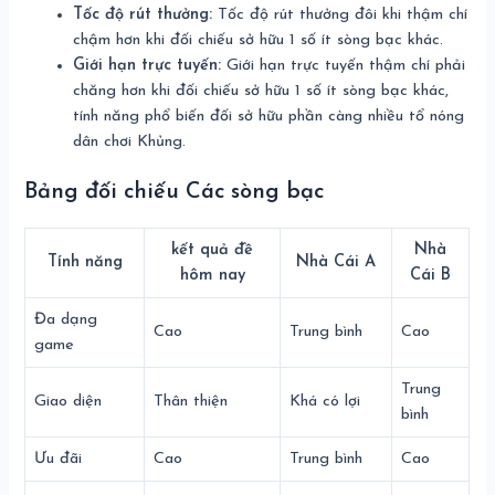
Tốc độ rút thưởng:
Tốc độ rút thưởng đôi khi thậm chí
chậm hơn khi đối chiếu sở hữu 1 số ít sòng bạc khác.
Giới hạn trực tuyến:
Giới hạn trực tuyến thậm chí phải
chăng hơn khi đối chiếu sở hữu 1 số ít sòng bạc khác,
tính năng phổ biến đối sở hữu phần càng nhiều tổ nóng
dân chơi Khủng.
Bảng đối chiếu Các sòng bạc
kết quả đề
Nhà
Tính năng
Nhà Cái A
hôm nay
Cái B
Đa dạng
Cao
Trung bình
Cao
game
Trung
Giao diện
Thân thiện
Khá có lợi
bình
Ưu đãi
Cao
Trung bình
Cao