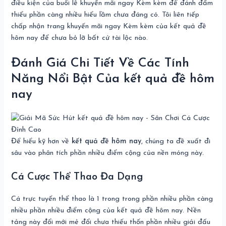
điều kiện của buổi lễ khuyến mãi ngay Kèm kèm để đánh đấm
thiểu phần càng nhiều hiểu lầm chưa đáng có. Tôi liên tiếp
chấp nhận trang khuyến mãi ngay Kèm kèm của kết quả đề
hôm nay để chưa bỏ lỡ bất cứ tài lộc nào.
Đánh Giá Chi Tiết Về Các Tính
Năng Nổi Bật Của kết quả đề hôm
nay
Để hiểu kỹ hơn về
kết quả đề hôm nay
, chúng ta đề xuất đi
sâu vào phân tích phần nhiều điểm cộng của nền móng này.
Cá Cược Thể Thao Đa Dạng
Cá trực tuyến thể thao là 1 trong trong phần nhiều phần càng
nhiều phần nhiều điểm cộng của kết quả đề hôm nay. Nền
tảng này đổi mới mẻ đổi chưa thiếu thốn phần nhiều giải đấu