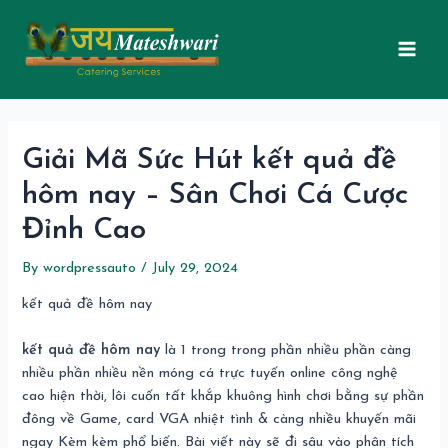
Skip
Post
Mai
to
navigation
Men
content
Giải Mã Sức Hút kết quả đề
hôm nay – Sân Chơi Cá Cược
Đỉnh Cao
By
wordpressauto
/
July 29, 2024
kết quả đề hôm nay
kết quả đề hôm nay
là 1 trong trong phần nhiều phần càng
nhiều phần nhiều nền móng cá trực tuyến online công nghệ
cao hiện thời, lôi cuốn tất khắp khuông hình chơi bằng sự phần
đông về Game, card VGA nhiệt tình & càng nhiều khuyến mãi
ngay Kèm kèm phổ biến. Bài viết này sẽ đi sâu vào phân tích