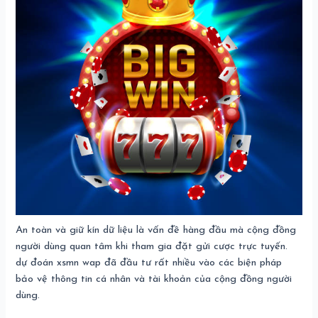
An toàn và giữ kín dữ liệu là vấn đề hàng đầu mà cộng đồng
người dùng quan tâm khi tham gia đặt gửi cược trực tuyến.
dự đoán xsmn wap đã đầu tư rất nhiều vào các biện pháp
bảo vệ thông tin cá nhân và tài khoản của cộng đồng người
dùng.