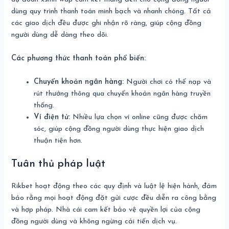
dùng quy trình thanh toán minh bạch và nhanh chóng. Tất cả
các giao dịch đều được ghi nhận rõ ràng, giúp cộng đồng
người dùng dễ dàng theo dõi.
Các phương thức thanh toán phổ biến:
Chuyển khoản ngân hàng:
Người chơi có thể nạp và
rút thưởng thông qua chuyển khoản ngân hàng truyền
thống.
Ví điện tử:
Nhiều lựa chọn ví online cũng được chăm
sóc, giúp cộng đồng người dùng thực hiện giao dịch
thuận tiện hơn.
Tuân thủ pháp luật
Rikbet hoạt động theo các quy định và luật lệ hiện hành, đảm
bảo rằng mọi hoạt động đặt gửi cược đều diễn ra công bằng
và hợp pháp. Nhà cái cam kết bảo vệ quyền lợi của cộng
đồng người dùng và không ngừng cải tiến dịch vụ.