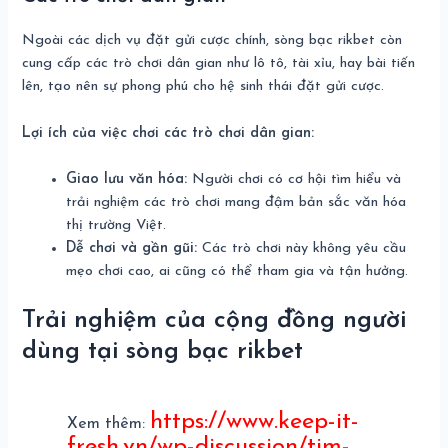
Ngoài các dịch vụ đặt gửi cược chính, sòng bạc rikbet còn
cung cấp các trò chơi dân gian như lô tô, tài xỉu, hay bài tiến
lên, tạo nên sự phong phú cho hệ sinh thái đặt gửi cược.
Lợi ích của việc chơi các trò chơi dân gian:
Giao lưu văn hóa:
Người chơi có cơ hội tìm hiểu và
trải nghiệm các trò chơi mang đậm bản sắc văn hóa
thị trường Việt.
Dễ chơi và gần gũi:
Các trò chơi này không yêu cầu
mẹo chơi cao, ai cũng có thể tham gia và tận hưởng.
Trải nghiệm của cộng đồng người
dùng tại sòng bạc rikbet
https://www.keep-it-
Xem thêm:
fresh.vn/wp-discussion/tim-