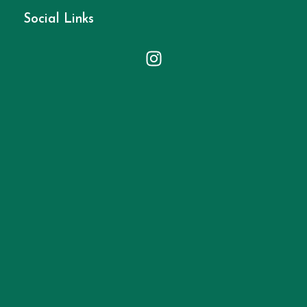
Social Links