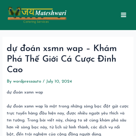
Skip
Post
Mai
to
navigation
Men
content
dự đoán xsmn wap – Khám
Phá Thế Giới Cá Cược Đỉnh
Cao
By
wordpressauto
/
July 10, 2024
dự đoán xsmn wap
dự đoán xsmn wap là một trong những sòng bạc đặt gửi cược
trực tuyến hàng đầu hiện nay, được nhiều người yêu thích và
tin tưởng. Trong bài viết này, chúng ta sẽ cùng khám phá sâu
hơn về sòng bạc này, từ lịch sử hình thành, các dịch vụ nổi
bật, đến trải nghiệm của cộng đồng người dùng.