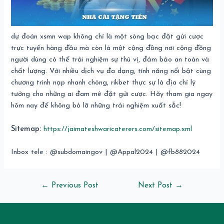
dự đoán xsmn wap không chỉ là một sòng bạc đặt gửi cược
trực tuyến hàng đầu mà còn là một cộng đồng nơi cộng đồng
người dùng có thể trải nghiệm sự thú vị, đảm bảo an toàn và
chất lượng. Với nhiều dịch vụ đa dạng, tính năng nổi bật cùng
chương trình nạp nhanh chóng, rikbet thực sự là địa chỉ lý
tưởng cho những ai đam mê đặt gửi cược. Hãy tham gia ngay
hôm nay để không bỏ lỡ những trải nghiệm xuất sắc!
Sitemap:
https://jaimateshwaricaterers.com/sitemap.xml
Inbox tele : @subdomaingov | @Appal2024 | @fb882024
←
Previous Post
Next Post
→