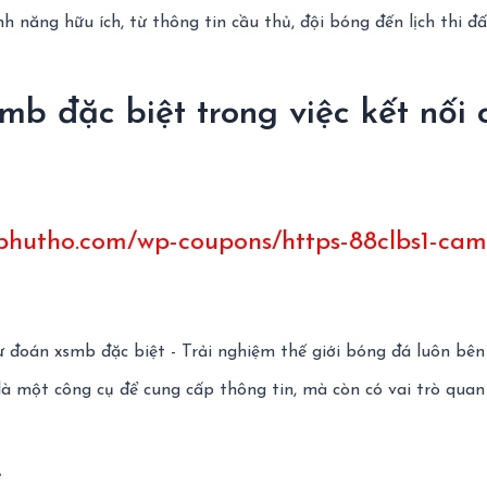
 năng hữu ích, từ thông tin cầu thủ, đội bóng đến lịch thi 
smb đặc biệt trong việc kết nố
iphutho.com/wp-coupons/https-88clbs1-cam
à một công cụ để cung cấp thông tin, mà còn có vai trò quan 
e