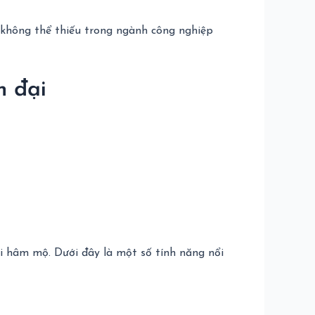
g không thể thiếu trong ngành công nghiệp
n đại
i hâm mộ. Dưới đây là một số tính năng nổi