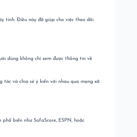
 tính. Điều này đã giúp cho việc theo dõi
ời dùng không chỉ xem được thông tin về
tác và chia sẻ ý kiến với nhau qua mạng xã
m phổ biến như SofaScore, ESPN, hoặc