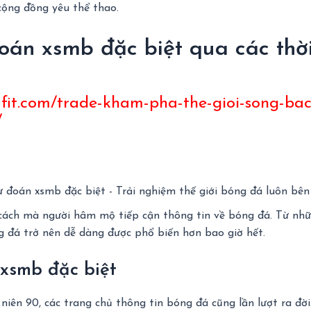
cộng đồng yêu thể thao.
đoán xsmb đặc biệt qua các thờ
fit.com/trade-kham-pha-the-gioi-song-bac-
/
cách mà người hâm mộ tiếp cận thông tin về bóng đá. Từ nhữ
óng đá trở nên dễ dàng được phổ biến hơn bao giờ hết.
 xsmb đặc biệt
iên 90, các trang chủ thông tin bóng đá cũng lần lượt ra đời.