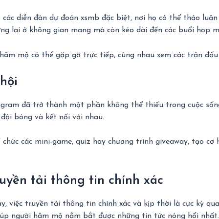
ác diễn đàn dự đoán xsmb đặc biệt, nơi họ có thể thảo luận v
ừng lại ở không gian mạng mà còn kéo dài đến các buổi họp mặ
 hâm mộ có thể gặp gỡ trực tiếp, cùng nhau xem các trận đấu 
hội
agram đã trở thành một phần không thể thiếu trong cuộc số
 đội bóng và kết nối với nhau.
chức các mini-game, quiz hay chương trình giveaway, tạo cơ 
uyền tải thông tin chính xác
, việc truyền tải thông tin chính xác và kịp thời là cực kỳ q
giúp người hâm mộ nắm bắt được những tin tức nóng hổi nhất.