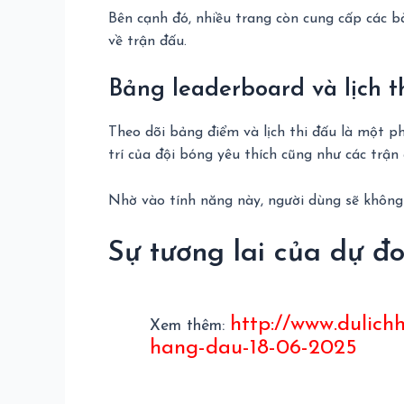
Bên cạnh đó, nhiều trang còn cung cấp các b
về trận đấu.
Bảng leaderboard và lịch t
Theo dõi bảng điểm và lịch thi đấu là một p
trí của đội bóng yêu thích cũng như các trận 
Nhờ vào tính năng này, người dùng sẽ không 
Sự tương lai của dự đo
http://www.dulich
Xem thêm:
hang-dau-18-06-2025