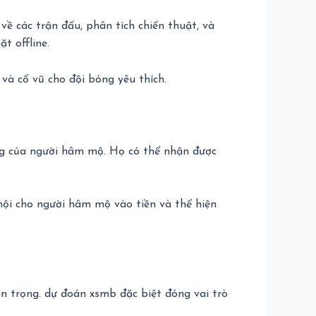
ề các trận đấu, phân tích chiến thuật, và
t offline.
và cổ vũ cho đội bóng yêu thích.
ng của người hâm mộ. Họ có thể nhận được
hội cho người hâm mộ vào tiền và thể hiện
uan trọng. dự đoán xsmb đặc biệt đóng vai trò