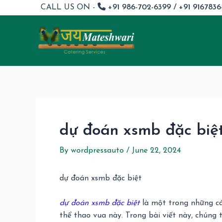
Skip
Post
CALL US ON -
+91 986-702-6399 / +91 916783
to
navigation
content
dự đoán xsmb đặc biệt
By
wordpressauto
/
June 22, 2024
dự đoán xsmb đặc biệt
dự đoán xsmb đặc biệt
là một trong những các
thể thao vua này. Trong bài viết này, chúng