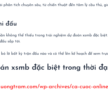
ài phân tích chuyên sâu, từ chiến thuật đến tâm lý cầu thủ, 
hi đấu
hần không thể thiếu trong trải nghiệm dự đoán xsmb đặc biệt
đấu sắp tới.
bỏ lỡ bất kỳ trận đấu nào và có thể lên kế hoạch để xem trự
án xsmb đặc biệt trong thời đạ
huongtram.com/wp-archives/ca-cuoc-online