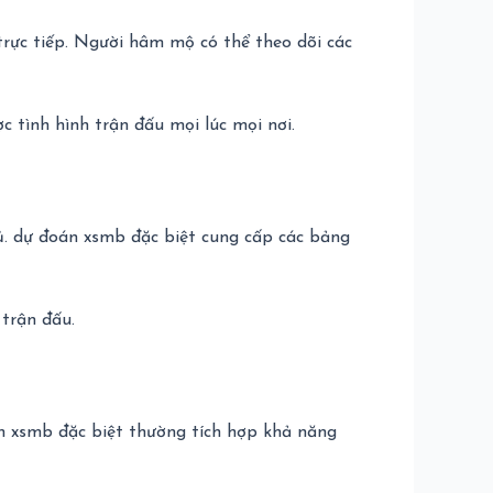
trực tiếp. Người hâm mộ có thể theo dõi các
 tình hình trận đấu mọi lúc mọi nơi.
ủ. dự đoán xsmb đặc biệt cung cấp các bảng
 trận đấu.
án xsmb đặc biệt thường tích hợp khả năng