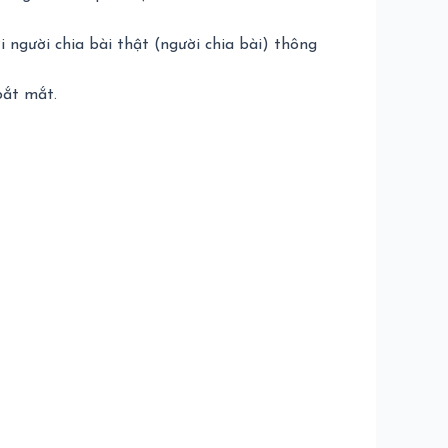
i người chia bài thật (người chia bài) thông
bắt mắt.