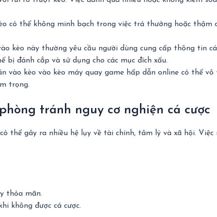
o có thể không minh bạch trong việc trả thưởng hoặc thậm ch
ào kèo này thường yêu cầu người dùng cung cấp thông tin c
hể bị đánh cắp và sử dụng cho các mục đích xấu.
n vào kèo vào kèo máy quay game hấp dẫn online có thể vô t
êm trọng.
 phòng tránh nguy cơ nghiện cá cược
ó thể gây ra nhiều hệ lụy về tài chính, tâm lý và xã hội. Việ
ấy thỏa mãn.
hi không được cá cược.