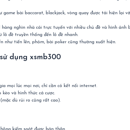
 game bài baccarat, blackjack, vòng quay được tái hiện lại vớ
hàng nghìn nhà cái trực tuyến với nhiều chủ đề và hình ảnh 
ừ lô đề truyền thống đến lô đề nhanh.
n như tiến lên, phỏm, bài poker cũng thường xuất hiện.
c sử dụng xsmb300
 mọi lúc mọi nơi, chỉ cần có kết nối internet.
 kèo và hình thức cá cược.
mặc dù rủi ro cũng rất cao).
hông kiểm soát được bản thân.