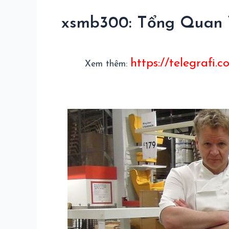
xsmb300: Tổng Quan V
https://telegrafi.
Xem thêm: