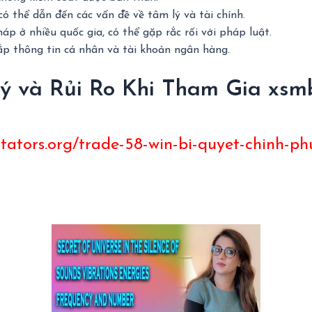
ó thể dẫn đến các vấn đề về tâm lý và tài chính.
 ở nhiều quốc gia, có thể gặp rắc rối với pháp luật.
p thông tin cá nhân và tài khoản ngân hàng.
Lý và Rủi Ro Khi Tham Gia xs
litators.org/trade-58-win-bi-quyet-chinh-p