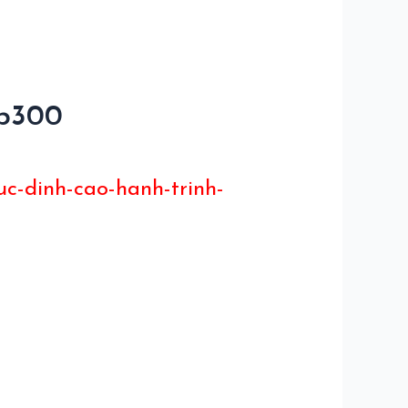
mb300
huc-dinh-cao-hanh-trinh-