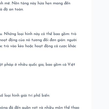
 mạnh mẽ. Nền tảng này hứa hẹn mang đến
à độ an toàn.
au. Những loại hình này có thể bao gồm: trò
c hoạt động của nó tương đối đơn giản: người
ác trò vào kèo hoặc hoạt động cá cược khác
ật pháp ở nhiều quốc gia, bao gồm cả Việt
ố loại hình giải trí phổ biến:
bóng đá đến quần vợt và nhiều môn thể thao