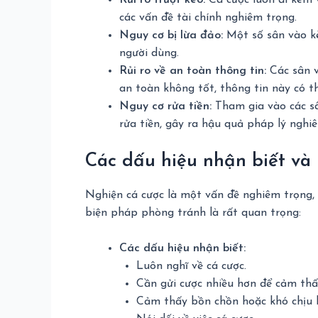
các vấn đề tài chính nghiêm trọng.
Nguy cơ bị lừa đảo:
Một số sân vào kè
người dùng.
Rủi ro về an toàn thông tin:
Các sân v
an toàn không tốt, thông tin này có t
Nguy cơ rửa tiền:
Tham gia vào các sâ
rửa tiền, gây ra hậu quả pháp lý nghi
Các dấu hiệu nhận biết và
Nghiện cá cược là một vấn đề nghiêm trọng, c
biện pháp phòng tránh là rất quan trọng:
Các dấu hiệu nhận biết:
Luôn nghĩ về cá cược.
Cần gửi cược nhiều hơn để cảm th
Cảm thấy bồn chồn hoặc khó chịu k