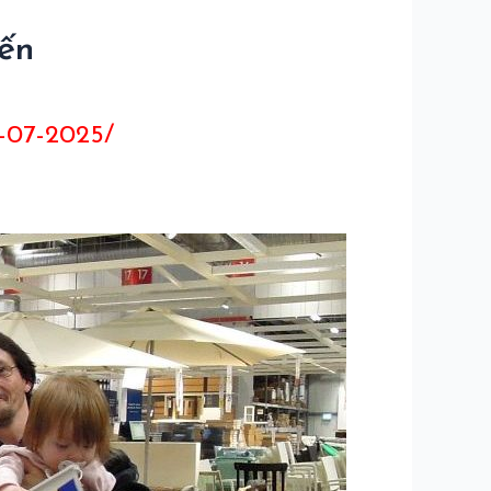
ến
t-07-2025/