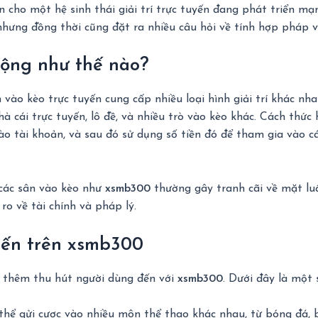
ện cho một hệ sinh thái giải trí trực tuyến đang phát triển
hưng đồng thời cũng đặt ra nhiều câu hỏi về tính hợp pháp v
động như thế nào?
vào kèo trực tuyến cung cấp nhiều loại hình giải trí khác nh
hà cái trực tuyến, lô đề, và nhiều trò vào kèo khác. Cách thứ
ào tài khoản, và sau đó sử dụng số tiền đó để tham gia vào c
 các sân vào kèo như
xsmb300
thường gây tranh cãi về mặt lu
ro về tài chính và pháp lý.
biến trên xsmb300
c thêm thu hút người dùng đến với
xsmb300
. Dưới đây là một s
hể gửi cược vào nhiều môn thể thao khác nhau, từ bóng đá, 