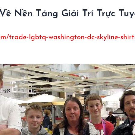
ề Nền Tảng Giải Trí Trực Tuy
com/trade-lgbtq-washington-dc-skyline-shir