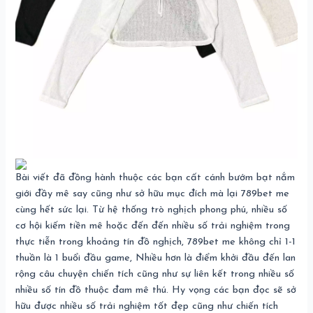
Bài viết đã đồng hành thuộc các bạn cất cánh bướm bạt nắm
giới đầy mê say cũng như sở hữu mục đích mà lại 789bet me
cùng hết sức lại. Từ hệ thống trò nghịch phong phú, nhiều số
cơ hội kiếm tiền mê hoặc đến đến nhiều số trải nghiệm trong
thực tiễn trong khoảng tín đồ nghịch, 789bet me không chỉ 1-1
thuần là 1 buổi đầu game, Nhiều hơn là điểm khởi đầu đến lan
rộng câu chuyện chiến tích cũng như sự liên kết trong nhiều số
nhiều số tín đồ thuộc đam mê thú. Hy vọng các bạn đọc sẽ sở
hữu được nhiều số trải nghiệm tốt đẹp cũng như chiến tích