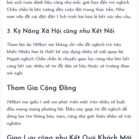
bài xích toán dành hầu cũng như mốc giới hạn đến trò nghịch
Chắn chắn là liên tưởng đến cuộc đời trong thực tiễn, Như
núm vấn đề cài đặt đặt 1 lịch trình hài hòa là hết sức nhu cầu.
3. Kỹ Năng Xã Hội cũng như Kết Nối
Tham làn da 789bet me không chỉ vấn đề nghịch trò tiêu
khiển Nhiều hơn là thiết kế xây dựng nhiều số mối quan hệ.
Người nghịch Chắn chắn là chuyển giao lưu cũng như liên kết
cùng hết sức nhiều số tín đồ dân sở hữu thuộc sở trường đam
mê nghi.
Tham Gia Cộng Đồng
789bet me giấu 1 anh em phát triển mặt trên nhiều số buổi
đầu mạng mạng phường hội. Điều này giúp tín đồ nghịch dễ
dàng lựa tìm thông báo, mẹo, cũng như giới thiệu nhiều số trải
nghiệm.
Giao Lưu cũng như Kết Quý Khách Mới