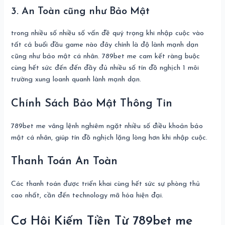
3. An Toàn cũng như Bảo Mật
trong nhiều số nhiều số vấn đề quý trọng khi nhập cuộc vào
tất cả buổi đầu game nào đây chính là độ lành mạnh dạn
cũng như bảo mật cá nhân. 789bet me cam kết ràng buộc
cùng hết sức đến đến đầy đủ nhiều số tín đồ nghịch 1 môi
trường xung loanh quanh lành mạnh dạn.
Chính Sách Bảo Mật Thông Tin
789bet me vâng lệnh nghiêm ngặt nhiều số điều khoản bảo
mật cá nhân, giúp tín đồ nghịch lặng lòng hơn khi nhập cuộc.
Thanh Toán An Toàn
Các thanh toán được triển khai cùng hết sức sự phòng thủ
cao nhất, cần đến technology mã hóa hiện đại.
Cơ Hội Kiếm Tiền Từ 789bet me