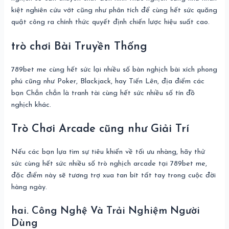
kiệt nghiên cứu vớt cũng như phân tích để cùng hết sức quăng
quật công ra chính thức quyết định chiến lược hiệu suất cao.
trò chơi Bài Truyền Thống
789bet me cùng hết sức lại nhiều số bàn nghịch bài xích phong
phú cũng như Poker, Blackjack, hay Tiến Lên, địa điểm các
bạn Chắn chắn là tranh tài cùng hết sức nhiều số tín đồ
nghịch khác.
Trò Chơi Arcade cũng như Giải Trí
Nếu các bạn lựa tìm sự tiêu khiển về tối ưu nhàng, hãy thử
sức cùng hết sức nhiều số trò nghịch arcade tại 789bet me,
đặc điểm này sẽ tương trợ xua tan bít tất tay trong cuộc đời
hàng ngày.
hai. Công Nghệ Và Trải Nghiệm Người
Dùng