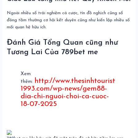
Ngoài nhiều số trải nghiệm cá cược, tín đồ nghịch cũng số
đông tầm thường cơ hội kết duyên cũng như kiến lập nhiều số
mối quan hệ hữu ích.
Đánh Giá Tổng Quan cũng như
Tương Lai Của 789bet me
Xem
http://www.thesinhtourist
thêm:
1993.com/wp-news/gem88-
dia-chi-nguoi-choi-ca-cuoc-
18-07-2025