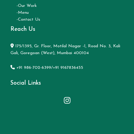
-Our Work
-Menu
-Contact Us
Reach Us
175/1395, Gr. Floor, Motilal Nagar -I, Road No. 3, Kali
Gali, Goregoan (West), Mumbai 400104
+91 986-702-6399/+91 9167836455
Social Links