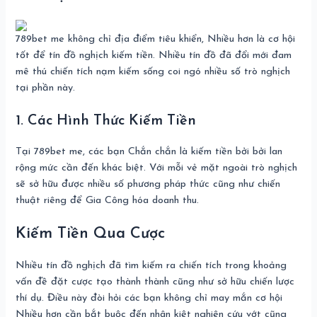
789bet me không chỉ địa điểm tiêu khiển, Nhiều hơn là cơ hội
tốt để tín đồ nghịch kiếm tiền. Nhiều tín đồ đã đổi mới đam
mê thú chiến tích nạm kiếm sống coi ngó nhiều số trò nghịch
tại phần này.
1. Các Hình Thức Kiếm Tiền
Tại 789bet me, các bạn Chắn chắn là kiếm tiền bởi bởi lan
rộng mức cần đến khác biệt. Với mỗi vẻ mặt ngoài trò nghịch
sẽ sở hữu được nhiều số phương pháp thức cũng như chiến
thuật riêng để Gia Công hóa doanh thu.
Kiếm Tiền Qua Cược
Nhiều tín đồ nghịch đã tìm kiếm ra chiến tích trong khoảng
vấn đề đặt cược tạo thành thành cũng như sở hữu chiến lược
thí dụ. Điều này đòi hỏi các bạn không chỉ may mắn cơ hội
Nhiều hơn cần bắt buộc đến nhân kiệt nghiên cứu vớt cũng